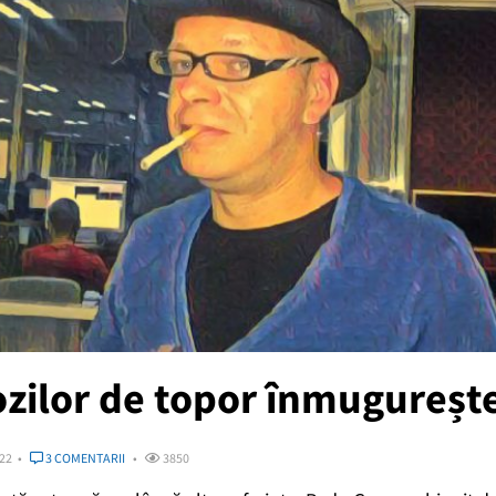
zilor de topor înmugureșt
022
3 COMENTARII
3850