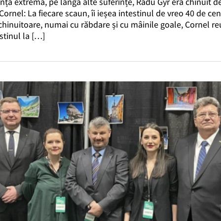
ință extremă, pe lângă alte suferințe, Radu Gyr era chinuit 
ornel: La fiecare scaun, îi ieșea intestinul de vreo 40 de cen
 chinuitoare, numai cu răbdare și cu mâinile goale, Cornel re
stinul la […]