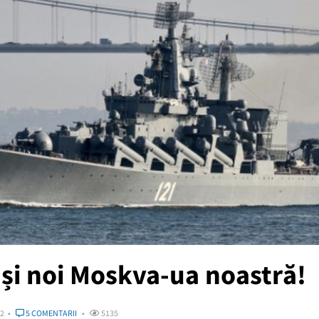
și noi Moskva-ua noastră!
22
5 COMENTARII
5135