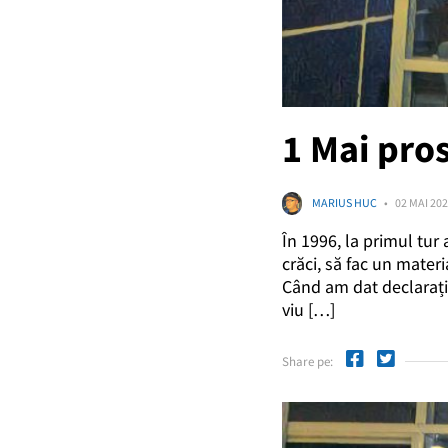
1 Mai pros
MARIUS HUC
02 MAI 20
În 1996, la primul tur 
crăci, să fac un mater
Când am dat declarație
viu […]
Share pe: