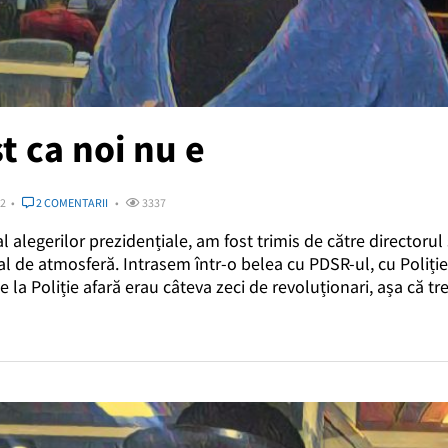
t ca noi nu e
22
2 COMENTARII
3337
al alegerilor prezidențiale, am fost trimis de către directorul ș
ial de atmosferă. Intrasem într-o belea cu PDSR-ul, cu Poliț
 la Poliție afară erau câteva zeci de revoluționari, așa că tr