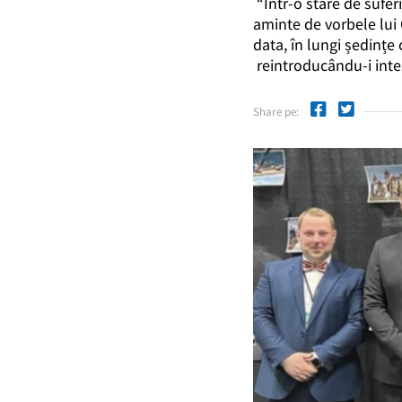
“Într-o stare de sufer
aminte de vorbele lui C
data, în lungi ședințe
reintroducându-i inte
Share pe: