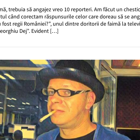
ă, trebuia să angajez vreo 10 reporteri. Am făcut un chesti
tul când corectam răspunsurile celor care doreau să se anga
 fost regii României?”, unul dintre doritorii de faimă la tele
eorghiu Dej”. Evident […]