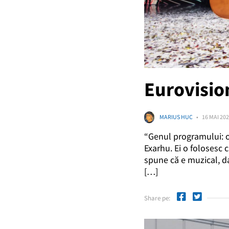
Eurovisio
MARIUS HUC
16 MAI 20
“Genul programului: o
Exarhu. Ei o folosesc 
spune că e muzical, da
[…]
Share pe: