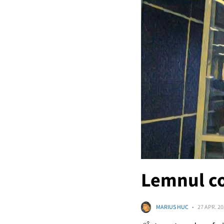
Lemnul co
MARIUS HUC
27 APR. 2