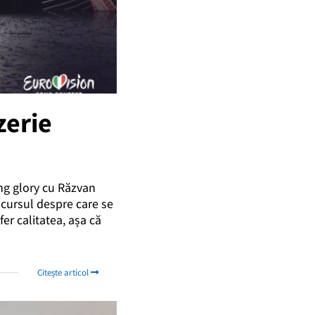
zerie
ng glory cu Răzvan
ncursul despre care se
er calitatea, așa că
Citește articol