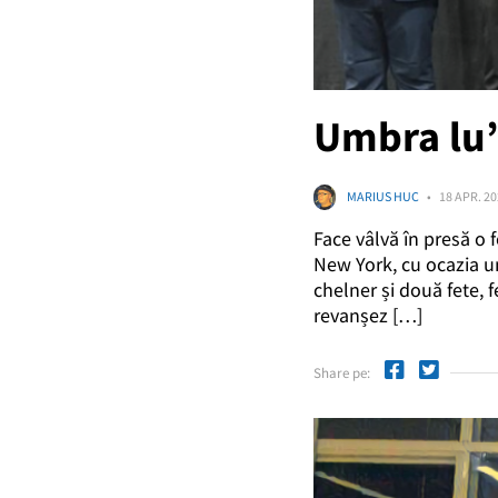
Umbra lu’
MARIUS HUC
18 APR. 2
Face vâlvă în presă o
New York, cu ocazia un
chelner și două fete, 
revanșez […]
Share pe: