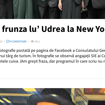
 frunza lu’ Udrea la New Yo
022
0 COMENTARII
4411
 fotografie postată pe pagina de Facebook a Consulatului Ge
ui târg de turism. În fotografie se observă angajații SIE ai 
fetele cuiva. (Am greșit fraza, dar programul în care scriu nu