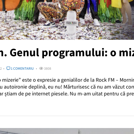
n. Genul programului: o mi
22
1 COMENTARIU
3808
 mizerie” este o expresie a genialilor de la Rock FM – Morni
cu autoironie deplină, eu nu! Mărturisesc că nu am văzut co
r știam de pe internet piesele. Nu m-am uitat pentru că pref