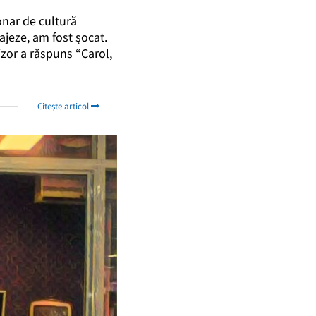
onar de cultură
jeze, am fost șocat.
vizor a răspuns “Carol,
Citește articol