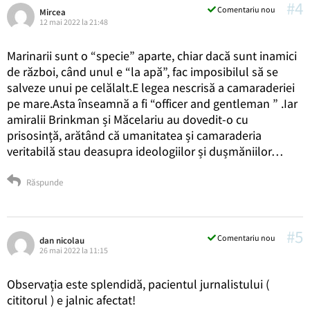
#4
Comentariu nou
Mircea
12 mai 2022 la 21:48
Marinarii sunt o “specie” aparte, chiar dacă sunt inamici
de război, când unul e “la apă”, fac imposibilul să se
salveze unui pe celălalt.E legea nescrisă a camaraderiei
pe mare.Asta înseamnă a fi “officer and gentleman ” .Iar
amiralii Brinkman și Măcelariu au dovedit-o cu
prisosință, arătând că umanitatea și camaraderia
veritabilă stau deasupra ideologiilor și dușmăniilor…
Răspunde
#5
Comentariu nou
dan nicolau
26 mai 2022 la 11:15
Observația este splendidă, pacientul jurnalistului (
cititorul ) e jalnic afectat!