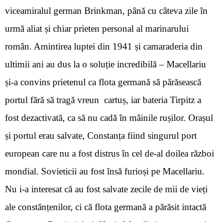
viceamiralul german Brinkman, până cu câteva zile în
urmă aliat și chiar prieten personal al marinarului
român. Amintirea luptei din 1941 și camaraderia din
ultimii ani au dus la o soluție incredibilă – Macellariu
și-a convins prietenul ca flota germană să părăsească
portul fără să tragă vreun cartuș, iar bateria Tirpitz a
fost dezactivată, ca să nu cadă în mâinile rușilor. Orașul
și portul erau salvate, Constanța fiind singurul port
european care nu a fost distrus în cel de-al doilea război
mondial. Sovieticii au fost însă furioși pe Macellariu.
Nu i-a interesat că au fost salvate zecile de mii de vieți
ale constănțenilor, ci că flota germană a părăsit intactă