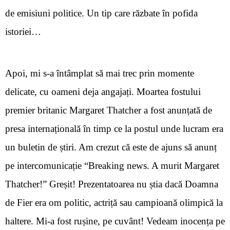
de emisiuni politice. Un tip care răzbate în pofida
istoriei…
Apoi, mi s-a întâmplat să mai trec prin momente
delicate, cu oameni deja angajați. Moartea fostului
premier britanic Margaret Thatcher a fost anunțată de
presa internațională în timp ce la postul unde lucram era
un buletin de știri. Am crezut că este de ajuns să anunț
pe intercomunicație
“
Breaking news. A murit Margaret
Thatcher!
” Greșit! Prezentatoarea nu știa dacă Doamna
de Fier era om politic, actriță sau campioană olimpică la
haltere. Mi-a fost rușine, pe cuvânt! Vedeam inocența pe