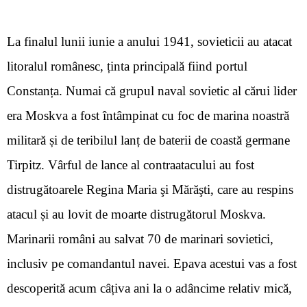
La finalul lunii iunie a anului 1941, sovieticii au atacat
litoralul românesc, ținta principală fiind portul
Constanța. Numai că grupul naval sovietic al cărui lider
era Moskva a fost întâmpinat cu foc de marina noastră
militară și de teribilul lan
ț
de baterii de coastă germane
Tirpitz. Vârful de lance al contraatacului au fost
d
istrugătoarele Regina Maria şi Mărăşti
, care au respins
atacul și au lovit de moarte distrugătorul Moskva.
Marinarii români au salvat 70 de marinari sovietici,
inclusiv pe comandantul navei. Epava acestui vas a fost
descoperită acum câțiva ani la o adâncime relativ mică,