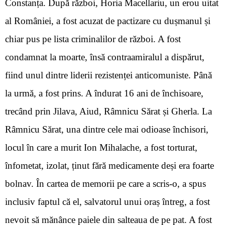
Constanța. După război, Horia Macellariu, un erou uitat
al României, a fost acuzat de pactizare cu dușmanul și
chiar pus pe lista criminalilor de război. A fost
condamnat la moarte, însă contraamiralul a dispărut,
fiind unul dintre liderii rezistenței anticomuniste. Până
la urmă, a fost prins. A îndurat 16 ani de închisoare,
trecând prin Jilava, Aiud, Râmnicu Sărat și Gherla. La
Râmnicu Sărat, una dintre cele mai odioase închisori,
locul în care a murit Ion Mihalache, a fost torturat,
înfometat, izolat, ținut fără medicamente deși era foarte
bolnav. În cartea de memorii pe care a scris-o, a spus
inclusiv faptul că el, salvatorul unui oraș întreg, a fost
nevoit să mănânce paiele din salteaua de pe pat. A fost