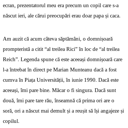
ecran, prezentatorul meu era precum un copil care s-a
născut ieri, ale cărui preocupări erau doar papa și caca.
Am auzit că acum câteva săptămâni, o domnișoară
prompteristă a citit “al treilea Rici”
î
n loc de “al treilea
Reich”. Legenda spune că este aceeași domnișoară care
l-a
î
ntrebat în direct pe Marian Munteanu dacă a fost
cumva în Piața Universității, în iunie 1990. Dacă este
aceeași, îmi pare bine. Măcar o fi singura. Dacă sunt
două, îmi pare tare rău, înseamnă că prima ori are o
soră, ori a născut mai demult și a reușit să își angajeze și
copilul.