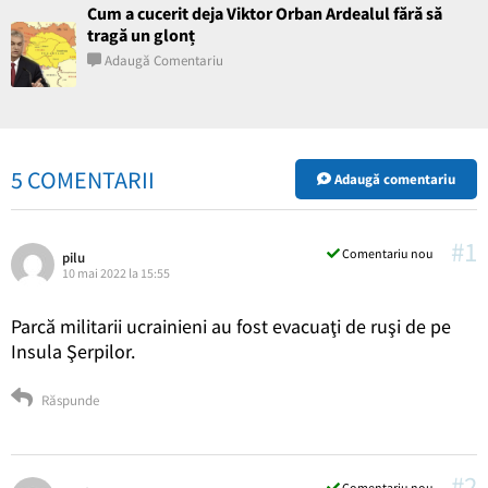
Cum a cucerit deja Viktor Orban Ardealul fără să
tragă un glonț
Adaugă Comentariu
5 COMENTARII
Adaugă comentariu
#1
Comentariu nou
pilu
10 mai 2022 la 15:55
Parcă militarii ucrainieni au fost evacuaţi de ruşi de pe
Insula Şerpilor.
Răspunde
#2
Comentariu nou