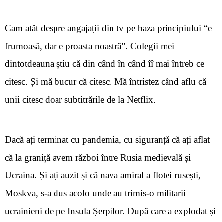
Cam atât despre angajații din tv pe baza principiului “e
frumoas
ă, dar e proasta noastră
”. Colegii mei
dintotdeauna știu că din când în când îî mai întreb ce
citesc. Și mă bucur că citesc. Mă întristez când aflu că
unii citesc doar subtitrările de la Netflix.
Dacă ați terminat cu pandemia, cu siguranță că ați aflat
că la graniță avem război între Rusia medievală și
Ucraina. Și ați auzit și că nava amiral a flotei rusești,
Moskva, s-a dus acolo unde au trimis-o militarii
ucrainieni de pe Insula Șerpilor. După care a explodat și