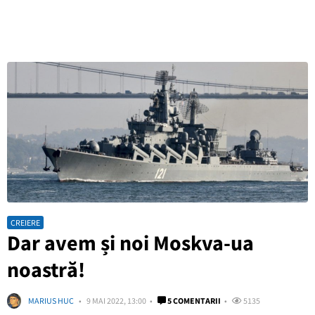
CREIERE
Dar avem și noi Moskva-ua
noastră!
MARIUS HUC
9 MAI 2022, 13:00
5 COMENTARII
5135