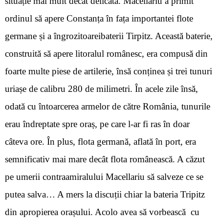
situație mai mult decât delicată. Macellariu a primit
ordinul să apere Constanța în fața importantei flote
germane și a î
ngrozitoarei
baterii Tirpitz. Această baterie,
construită să apere litoralul românesc, era compusă din
foarte multe piese de artilerie, însă conținea și trei tunuri
uriașe de calibru 280 de milimetri. În acele zile însă,
odată cu întoarcerea armelor de către România, tunurile
erau îndreptate spre oraș, pe care l-ar fi ras în doar
câteva ore. În plus, flota germană, aflată în port, era
semnificativ mai mare decât flota românească. A căzut
pe umerii contraamiralului Macellariu să salveze ce se
putea salva… A mers la discuții chiar la bateria Tripitz
din apropierea orașului. Acolo avea să vorbească cu