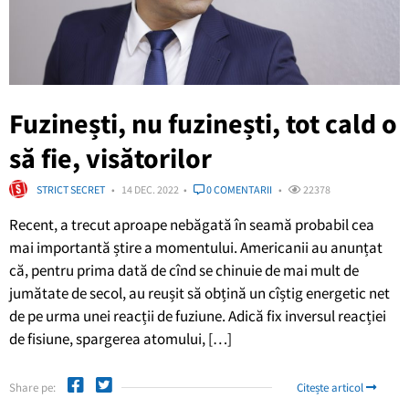
Fuzinești, nu fuzinești, tot cald o
să fie, visătorilor
STRICT SECRET
14 DEC. 2022
0 COMENTARII
22378
Recent, a trecut aproape nebăgată în seamă probabil cea
mai importantă știre a momentului. Americanii au anunțat
că, pentru prima dată de cînd se chinuie de mai mult de
jumătate de secol, au reușit să obțină un cîștig energetic net
de pe urma unei reacții de fuziune. Adică fix inversul reacției
de fisiune, spargerea atomului, […]
Share pe:
Citește articol