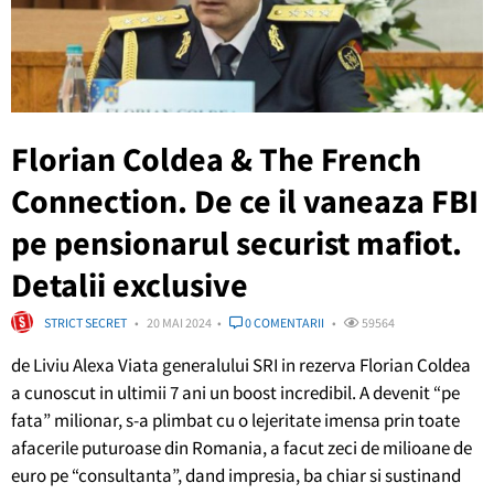
Florian Coldea & The French
Connection. De ce il vaneaza FBI
pe pensionarul securist mafiot.
Detalii exclusive
STRICT SECRET
20 MAI 2024
0 COMENTARII
59564
de Liviu Alexa Viata generalului SRI in rezerva Florian Coldea
a cunoscut in ultimii 7 ani un boost incredibil. A devenit “pe
fata” milionar, s-a plimbat cu o lejeritate imensa prin toate
afacerile puturoase din Romania, a facut zeci de milioane de
euro pe “consultanta”, dand impresia, ba chiar si sustinand