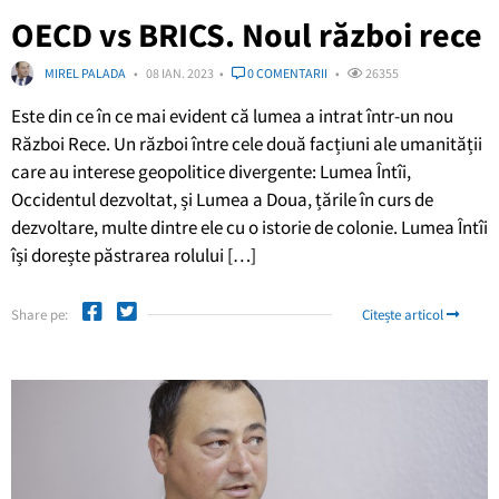
OECD vs BRICS. Noul război rece
MIREL PALADA
08 IAN. 2023
0 COMENTARII
26355
Este din ce în ce mai evident că lumea a intrat într-un nou
Război Rece. Un război între cele două facțiuni ale umanității
care au interese geopolitice divergente: Lumea Întîi,
Occidentul dezvoltat, și Lumea a Doua, țările în curs de
dezvoltare, multe dintre ele cu o istorie de colonie. Lumea Întîi
își dorește păstrarea rolului […]
Share pe:
Citește articol