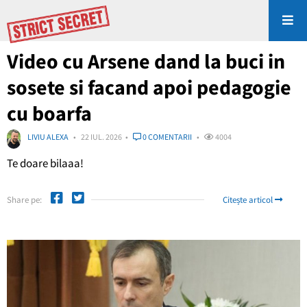
Video cu Arsene dand la buci in
sosete si facand apoi pedagogie
cu boarfa
LIVIU ALEXA
22 IUL. 2026
0 COMENTARII
4004
Te doare bilaaa!
Share pe:
Citește articol