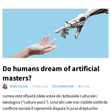
Do humans dream of artificial
masters?
MIREL PALADA
29 NOV. 2022
0 COMENTARII
21238
Lumea este sfîșiată zilele astea de războaiele culturale /
ideologice (“culture wars”). Unul din cele mai vizibile astfel de
conflicte sociale îl reprezintă disputa în jurul drepturilor