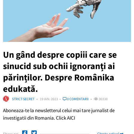
Un gând despre copiii care se
sinucid sub ochii ignoranți ai
părinților. Despre Românika
edukată.
STRICT SECRET
19 IAN. 2023
0 COMENTARII
30338
Aboneaza-te la newsletterul celui mai tare jurnalist de
investigatii din Romania. Click AICI
Share pe:
Citește articol