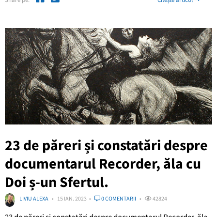
23 de păreri și constatări despre
documentarul Recorder, ăla cu
Doi ș-un Sfertul.
LIVIU ALEXA
15 IAN. 2023
0 COMENTARII
42824