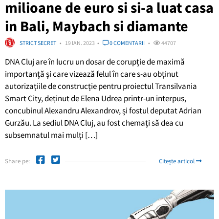
milioane de euro si si-a luat casa
in Bali, Maybach si diamante
STRICT SECRET
19 IAN. 2023
0 COMENTARII
44707
DNA Cluj are în lucru un dosar de corupție de maximă
importanță și care vizează felul în care s-au obținut
autorizațiile de construcție pentru proiectul Transilvania
Smart City, deținut de Elena Udrea printr-un interpus,
concubinul Alexandru Alexandrov, și fostul deputat Adrian
Gurzău. La sediul DNA Cluj, au fost chemați să dea cu
subsemnatul mai mulți […]
Share pe:
Citește articol