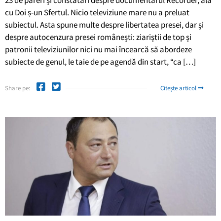
23 de păreri și constatări despre documentarul Recorder, ăla
cu Doi ș-un Sfertul. Nicio televiziune mare nu a preluat
subiectul. Asta spune multe despre libertatea presei, dar și
despre autocenzura presei românești: ziariștii de top și
patronii televiziunilor nici nu mai încearcă să abordeze
subiecte de genul, le taie de pe agendă din start, “ca […]
Share pe:
Citește articol