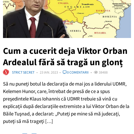
Cum a cucerit deja Viktor Orban
Ardealul fără să tragă un glonț
STRICT SECRET
23 IAN. 2023
0 COMENTARII
38488
Să nu puneţi botul la declaraţia de mai jos a liderului UDMR,
Kelemen Hunor, care, întrebat de presă de ce a spus
preşedintele Klaus Iohannis că UDMR trebuie să vină cu
explicaţii după declaraţiile extremiste a lui Viktor Orban de la
Băile Tuşnad, a declarat: „Puteţi pe mine să mă judecaţi,
puteţi să mă trageţi […]