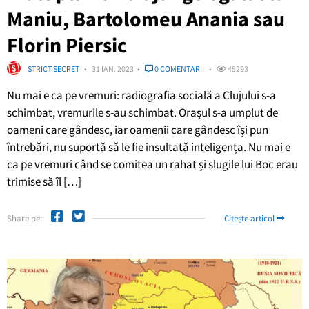
Maniu, Bartolomeu Anania sau
Florin Piersic
STRICT SECRET
31 IAN. 2023
0 COMENTARII
45293
Nu mai e ca pe vremuri: radiografia socială a Clujului s-a
schimbat, vremurile s-au schimbat. Orașul s-a umplut de
oameni care gândesc, iar oamenii care gândesc își pun
întrebări, nu suportă să le fie insultată inteligența. Nu mai e
ca pe vremuri când se comitea un rahat și slugile lui Boc erau
trimise să îl […]
Share pe:
Citește articol