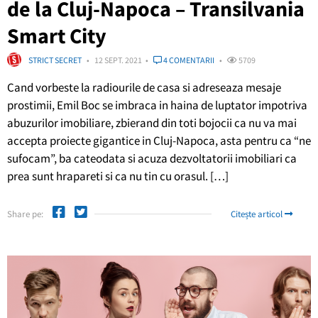
de la Cluj-Napoca – Transilvania
Smart City
STRICT SECRET
12 SEPT. 2021
4 COMENTARII
5709
Cand vorbeste la radiourile de casa si adreseaza mesaje
prostimii, Emil Boc se imbraca in haina de luptator impotriva
abuzurilor imobiliare, zbierand din toti bojocii ca nu va mai
accepta proiecte gigantice in Cluj-Napoca, asta pentru ca “ne
sufocam”, ba cateodata si acuza dezvoltatorii imobiliari ca
prea sunt hrapareti si ca nu tin cu orasul. […]
Share pe:
Citește articol