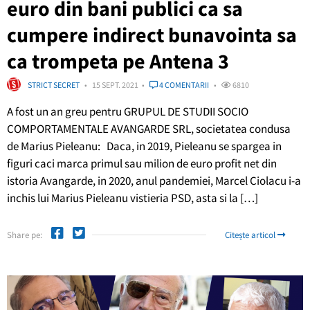
euro din bani publici ca sa
cumpere indirect bunavointa sa
ca trompeta pe Antena 3
STRICT SECRET
15 SEPT. 2021
4 COMENTARII
6810
A fost un an greu pentru GRUPUL DE STUDII SOCIO
COMPORTAMENTALE AVANGARDE SRL, societatea condusa
de Marius Pieleanu: Daca, in 2019, Pieleanu se spargea in
figuri caci marca primul sau milion de euro profit net din
istoria Avangarde, in 2020, anul pandemiei, Marcel Ciolacu i-a
inchis lui Marius Pieleanu vistieria PSD, asta si la […]
Share pe:
Citește articol