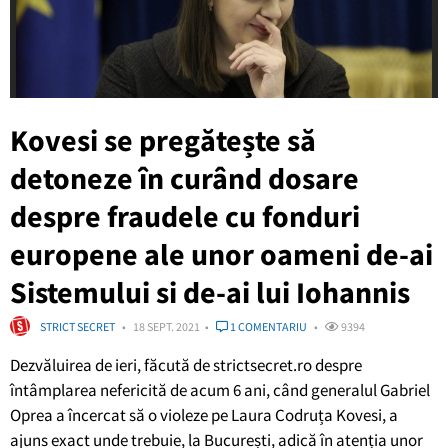
Kovesi se pregătește să
detoneze în curând dosare
despre fraudele cu fonduri
europene ale unor oameni de-ai
Sistemului si de-ai lui Iohannis
STRICT SECRET
18 SEPT. 2021
1 COMENTARIU
9394
Dezvăluirea de ieri, făcută de strictsecret.ro despre
întâmplarea nefericită de acum 6 ani, când generalul Gabriel
Oprea a încercat să o violeze pe Laura Codruța Kovesi, a
ajuns exact unde trebuie, la București, adică în atenția unor