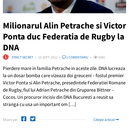
Milionarul Alin Petrache si Victor
Ponta duc Federatia de Rugby la
DNA
STRICT SECRET
16 SEPT. 2021
1 COMENTARIU
5085
Pierdere mare in familia Petrache in aceste zile. DNA lucreaza
la un dosar bomba care vizeaza doi greuceni – fostul premier
Victor Ponta si Alin Petrache, presedintele Federatiei Romane
de Rugby, fiul lui Adrian Petrache din Gruparea Bittner –
Cocos. Un procuror incisiv din DNA Bucuresti a reusit sa
stranga cu usa un important om […]
Share pe:
Citește articol