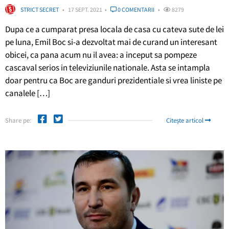
STRICT SECRET
17 SEPT. 2021
0 COMENTARII
8279
Dupa ce a cumparat presa locala de casa cu cateva sute de lei
pe luna, Emil Boc si-a dezvoltat mai de curand un interesant
obicei, ca pana acum nu il avea: a inceput sa pompeze
cascaval serios in televiziunile nationale. Asta se intampla
doar pentru ca Boc are ganduri prezidentiale si vrea liniste pe
canalele […]
Share pe:
Citește articol