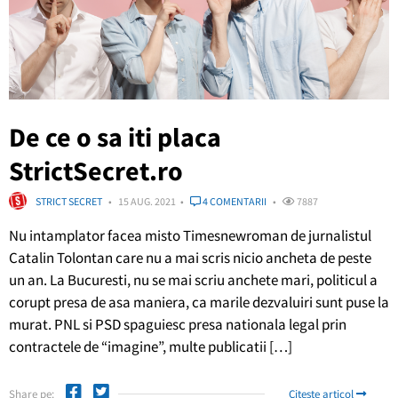
De ce o sa iti placa
StrictSecret.ro
STRICT SECRET
15 AUG. 2021
4 COMENTARII
7887
Nu intamplator facea misto Timesnewroman de jurnalistul
Catalin Tolontan care nu a mai scris nicio ancheta de peste
un an. La Bucuresti, nu se mai scriu anchete mari, politicul a
corupt presa de asa maniera, ca marile dezvaluiri sunt puse la
murat. PNL si PSD spaguiesc presa nationala legal prin
contractele de “imagine”, multe publicatii […]
Share pe:
Citește articol