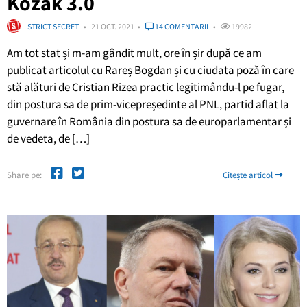
Kozak 3.0
STRICT SECRET
21 OCT. 2021
14 COMENTARII
19982
Am tot stat și m-am gândit mult, ore în șir după ce am
publicat articolul cu Rareș Bogdan și cu ciudata poză în care
stă alături de Cristian Rizea practic legitimându-l pe fugar,
din postura sa de prim-vicepreședinte al PNL, partid aflat la
guvernare în România din postura sa de europarlamentar și
de vedeta, de […]
Share pe:
Citește articol