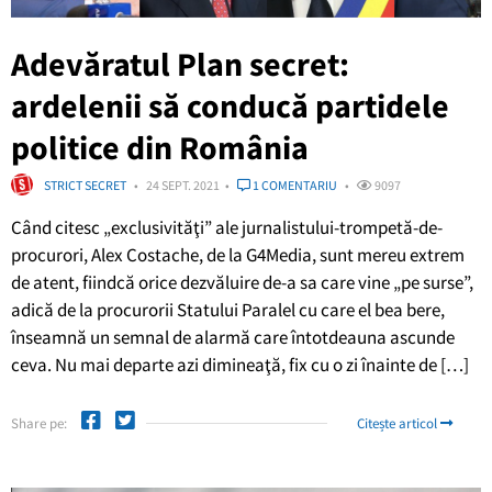
Adevăratul Plan secret:
ardelenii să conducă partidele
politice din România
STRICT SECRET
24 SEPT. 2021
1 COMENTARIU
9097
Când citesc „exclusivităţi” ale jurnalistului-trompetă-de-
procurori, Alex Costache, de la G4Media, sunt mereu extrem
de atent, fiindcă orice dezvăluire de-a sa care vine „pe surse”,
adică de la procurorii Statului Paralel cu care el bea bere,
înseamnă un semnal de alarmă care întotdeauna ascunde
ceva. Nu mai departe azi dimineaţă, fix cu o zi înainte de […]
Share pe:
Citește articol