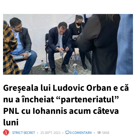
Greșeala lui Ludovic Orban e că
nu a încheiat “parteneriatul”
PNL cu Iohannis acum câteva
luni
STRICT SECRET
25 SEPT. 2021
0 COMENTARII
5808