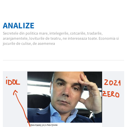
ANALIZE
Secretele din politica mare, intelegerile, cotcariile, tradarile,
aranjamentele, loviturile de teatru, ne intereseaza toate. Economia si
jocurile de culise, de asemenea