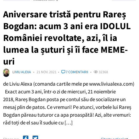
Aniversare tristă pentru Rareș
Bogdan: acum 3 ani era IDOLUL
României revoltate, azi, îl ia
lumea la șuturi și îi face MEME-
uri
LIVIU ALEXA
21 NOV. 2021
7 COMENTARII
32368
de Liviu Alexa (comanda cartile mele pe www.liviualexa.com)
Exact acum 3 ani, într-o zi de miercuri, 21 noiembrie
2018, Rareș Bogdan posta pe contul său de socializare un
mesaj plin de patos. Ce vremuri! Pe atunci, vorbele lui Rareș
Bogdan păreau tuturor ca apa proaspătă! Azi, alte vremuri:
râd toți de el sau îl suduie cu […]