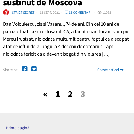
sustinut de Moscova
STRICT SECRET
15 SEPT. 2021
13 COMENTARII
11035
Dan Voiculescu, zis si Varanul, 74 de ani. Din cei 10 ani de
parnaie luati pentru dosarul ICA, a facut doar doi ani si un pic.
Mereu frustrat, niciodata multumit pentru faptul ca a scapat
atat de ieftin de-a lungul a 4 decenii de cotcarii si rapt,
niciodata fericit ca a devenit bogat din violarea […]
Share pe:
Citește articol
«
1
2
3
Prima pagină