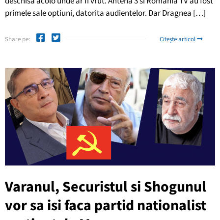
deschisa acolo unde ar fi vrut. Antena 3 si Romania TV au fost
primele sale optiuni, datorita audientelor. Dar Dragnea […]
Share pe:
Citește articol
Varanul, Securistul si Shogunul
vor sa isi faca partid nationalist