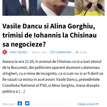
Vasile Dancu si Alina Gorghiu,
trimisi de Iohannis la Chisinau
sa negocieze?
STRICT SECRET
06 OCT. 2021
7 COMENTARII
16428
Aseara la ora 21.55, in avionul de Chisinau ce si-a luat zborul
de la Bucuresti, doi politicieni aparent dusmani calatoreau
stingheri, cu o mina de incognito, ca si cum nu si-ar fi dorit sa
fie vazuti ca exista in acel avion: Vasile Dancu, presedintele
Consiliului National al PSD, si Alina Gorghiu, mana dreapta
politica a […]
Share pe:
Citește articol