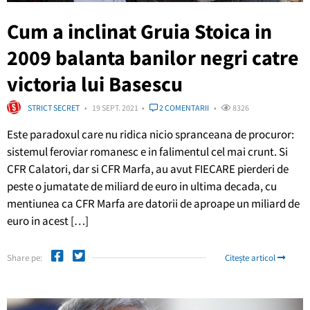
Cum a inclinat Gruia Stoica in
2009 balanta banilor negri catre
victoria lui Basescu
STRICT SECRET
19 SEPT. 2021
2 COMENTARII
8326
Este paradoxul care nu ridica nicio spranceana de procuror:
sistemul feroviar romanesc e in falimentul cel mai crunt. Si
CFR Calatori, dar si CFR Marfa, au avut FIECARE pierderi de
peste o jumatate de miliard de euro in ultima decada, cu
mentiunea ca CFR Marfa are datorii de aproape un miliard de
euro in acest […]
Share pe:
Citește articol