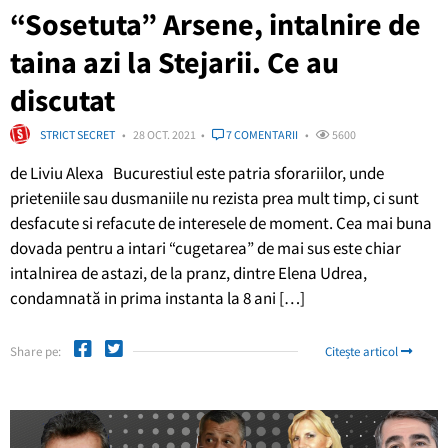
“Sosetuta” Arsene, intalnire de
taina azi la Stejarii. Ce au
discutat
STRICT SECRET
28 OCT. 2021
7 COMENTARII
5600
de Liviu Alexa Bucurestiul este patria sforariilor, unde
prieteniile sau dusmaniile nu rezista prea mult timp, ci sunt
desfacute si refacute de interesele de moment. Cea mai buna
dovada pentru a intari “cugetarea” de mai sus este chiar
intalnirea de astazi, de la pranz, dintre Elena Udrea,
condamnată in prima instanta la 8 ani […]
Share pe:
Citește articol