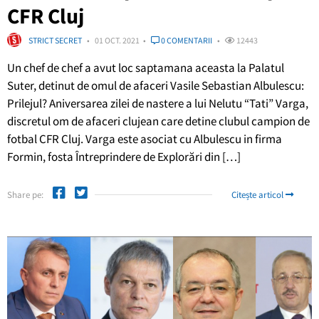
CFR Cluj
STRICT SECRET
01 OCT. 2021
0 COMENTARII
12443
Un chef de chef a avut loc saptamana aceasta la Palatul
Suter, detinut de omul de afaceri Vasile Sebastian Albulescu:
Prilejul? Aniversarea zilei de nastere a lui Nelutu “Tati” Varga,
discretul om de afaceri clujean care detine clubul campion de
fotbal CFR Cluj. Varga este asociat cu Albulescu in firma
Formin, fosta Întreprindere de Explorări din […]
Share pe:
Citește articol