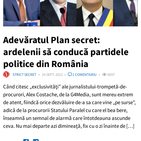
Adevăratul Plan secret:
ardelenii să conducă partidele
politice din România
STRICT SECRET
24 SEPT. 2021
1 COMENTARIU
9097
Când citesc „exclusivităţi” ale jurnalistului-trompetă-de-
procurori, Alex Costache, de la G4Media, sunt mereu extrem
de atent, fiindcă orice dezvăluire de-a sa care vine „pe surse”,
adică de la procurorii Statului Paralel cu care el bea bere,
înseamnă un semnal de alarmă care întotdeauna ascunde
ceva. Nu mai departe azi dimineaţă, fix cu o zi înainte de […]