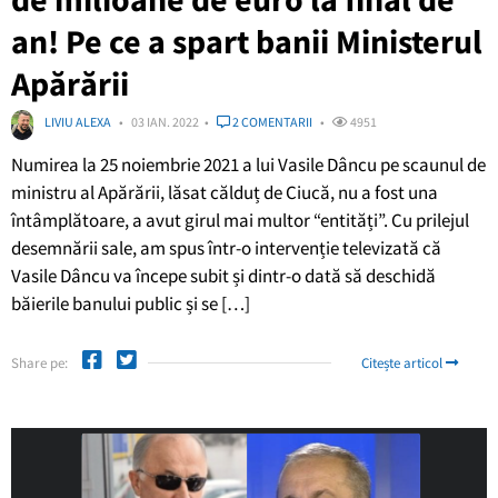
an! Pe ce a spart banii Ministerul
Apărării
LIVIU ALEXA
03 IAN. 2022
2 COMENTARII
4951
Numirea la 25 noiembrie 2021 a lui Vasile Dâncu pe scaunul de
ministru al Apărării, lăsat călduț de Ciucă, nu a fost una
întâmplătoare, a avut girul mai multor “entități”. Cu prilejul
desemnării sale, am spus într-o intervenție televizată că
Vasile Dâncu va începe subit și dintr-o dată să deschidă
băierile banului public și se […]
Share pe:
Citește articol