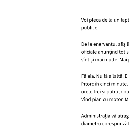
Voi pleca de la un fapt
publice.
De la enervantul afiș l
oficiale anunțînd tot s
sînt și mai multe. Mai
Fă aia.
Nu fă ailaltă. E 
întorc în cinci minute.
orele trei și patru, d
Vînd pian cu motor. Mo
Administrația vă atrag
diametru corespunză