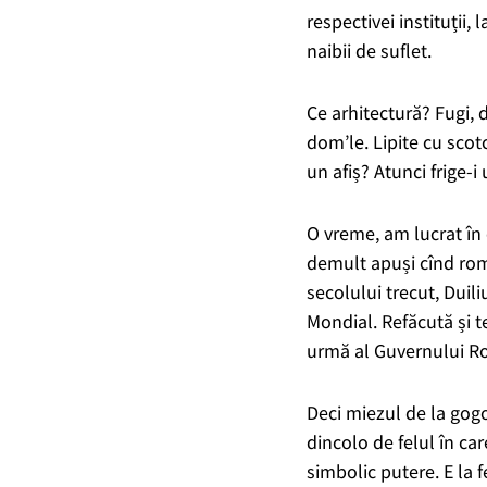
respectivei instituții
, 
naibii de suflet.
Ce arhitectură?
Fugi, 
dom’le. Lipite cu scot
un afiș? Atunci frige-i 
O vreme, am lucrat în
demult apuși
cînd româ
secolului trecut, Duil
Mondial. Ref
ăcută și t
urmă al Guvernului Rom
Deci miezul de la gog
dincolo de felul în ca
simbolic putere.
E la 