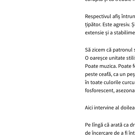
Respectivul afiș întru
țipător. Este agresiv.
Ș
extensie
și
a stabilim
Să zicem că patronul s-
O oareșce unitate stili
Poate muzica. Poate fel
peste ceafă, ca un peș
în toate culorile curcu
fosforescent, asezonat
Aici intervine al doile
Pe lîngă că arată ca 
de încercare de a fi
înt