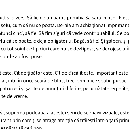
ult și divers. Să fie de un baroc primitiv.
Să sară în ochi. Fieca
 șefu, cum să nu se poată. De-aia am achiziționat imprimant
tunci cinci, să fie. Să fim siguri că
vede contribuabilul
.
Se po
u că se poate, e deja obligatoriu. Bagă, să fie! Și galben, și
cu tot soiul de lipiciuri care nu se dezlipesc, se decojesc ur
a unde au fost puse.
 este. Cît de țipător este. Cît de cîrcălit este. Important este 
ial, intri în orice scară de bloc, treci prin orice spațiu public
patruzeci și șapte de anunțuri diferite
, pe jumătate jerpelite,
nite de vreme
.
, suprema podoabă a acestei serii de scîrnăvii vizuale, est
ant prin care ți se atrage atenția că trăiești într-o
țară prim
neapărat să ceri bon.