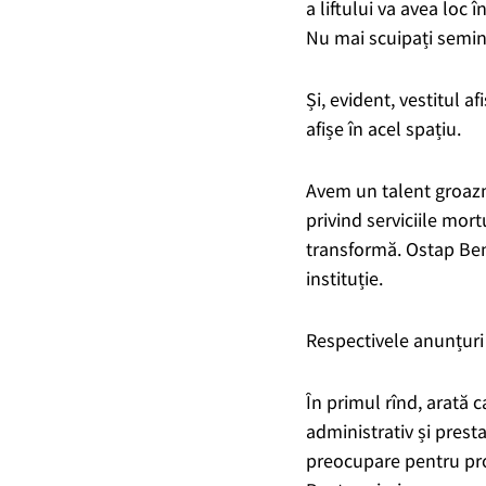
a liftului va avea loc 
Nu mai scuipați semin
Și, evident, vestitul a
afișe în acel spațiu.
Avem un talent groazni
privind serviciile mor
transformă. Ostap Be
instituție.
Respectivele anunțuri p
În primul rînd, arată c
administrativ și presta
preocupare pentru prop