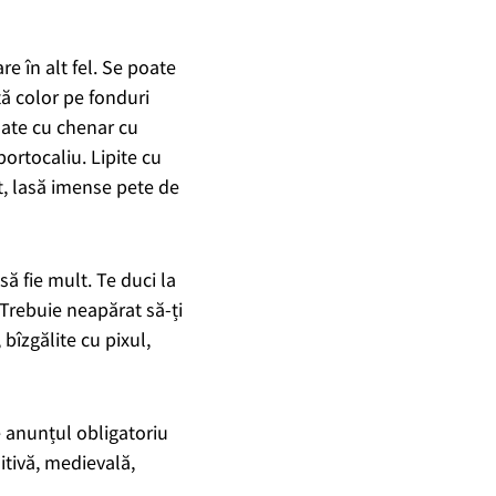
re în alt fel.
Se poate
ă color pe fonduri
ate cu chenar cu
 portocaliu.
Lipite cu
ît, lasă imense pete de
să fie mult. Te duci la
. Trebuie neapărat să-ți
 bîzgălite cu pixul,
e anunțul obligatoriu
itivă, medievală,