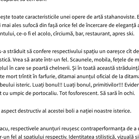
nește toate caracteristicile unei opere de artă stahanoviste.
i
mai
ales
sufocă din fașă
orice fel de încercare de eleganță
entului,
ce-o fi el acolo,
cîrciumă, bar, restaurant,
apres ski
.
a străduit să confere respectivului spațiu un oareșce cît de c
stică.
Vrea să arate într-un fel. Scaunele, mobila, fețele de 
ul în care se poartă chelnerii. Și în toată această străduință
te mort trîntit în farfurie, ditamai anunțul oficial de la dit
beului isteric. Luați bonul!! Luați bonul, primitivilor!!!
Eviden
 cu umpic de portocaliu. Tot fosforescent. Să sară în ochi.
a aspect destructiv al acestei boli a nației noastre isterice.
dracu, respectivele anunțuri reușesc contraperformanța de a
r-un fel al spațiului respectiv. Identitatea stilistică, vizuală ș