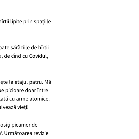
ii lipite prin spațiile
ate sărăciile de hîrtii
a, de cînd cu Covidul,
ște la etajul patru. Mă
pe picioare doar între
hețată cu arme atomice.
lvează vieți!
losiți picamer de
Y
.
Următoarea revizie