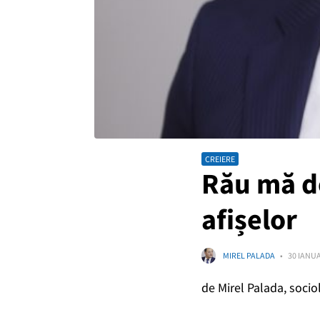
CREIERE
Rău mă d
afișelor
MIREL PALADA
30 IANUA
de
Mirel Palada, socio