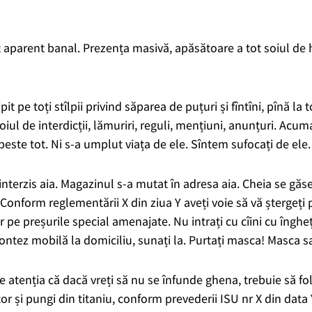
 aparent banal. Prezența masivă, apăsătoare a tot soiul de hîrt
ipit pe to
ți stîlpii privind săparea de puțuri
și
fîntîni,
pînă la to
oiul de interdicții, lămuriri, reguli, mențiuni, anunțuri. Acum
 peste tot.
Ni s-a umplut viața de ele. S
întem sufocați de ele.
interzis aia.
Magazinul s-a mutat în adresa aia.
Cheia se găse
 Conform reglementării X din ziua Y aveți voie să vă ștergeți 
oar pe preșurile special amenajate. Nu intrați cu cîini cu îng
ntez mobilă la domiciliu, sunați la.
Purtați masca! Masca sa
e atenția că dacă vreți să nu se înfunde ghena, trebuie să fo
tor
și pungi din titaniu, conform prevederii ISU nr X din data 