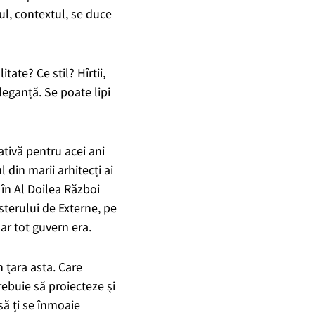
ul, contextul,
se duce
tate? Ce stil? Hîrtii,
leganță. Se poate lipi
ativă pentru
acei ani
 din marii arhitecți ai
în Al Doilea Război
isterului de Externe, pe
ar tot guvern era.
n țara asta.
Care
rebuie să proiecteze și
 să ți se înmoaie