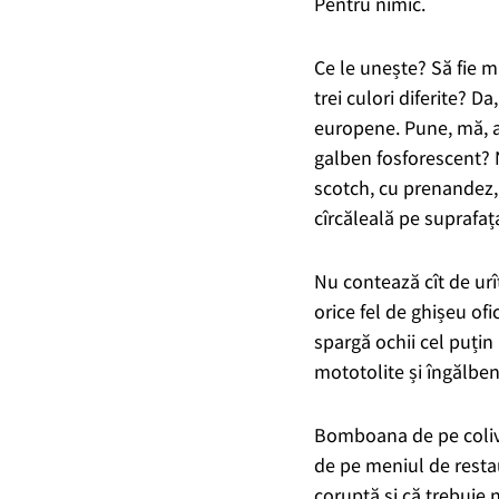
Pentru nimic.
Ce le unește?
Să fie m
trei culori diferite?
Da,
europene.
Pune
, mă,
a
galben fosforescent? N
scotch, cu prenandez, 
cîrcăleală pe suprafaț
Nu contează cît de urît
orice fel de ghișeu ofic
spargă ochii cel puțin 
mototolite și îngălbe
Bomboana de pe colivă
de pe meniul de restaur
coruptă și că trebuie 