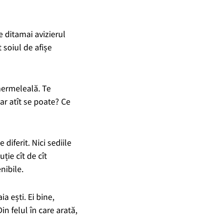
 e ditamai avizierul
t soiul de afișe
mermeleală.
Te
r atît se poate?
Ce
 diferit. Nici sediile
uție cît de cît
nibile.
ia ești. Ei bine,
Din
felul în care arată,