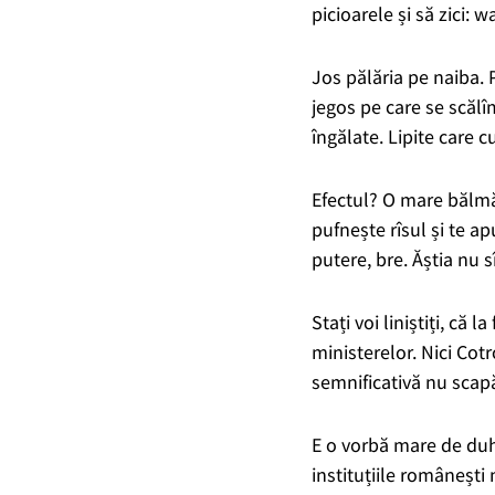
picioarele și să zici: 
Jos pălăria
pe naiba. P
jegos pe care se scălîmb
îngălate. Lipite care 
Efectul? O mare bălmă
pufnește rîsul și te a
putere, bre. Ăștia nu sî
Stați voi liniștiți, că 
ministerelor. Nici Cotro
semnificativă nu scapă
E o vorbă mare de du
instituțiile românești