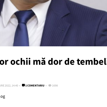
or ochii mă dor de tembe
RIE 2022, 14:40
1 COMENTARIU
1698
log