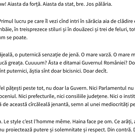
waw!
Aiasta da forță. Aiasta da stat, bre. Jos pălăria.
rimul lucru pe care îl vezi cînd intri în sărăcia aia de clădire
ăie, în treisprezece stiluri și în douăzeci și trei de feluri, to
cum se poate.
jeală, o puternică senzație de jenă.
O mare varză. O mare 
pucă greața.
Cuuuum? Ăsta e ditamai Guvernul României? Doa
nt puternici, ăștia sînt doar bicisnici. Doar decît.
la fel pățești peste tot, nu doar la Guvern. Nici Parlamentul nu e
ceniul. Nici prefecturile, nici consiliile județene. Nici o instit
 de această cîrcăleală jenantă, semn al unei mediocrități pe
h.
Le style c’est l’homme même
. Haina face pe om. Ce arăți, a
 nu proiectează putere și solemnitate și respect. Din
contră. 