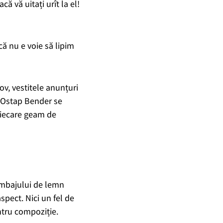
ă vă uitați urît la el!
că nu e voie să lipim
rov,
vestitele
anun
țuri
 Ostap Bender se
 fiecare geam de
limbajului de lemn
aspect. Nici un fel de
ntru compoziție.