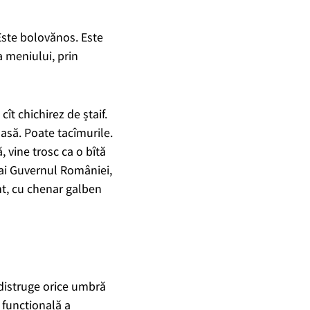
 Este bolovănos. Este
 a
meniului, prin
ît chichirez de ștaif.
mas
ă. Poate tacîmurile.
, vine trosc ca o bîtă
amai Guvernul României,
t, cu chenar galben
 distruge orice umbră
i funcțional
ă a