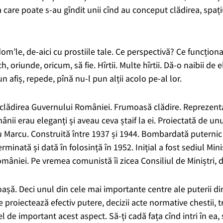
la care poate s-au gîndit unii cînd au conceput clădirea,
spați
dom’le, de-aici cu prostiile tale.
Ce perspectivă? Ce funcționali
ch, oriunde, oricum, să fie.
Hîrtii.
Multe hîrtii.
Dă-o naibii de e
un afiș, repede, pînă nu-l pun alții acolo pe-al lor.
 clădirea Guvernului României. Frumoasă clădire. Reprezent
nii erau eleganți și aveau ceva ștaif la ei.
Proiectată de unul
iu Marcu.
Construită între 1937 și 1944. Bombardată puternic 
erminată și dată în folosință în 1952. I
nițial a fost sediul Min
âniei. Pe vremea comunistă îi zicea Consiliul de Miniștri, d
oașă. Deci unul din cele ma
i importante centre ale puterii di
re proiectează efectiv putere,
decizii acte normative chestii,
t
fel de important acest aspect.
Să-ți cadă fața cînd intri în ea,