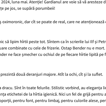
în 2024, luna mai.
Atenție! Gardianul are voie să vă aresteze dac
țe pe jos, se supără
porumbeii!
fiș oximoronic, dar cît se poate de real, care ne atenționează 
c să lipim hîrtii peste tot.
Sîntem ca
în scrierile
lui Ilf și Pet
tuare combinate cu cele de frizerie.
Ostap Bender nu e mort.
nder ne face
șmecher
cu ochiul de pe fiecare hîrtie lipită pe
rezintă două deranjuri majore. Atît la ochi, cît și la suflet.
a dracu. Sîn
t în toate felurile.
Stilistic vorbind, au eleganța 
nța etichetei de la hîrtia igienică. Nici un fel de grijă pentru 
orții, pentru font, pentru limbaj, pentru culorile alese, pe