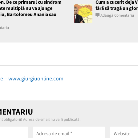
on. De ce primarul cu sindrom
Cum a cucerit deja 
ate multiplă nu va ajunge
fără să tragă un glo
niu, Bartolomeu Anania sau
Adaugă Comentariu
tariu
de – www.giurgiuonline.com
MENTARIU
t obligatorii! Adresa de email nu va fi publicată.