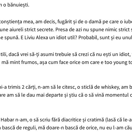
 o bănuiești.
inconștiența mea, am decis, fugărit și de o damă pe care o iub
pune aiureli strict secrete. Presa de azi nu spune nimic stric
e spună. E Liviu Alexa un idiot util? Probabil, sunt și eu unul
tili, dacă vrei să-ți asumi trebuie să crezi că nu ești un idiot,
 mă mint frumos, așa cum face orice om care e too young to 
-a trimis 2 cărți, n-am să le citesc, o sticlă de whiskey, am b
are am să le dau mai departe și știu că o să vină momentul 
abar n-am, o să scriu fără diacritice și cratimă (lasă că le-a
 bască de reguli, mă doare-n bască de orice, nu eu l-am cău