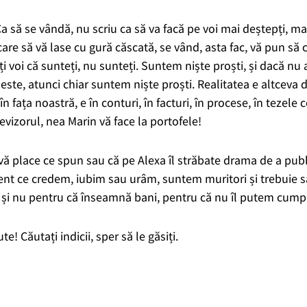
a să se vândă, nu scriu ca să va facă pe voi mai deștepți, ma
are să vă lase cu gură căscată, se vând, asta fac, vă pun să că
eți voi că sunteți, nu sunteți. Suntem niște proști, și dacă 
este, atunci chiar suntem niște proști. Realitatea e altceva
 în fața noastră, e în conturi, în facturi, în procese, în tezele c
elevizorul, nea Marin vă face la portofele!
ă place ce spun sau că pe Alexa îl străbate drama de a publ
rent ce credem, iubim sau urâm, suntem muritori și trebuie 
 și nu pentru că înseamnă bani, pentru că nu îl putem cumpă
e! Căutați indicii, sper să le găsiți.