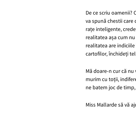
De ce scriu oamenii? C
va spună chestii care c
rațe inteligente, cred
realitatea așa cum nu 
realitatea are indiciile
cartofilor, închideți t
Mă doare-n cur că nu v
murim cu toții, indife
ne batem joc de timp,
Miss Mallarde să vă ajut