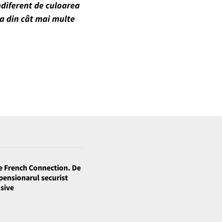
ndiferent de culoarea
ea din cât mai multe
e French Connection. De
 pensionarul securist
usive