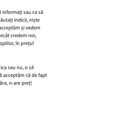
i informați sau ca să
utați indicii, niște
nu acceptăm și vedem
 decât credem noi,
opiilor, în prețul
ica sau nu, o să
să acceptăm că de fapt
ra, n-are preț!