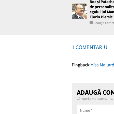
Boc și Patach
de personalit
egalul lui Ma
Florin Piersic
Adaugă Comen
1 COMENTARIU
Pingback:
Miss Mallar
ADAUGĂ CO
Câmpurile marcate cu
*
sun