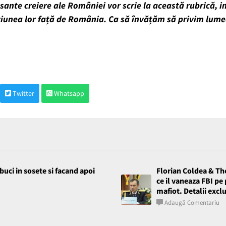
sante creiere ale României vor scrie la această rubrică, i
iziunea lor față de România. Ca să învățăm să privim lum
Twitter
Whatsapp
buci in sosete si facand apoi
Florian Coldea & Th
ce il vaneaza FBI pe
mafiot. Detalii excl
Adaugă Comentariu