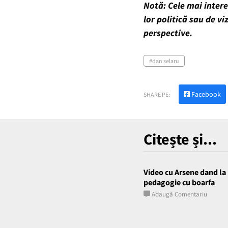
Notă: Cele mai intere
lor politică sau de v
perspective.
dan selaru
Facebook
SHARE PE:
Citește și...
Video cu Arsene dand la 
pedagogie cu boarfa
Adaugă Comentariu