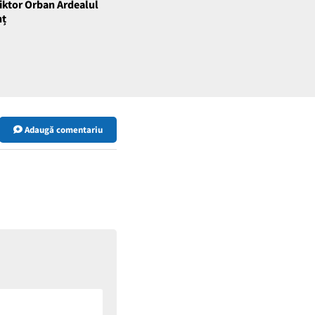
Viktor Orban Ardealul
nț
Adaugă comentariu