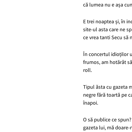
că lumea nu e așa cum
E trei noaptea și, în 
site-ul asta care ne s
ce vrea tanti Secu să n
În concertul idioților u
frumos, am hotărât să
roll.
Tipul ăsta cu gazeta mi
negre fără toartă pe c
înapoi.
O să publice ce spun? H
gazeta lui, mă doare-n