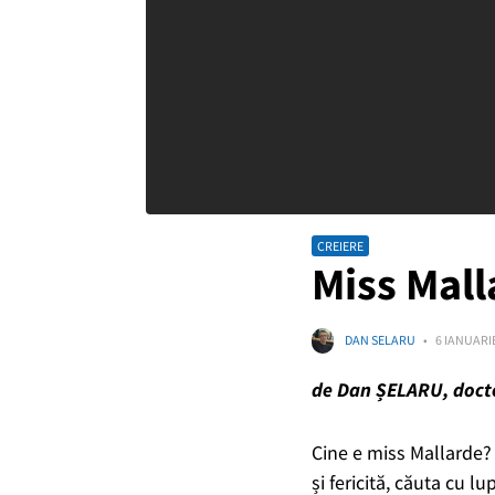
CREIERE
Miss Mall
DAN SELARU
6 IANUARIE
de Dan ȘELARU, doctor
Cine e miss Mallarde? 
și fericită, căuta cu l