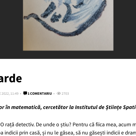
arde
 2022, 11:49
1 COMENTARIU
2703
 în matematică, cercetător la Institutul de Științe Spati
O rață detectiv. De unde o știu? Pentru că fiica mea, acum 
upa indicii prin casă, și nu le găsea, să nu găsești indicii e dr