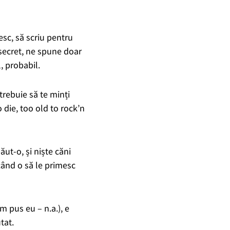
esc, să scriu pentru
t secret, ne spune doar
, probabil.
 trebuie să te minți
die, too old to rock’n
ăut-o, și niște căni
când o să le primesc
m pus eu – n.a.), e
tat.