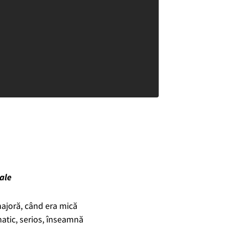
ale
majoră, când era mică
amatic, serios, înseamnă