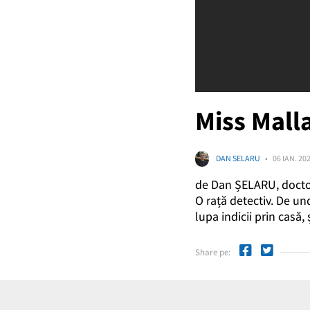
Miss Mall
DAN SELARU
06 IAN. 20
de Dan ȘELARU, doctor 
O rață detectiv. De un
lupa indicii prin casă,
Share pe: