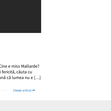
 Cine e miss Mallarde?
fericită, căuta cu
eamnă că lumea nu e […]
Citește articol