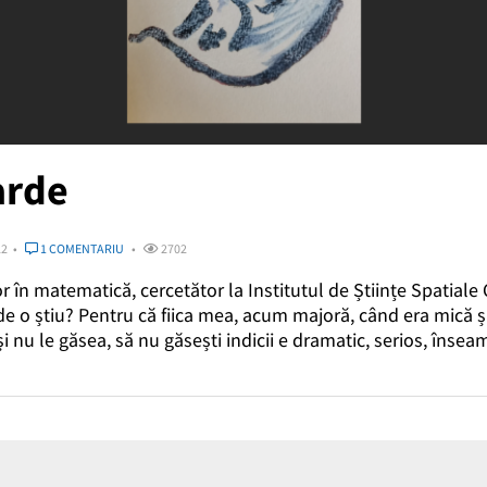
arde
22
1 COMENTARIU
2702
în matematică, cercetător la Institutul de Științe Spatiale
de o știu? Pentru că fiica mea, acum majoră, când era mică și 
 și nu le găsea, să nu găsești indicii e dramatic, serios, îns