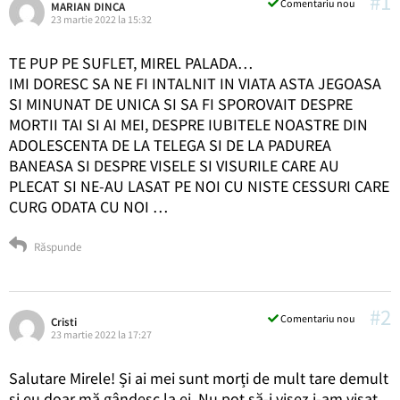
#1
Comentariu nou
MARIAN DINCA
23 martie 2022 la 15:32
TE PUP PE SUFLET, MIREL PALADA…
IMI DORESC SA NE FI INTALNIT IN VIATA ASTA JEGOASA
SI MINUNAT DE UNICA SI SA FI SPOROVAIT DESPRE
MORTII TAI SI AI MEI, DESPRE IUBITELE NOASTRE DIN
ADOLESCENTA DE LA TELEGA SI DE LA PADUREA
BANEASA SI DESPRE VISELE SI VISURILE CARE AU
PLECAT SI NE-AU LASAT PE NOI CU NISTE CESSURI CARE
CURG ODATA CU NOI …
Răspunde
#2
Comentariu nou
Cristi
23 martie 2022 la 17:27
Salutare Mirele! Și ai mei sunt morți de mult tare demult
și eu doar mă gândesc la ei. Nu pot să-i visez i-am visat