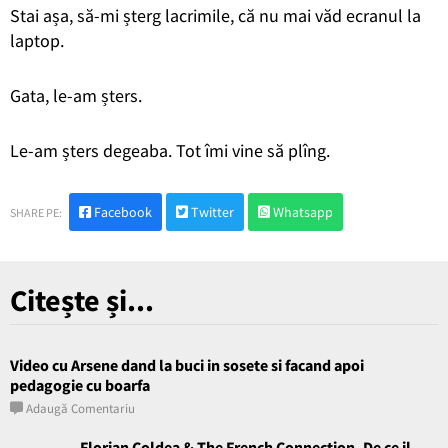
Stai așa, să-mi șterg lacrimile, c
ă nu mai văd ecranul la
laptop.
Gata, le-am șters.
Le-am șters degeaba. Tot îmi vine s
ă plîng.
Facebook
Twitter
Whatsapp
SHARE PE:
Citește și...
Video cu Arsene dand la buci in sosete si facand apoi
pedagogie cu boarfa
Adaugă Comentariu
Florian Coldea & The French Connection. De ce il