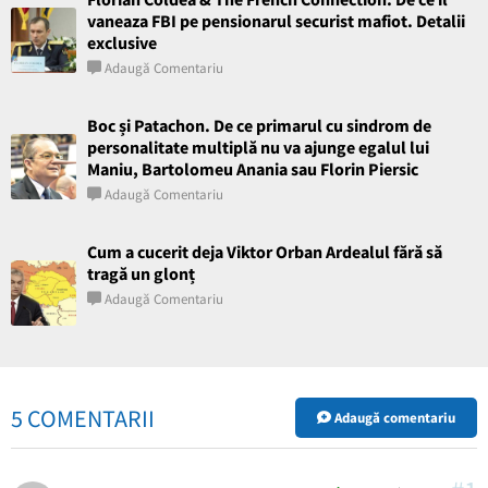
vaneaza FBI pe pensionarul securist mafiot. Detalii
exclusive
Adaugă Comentariu
Boc și Patachon. De ce primarul cu sindrom de
personalitate multiplă nu va ajunge egalul lui
Maniu, Bartolomeu Anania sau Florin Piersic
Adaugă Comentariu
Cum a cucerit deja Viktor Orban Ardealul fără să
tragă un glonț
Adaugă Comentariu
5 COMENTARII
Adaugă comentariu