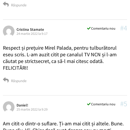
Răspunde
#4
Comentariu nou
Cristina Stamate
24 martie 2022 la 9:17
Respect și prețuire Mirel Palada, pentru tulburătorul
eseu scris. L-am auzit citit pe canalul TV NCN și l-am
căutat pe strictsecret, ca să-l mai citesc odată.
FELICITĂRI!
Răspunde
#5
Comentariu nou
Daniel!
25 martie 2022 la 9:29
Am citit-o dintr-o suflare. Ți-am mai citit și altele. Bune.