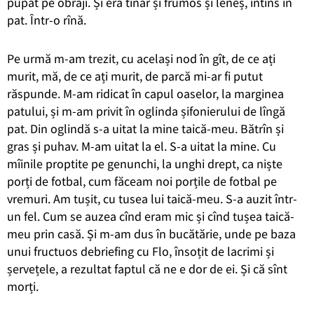
pupat pe obraji.
Și era tînăr și frumos și leneș, întins în
pat. Într-o rînă.
Pe urmă m-am trezit, cu
același
nod în gît, de ce ați
murit, mă, de ce ați murit, de parcă mi-ar fi putut
r
ăspunde. M-am
ridicat în ca
pul oaselor, la marginea
patului, și m-am privit în oglinda șifonierului de lîngă
pat. Din oglindă s-a uitat la mine taică-meu. Bătrîn și
gras și puhav. M-am uitat la el. S-a uitat la mine. Cu
mîinile
proptite
pe genunchi, la unghi drept
, ca niște
porți de fotbal, cum făceam noi porțile de fotbal pe
vremuri
.
Am tușit, cu tusea lui taică-meu.
S-a auzit într-
un fel.
Cum se auzea cînd eram mic și cînd tușea taică-
meu prin casă.
Și m-am dus în bucătărie, unde pe baza
unui fructuos debriefing cu Flo, însoțit de lacrimi și
șervețele, a rezultat faptul că ne e dor de ei.
Și că sînt
morți.