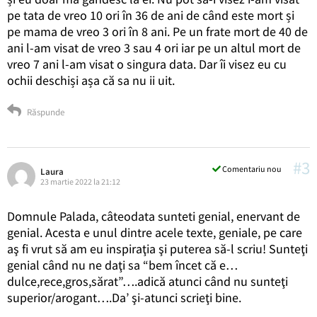
pe tata de vreo 10 ori în 36 de ani de când este mort și
pe mama de vreo 3 ori în 8 ani. Pe un frate mort de 40 de
ani l-am visat de vreo 3 sau 4 ori iar pe un altul mort de
vreo 7 ani l-am visat o singura data. Dar îi visez eu cu
ochii deschiși așa că sa nu ii uit.
Răspunde
#3
Comentariu nou
Laura
23 martie 2022 la 21:12
Domnule Palada, câteodata sunteti genial, enervant de
genial. Acesta e unul dintre acele texte, geniale, pe care
aş fi vrut să am eu inspiraţia şi puterea să-l scriu! Sunteţi
genial când nu ne daţi sa “bem încet că e…
dulce,rece,gros,sărat”….adică atunci când nu sunteţi
superior/arogant….Da’ şi-atunci scrieţi bine.