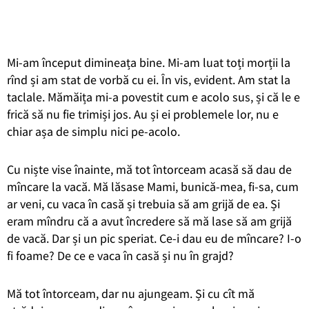
Mi-am început dimineața bine. Mi-am luat toți morții la
r
înd și am stat de vorbă cu ei. În vis, evident. Am stat la
taclale. Mămăița mi-a povestit cum e acolo sus, și că le e
frică să nu fie trimiși jos. Au și ei problemele lor, nu e
chiar așa de simplu nici pe-acolo.
Cu niște vise înainte, mă tot întorceam acasă să dau de
mîncare la vacă. Mă lăsase Mami, bunică-mea, fi-sa, cum
ar veni, cu vaca în casă și trebuia să am grijă de ea. Și
eram mîndru că a avut încredere să mă lase să am grijă
de vacă. Dar și un pic speriat. Ce-i dau eu de mîncare? I-o
fi foame?
De ce e vaca în casă și nu în grajd?
Mă tot întorceam, dar nu ajungeam.
Și cu cît mă