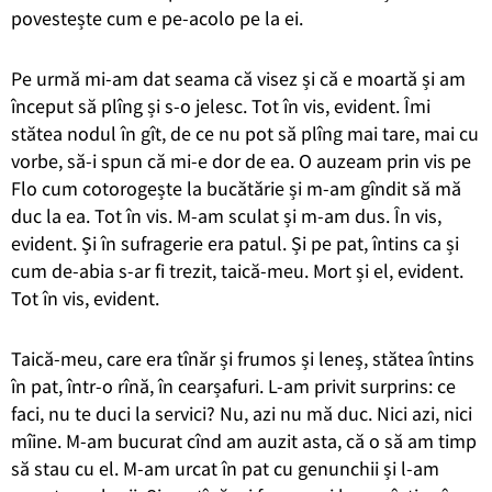
poves
tește cum e pe-acolo pe la ei.
Pe urmă mi-am dat seama că visez și că e moartă și am
început
să plîng și s-o jelesc
.
Tot în vis, evident. Îmi
stătea nodul în gît, de ce nu pot să plîng mai tare, mai cu
vorbe, să-i spun că mi-e dor de ea. O auzeam prin vis pe
Flo cum cotorogește la bucătărie și m-am gîndit să mă
duc la ea. Tot în vis. M-am sculat și m-am dus. În vis,
evident. Și în sufragerie era patul.
Și pe pat, întins ca și
cum de-abia s-ar fi trezit, taică-meu.
Mort și el, evident.
Tot în vis, evident.
T
aică-meu, care era tînăr și frumos și leneș,
stătea
întins
în pat
, într-o rînă, în cearșafuri
.
L-am privit surprins: ce
faci, nu te duci la servici?
Nu, azi nu mă duc. Nici azi, nici
mîine.
M-am bucurat cînd am auzit asta, c
ă o să am timp
să stau cu el.
M-am urcat în pat cu genunchii și l-am