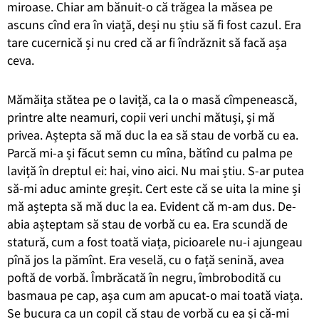
miroase. Chiar am bănuit-o că trăgea la măsea pe
ascuns cînd era în viață, deși nu știu să fi fost cazul. Era
tare cucernică și nu cred că ar fi îndrăznit să facă așa
ceva.
Mămăița stătea pe o laviță, ca la o masă cîmpenească,
printre alte neamuri, copii veri unchi mătuși, și mă
privea. Aștepta să mă duc la ea să stau de vorbă cu ea.
Parcă mi-a și făcut semn cu mîna, bătînd cu palma pe
laviță în dreptul ei: hai, vino aici. Nu mai știu. S-ar putea
să-mi aduc aminte greșit. Cert este că se uita la mine și
mă aștepta să mă duc la ea. Evident că m-am dus. De-
abia așteptam să stau de vorbă cu ea. Era scundă de
statură, cum a fost toată viața, picioarele nu-i ajungeau
pînă jos la pămînt.
Era veselă, cu o față senină, avea
poftă de vorbă.
Îmbrăcată în negru, îmbrobodită cu
basmaua pe cap, așa cum am apucat-o mai toată viața.
Se bucura ca un copil că st
au de vorbă cu ea și că-mi