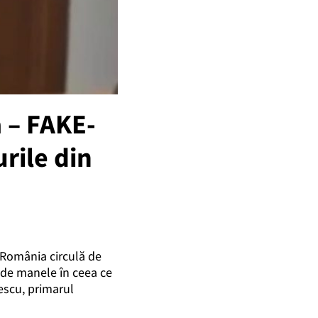
ă – FAKE-
rile din
n România circulă de
m de manele în ceea ce
lescu, primarul