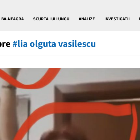
LBA-NEAGRA
SCURTA LUI LUNGU
ANALIZE
INVESTIGATII
pre
#lia olguta vasilescu