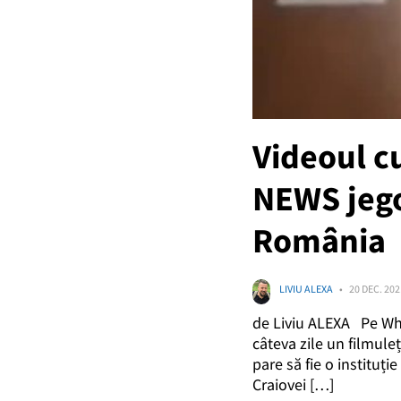
Videoul c
NEWS jego
România
LIVIU ALEXA
20 DEC. 202
de Liviu ALEXA Pe What
câteva zile un filmule
pare să fie o instituți
Craiovei […]