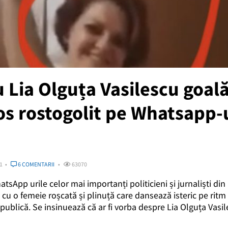
u Lia Olguța Vasilescu goal
s rostogolit pe Whatsapp-u
1
6 COMENTARII
63070
sApp urile celor mai importanți politicieni și jurnaliști di
ț cu o femeie roșcată și plinuță care dansează isteric pe rit
e publică. Se insinuează că ar fi vorba despre Lia Olguța Vasi