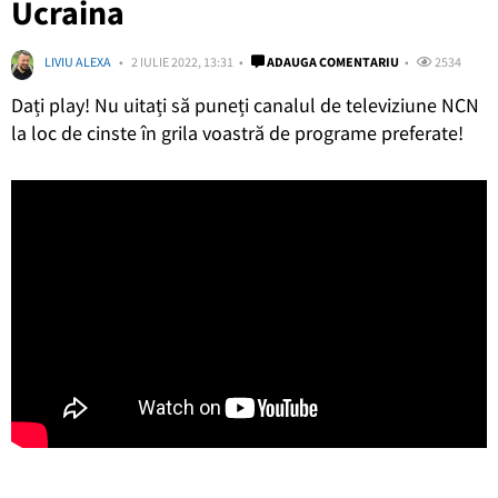
Ucraina
LIVIU ALEXA
2 IULIE 2022, 13:31
ADAUGA COMENTARIU
2534
Dați play! Nu uitați să puneți canalul de televiziune NCN
la loc de cinste în grila voastră de programe preferate!