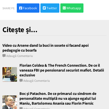
Facebook
Twitter
Whatsapp
SHARE PE:
Citește și...
Video cu Arsene dand la buci in sosete si facand apoi
pedagogie cu boarfa
Adaugă Comentariu
Florian Coldea & The French Connection. De ce il
vaneaza FBI pe pensionarul securist mafiot. Detalii
exclusive
Adaugă Comentariu
Boc și Patachon. De ce primarul cu sindrom de
personalitate multiplă nu va ajunge egalul lui
Maniu, Bartolomeu Anania sau Florin Piersic
Adaugă Comentariu