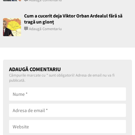
Cum a cucerit deja Viktor Orban Ardealul fără să
tragă un glonț
Adaugă Comentariu
ADAUGĂ COMENTARIU
Câmpurile marcate cu
*
sunt obligatorii! Adresa de email nu va fi
publicată.