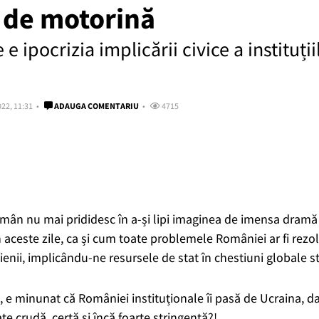
 de motorină
e ipocrizia implicării civice a instituții
22, 11:31
ADAUGA COMENTARIU
4715
Român nu mai prididesc în a-și lipi imaginea de imensa dram
n aceste zile, ca și cum toate problemele României ar fi rezol
nii, implicându-ne resursele de stat în chestiuni globale st
t, e minunat că României instituționale îi pasă de Ucraina, d
ate crudă, certă și încă foarte stringentă?!