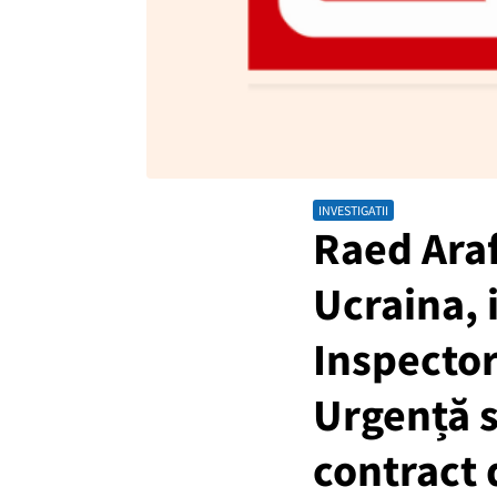
INVESTIGATII
Raed Araf
Ucraina, i
Inspector
Urgență s
contract 