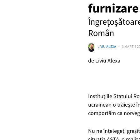
furnizare
Îngrețoșătoare 
Român
LIVIU ALEXA
3 MARTIE 20
de Liviu Alexa
Instituțiile Statului 
ucrainean o trăiește î
comportăm ca norvegie
Nu ne înțelegeți greși
situația ASTA, o realit