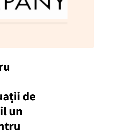
ru
ații de
il un
ntru