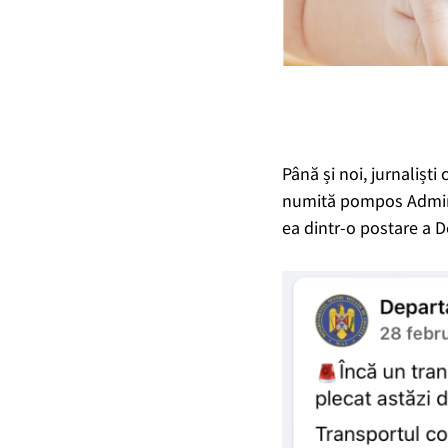
Până și noi, jurnaliști
numită pompos Adminis
ea dintr-o postare a 