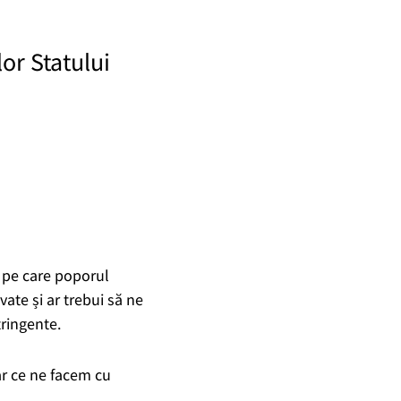
lor Statului
ă pe care poporul
vate și ar trebui să ne
ringente.
ar ce ne facem cu