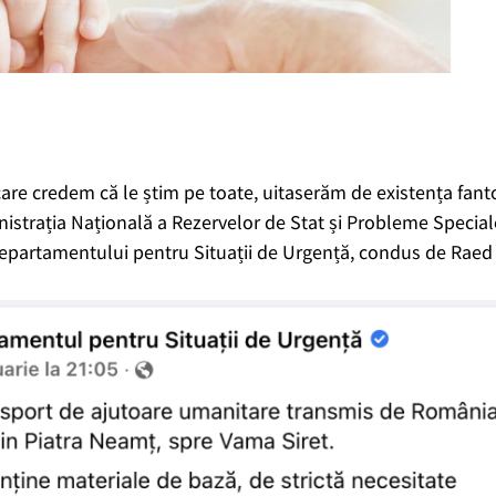
 care credem că le știm pe toate, uitaserăm de existența fanto
trația Națională a Rezervelor de Stat și Probleme Special
Departamentului pentru Situații de Urgență, condus de Raed 