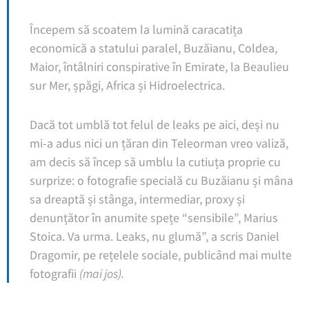
Începem să scoatem la lumină caracatița
economică a statului paralel, Buzăianu, Coldea,
Maior, întâlniri conspirative în Emirate, la Beaulieu
sur Mer, șpăgi, Africa și Hidroelectrica.
Dacă tot umblă tot felul de leaks pe aici, deși nu
mi-a adus nici un țăran din Teleorman vreo valiză,
am decis să încep să umblu la cutiuța proprie cu
surprize: o fotografie specială cu Buzăianu și mâna
sa dreaptă și stânga, intermediar, proxy și
denunțător în anumite spețe “sensibile”, Marius
Stoica. Va urma. Leaks, nu glumă”, a scris Daniel
Dragomir, pe rețelele sociale, publicând mai multe
fotografii
(mai jos).