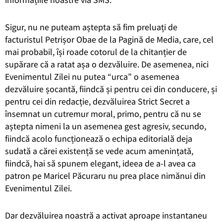
Sigur, nu ne puteam aștepta să fim preluați de
facturistul Petrișor Obae de la Pagină de Media, care, cel
mai probabil, își roade cotorul de la chitanțier de
supărare că a ratat așa o dezvăluire. De asemenea, nici
Evenimentul Zilei nu putea “urca” o asemenea
dezvăluire șocantă, fiindcă și pentru cei din conducere, și
pentru cei din redacție, dezvăluirea Strict Secret a
însemnat un cutremur moral, primo, pentru că nu se
aștepta nimeni la un asemenea gest agresiv, secundo,
fiindcă acolo funcționează o echipa editorială deja
sudată a cărei existență se vede acum amenințată,
fiindcă, hai să spunem elegant, ideea de a-l avea ca
patron pe Maricel Păcuraru nu prea place nimănui din
Evenimentul Zilei.
Dar dezvăluirea noastră a activat aproape instantaneu