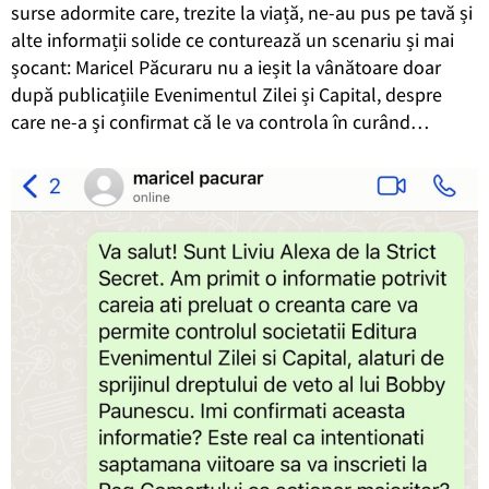
surse adormite care, trezite la viață, ne-au pus pe tavă și
alte informații solide ce conturează un scenariu și mai
șocant: Maricel Păcuraru nu a ieșit la vânătoare doar
după publicațiile Evenimentul Zilei și Capital, despre
care ne-a și confirmat că le va controla în curând…