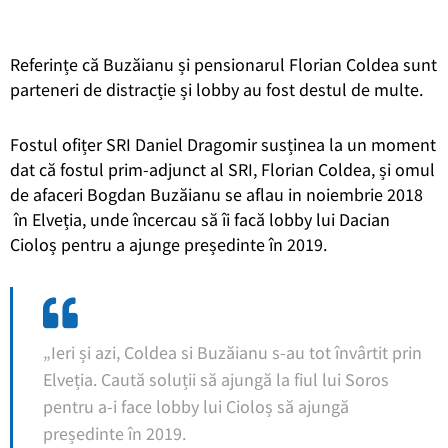
Referințe că Buzăianu și pensionarul Florian Coldea sunt
parteneri de distracție și lobby au fost destul de multe.
Fostul ofițer SRI Daniel Dragomir susținea la un moment
dat că fostul prim-adjunct al SRI, Florian Coldea, și omul
de afaceri Bogdan Buzăianu se aflau in noiembrie 2018
în Elveția, unde încercau să îi facă lobby lui Dacian
Cioloș pentru a ajunge președinte în 2019.
„Ieri și azi, Coldea si Buzăianu s-au tot învârtit prin
Elveția. Caută soluții să ajungă la fiul lui Soros
pentru a-i face lobby lui Cioloș să ajungă
președinte în 2019.