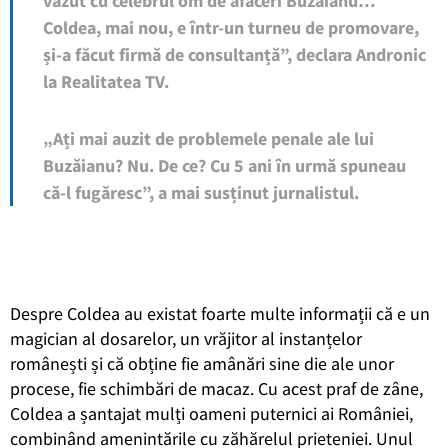
văzut cu celebrul om de afaceri Buzăianu…
Coldea, mai nou, e într-un turneu de promovare,
și-a făcut firmă de consultanță”, declara Andronic
la Realitatea TV.
„Ați mai auzit de problemele penale ale lui
Buzăianu? Nu. De ce? Cu 5 ani în urmă spuneau
că-l fugăresc”, a mai susținut jurnalistul.
Despre Coldea au existat foarte multe informații că e un
magician al dosarelor, un vrăjitor al instanțelor
românești și că obține fie amânări sine die ale unor
procese, fie schimbări de macaz. Cu acest praf de zâne,
Coldea a șantajat mulți oameni puternici ai României,
combinând amenintările cu zăhărelul prieteniei. Unul