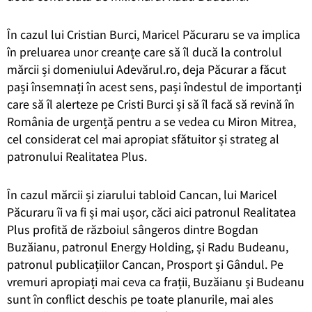
În cazul lui Cristian Burci, Maricel Păcuraru se va implica
în preluarea unor creanțe care să îl ducă la controlul
mărcii și domeniului Adevărul.ro, deja Păcurar a făcut
pași însemnați în acest sens, pași îndestul de importanți
care să îl alerteze pe Cristi Burci și să îl facă să revină în
România de urgență pentru a se vedea cu Miron Mitrea,
cel considerat cel mai apropiat sfătuitor și strateg al
patronului Realitatea Plus.
În cazul mărcii și ziarului tabloid Cancan, lui Maricel
Păcuraru îi va fi și mai ușor, căci aici patronul Realitatea
Plus profită de războiul sângeros dintre Bogdan
Buzăianu, patronul Energy Holding, și Radu Budeanu,
patronul publicațiilor Cancan, Prosport și Gândul. Pe
vremuri apropiați mai ceva ca frații, Buzăianu și Budeanu
sunt în conflict deschis pe toate planurile, mai ales