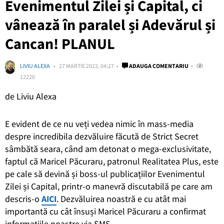
Evenimentul Zilei și Capital, ci
vânează în paralel și Adevărul și
Cancan! PLANUL
LIVIU ALEXA
27 MARTIE 2022, 04:27
ADAUGA COMENTARIU
12220
de Liviu Alexa
E evident de ce nu veți vedea nimic în mass-media
despre incredibila dezvăluire făcută de Strict Secret
sâmbătă seara, când am detonat o mega-exclusivitate,
faptul că Maricel Păcuraru, patronul Realitatea Plus, este
pe cale să devină și boss-ul publicațiilor Evenimentul
Zilei și Capital, printr-o manevră discutabilă pe care am
descris-o
AICI
. Dezvăluirea noastră e cu atât mai
importantă cu cât însuși Maricel Păcuraru a confirmat
informațiile noastre via SMS.