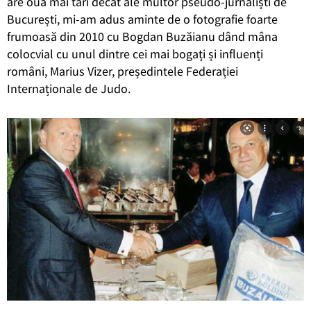
are ouă mai tari decât ale multor pseudo-jurnaliști de
București, mi-am adus aminte de o fotografie foarte
frumoasă din 2010 cu Bogdan Buzăianu dând mâna
colocvial cu unul dintre cei mai bogați și influenți
români, Marius Vizer, președintele Federației
Internaționale de Judo.