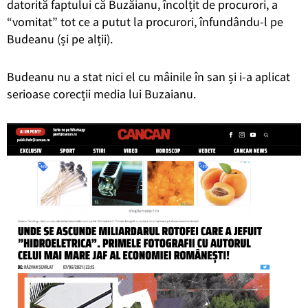
datorită faptului că Buzăianu, încolțit de procurori, a
“vomitat” tot ce a putut la procurori, înfundându-l pe
Budeanu (și pe alții).
Budeanu nu a stat nici el cu mâinile în san și i-a aplicat
serioase corecții media lui Buzaianu.