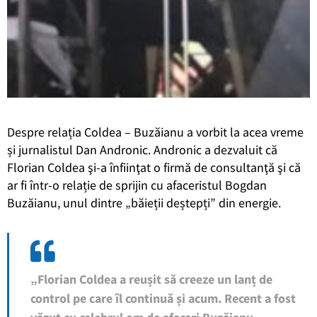
Despre relația Coldea – Buzăianu a vorbit la acea vreme
și jurnalistul Dan Andronic. Andronic a dezvaluit că
Florian Coldea şi-a înfiinţat o firmă de consultanţă şi că
ar fi într-o relație de sprijin cu afaceristul Bogdan
Buzăianu, unul dintre „băieții deștepți” din energie.
„Florian Coldea a reușit să creeze un lanț de
control pe care îl continuă și acum. Recent a fost