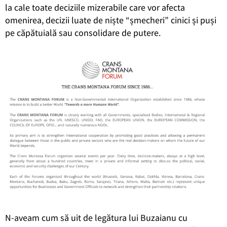
la cale toate deciziile mizerabile care vor afecta
omenirea, decizii luate de niște “șmecheri” cinici și puși
pe căpătuială sau consolidare de putere.
N-aveam cum să uit de legătura lui Buzaianu cu