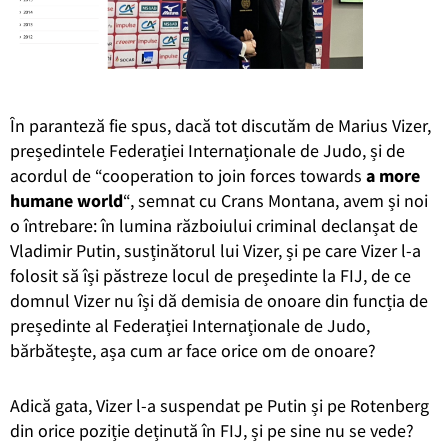
În paranteză fie spus, dacă tot discutăm de Marius Vizer,
președintele Federației Internaționale de Judo, și de
acordul de “cooperation to join forces towards
a more
humane world
“, semnat cu Crans Montana, avem și noi
o întrebare: în lumina războiului criminal declanșat de
Vladimir Putin, susținătorul lui Vizer, și pe care Vizer l-a
folosit să își păstreze locul de președinte la FIJ, de ce
domnul Vizer nu își dă demisia de onoare din funcția de
președinte al Federației Internaționale de Judo,
bărbătește, așa cum ar face orice om de onoare?
Adică gata, Vizer l-a suspendat pe Putin și pe Rotenberg
din orice poziție deținută în FIJ, și pe sine nu se vede?