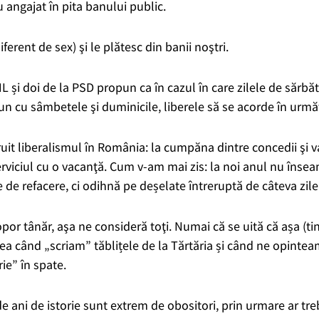
u angajat în pita banului public.
iferent de sex) şi le plătesc din banii noştri.
 și doi de la PSD propun ca în cazul în care zilele de sărbăt
n cu sâmbetele şi duminicile, liberele să se acorde în următ
uit liberalismul în România: la cumpăna dintre concedii şi v
serviciul cu o vacanţă. Cum v-am mai zis: la noi anul nu îns
 de refacere, ci odihnă pe deșelate întreruptă de câteva zil
or tânăr, aşa ne consideră toţi. Numai că se uită că așa (tine
 când „scriam” tăblițele de la Tărtăria și când ne opintea
ie” în spate.
e ani de istorie sunt extrem de obositori, prin urmare ar tr