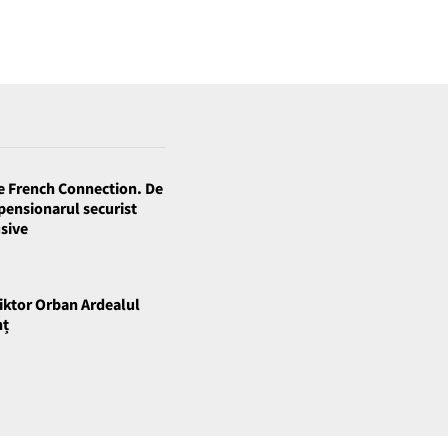
e French Connection. De
 pensionarul securist
usive
Viktor Orban Ardealul
nț