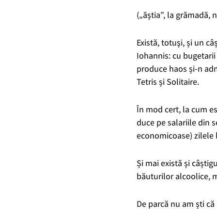
(„ăștia”, la grămadă, n
Există, totuşi, și un 
Iohannis: cu bugetarii 
produce haos și-n admi
Tetris și Solitaire.
În mod cert, la cum es
duce pe salariile din 
economicoase) zilele l
Și mai există și câști
băuturilor alcoolice, 
De parcă nu am ști c