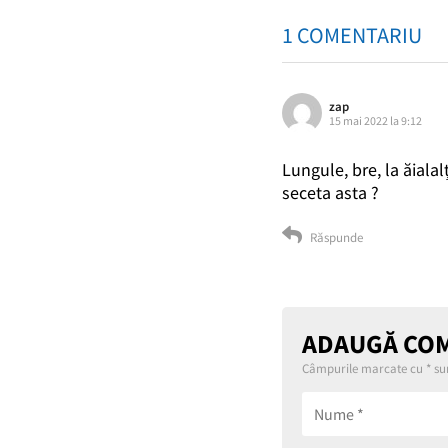
1 COMENTARIU
zap
15 mai 2022 la 9:12
Lungule, bre, la ăiala
seceta asta ?
Răspunde
ADAUGĂ CO
Câmpurile marcate cu
*
sun