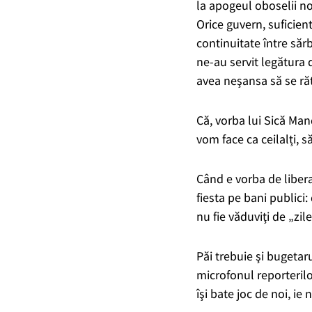
la apogeul oboselii no
Orice guvern, suficien
continuitate între sărb
ne-au servit legătura d
avea neşansa să se ră
Că, vorba lui Sică Ma
vom face ca ceilalți,
Când e vorba de liberal
fiesta pe bani publici
nu fie văduviţi de „zi
Păi trebuie şi bugetaru
microfonul reporterilo
îşi bate joc de noi, ie