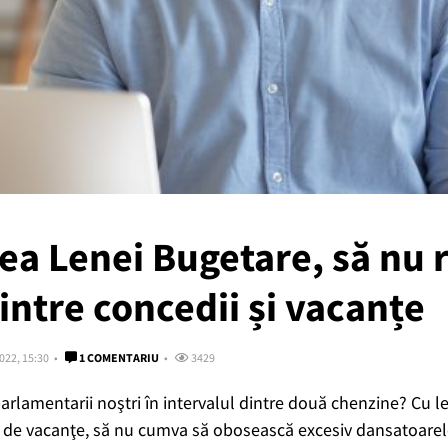
ea Lenei Bugetare, să nu 
intre concedii și vacanțe
022, 15:30
1 COMENTARIU
3429
rlamentarii noştri în intervalul dintre două chenzine? Cu l
r de vacanţe, să nu cumva să obosească excesiv dansatoarele