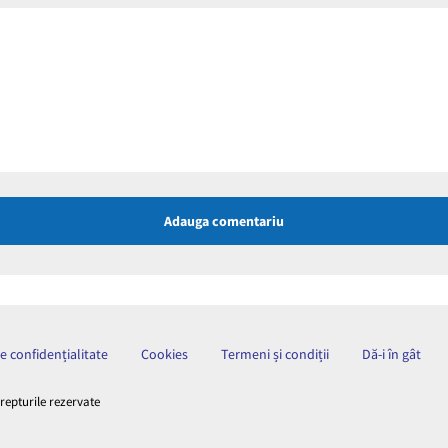
Adauga comentariu
de confidențialitate
Cookies
Termeni și condiții
Dă-i în gât
drepturile rezervate