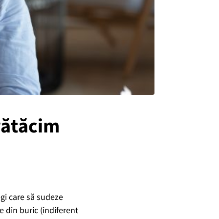
rătăcim
egi care să sudeze
 din buric (indiferent