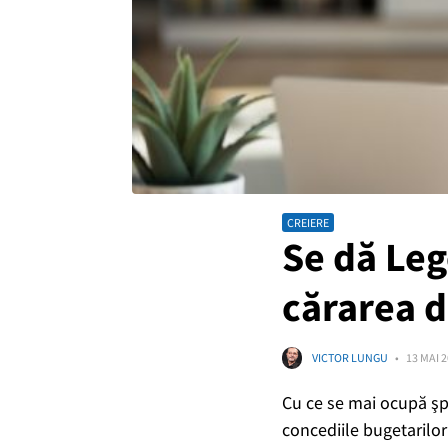
CREIERE
Se dă Leg
cărarea d
VICTOR LUNGU
13 MAI 2
Cu ce se mai ocupă şpa
concediile bugetarilo