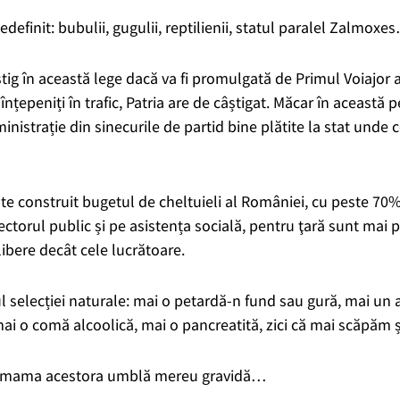
edefinit: bubulii, gugulii, reptilienii, statul paralel Zalmoxes
câștig în această lege dacă va fi promulgată de Primul Voiajor
înțepeniți în trafic, Patria are de câștigat. Măcar în această
nistrație din sinecurile de partid bine plătite la stat und
te construit bugetul de cheltuieli al României, cu peste 70%
sectorul public și pe asistența socială, pentru ţară sunt mai
ibere decât cele lucrătoare.
gul selecției naturale: mai o petardă-n fund sau gură, mai un
mai o comă alcoolică, mai o pancreatită, zici că mai scăpăm 
ă mama acestora umblă mereu gravidă…