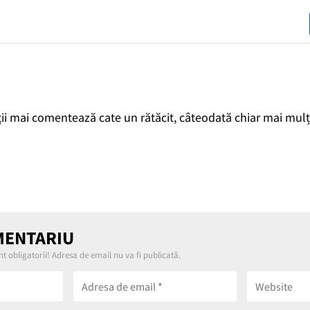
lții mai comentează cate un rătăcit, câteodată chiar mai mulți
MENTARIU
t obligatorii! Adresa de email nu va fi publicată.