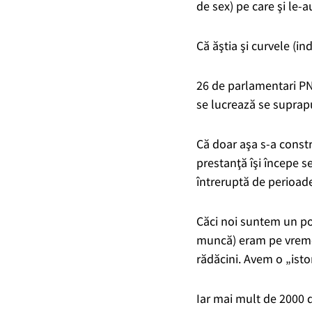
de sex) pe care şi le-a
Că ăştia şi curvele (ind
26 de parlamentari PNL
se lucrează se suprapu
Că doar aşa s-a constr
prestanţă îşi începe 
întreruptă de perioade
Căci noi suntem un pop
muncă) eram pe vremea
rădăcini. Avem o „istor
Iar mai mult de 2000 d