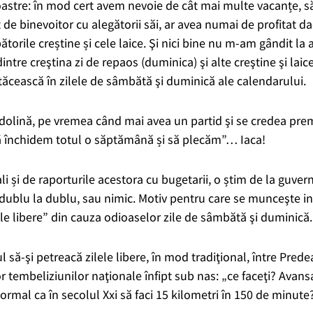
astre: în mod cert avem nevoie de cât mai multe vacanțe, săr
t de binevoitor cu alegătorii săi, ar avea numai de profitat 
ătorile creștine și cele laice. Şi nici bine nu m-am gândit la as
intre creştina zi de repaos (duminica) şi alte creştine şi laic
tăcească în zilele de sâmbătă şi duminică ale calendarului.
ndolină, pe vremea când mai avea un partid şi se credea prem
 să închidem totul o săptămână și să plecăm”… Iaca!
i și de raporturile acestora cu bugetarii, o știm de la guvern
: dublu la dublu, sau nimic. Motiv pentru care se munceşte 
lele libere” din cauza odioaselor zile de sâmbătă şi duminică.
l să-şi petreacă zilele libere, în mod tradiţional, între Prede
r tembeliziunilor naţionale înfipt sub nas: „ce faceţi? Avansa
 normal ca în secolul Xxi să faci 15 kilometri în 150 de minute