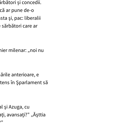
bători și concedii.
dacă ar pune de-o
ta şi, pac: liberalii
e sărbători care ar
ier milenar: „noi nu
ările anterioare, e
intens în Şparlament să
al şi Azuga, cu
ţi, avansaţi?” „Ăşttia
?”