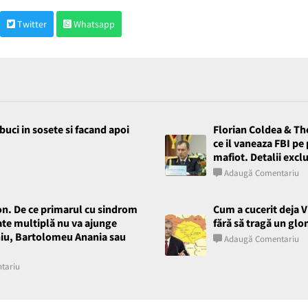
Twitter
Whatsapp
buci in sosete si facand apoi
Florian Coldea & Th
ce il vaneaza FBI pe
mafiot. Detalii excl
Adaugă Comentariu
on. De ce primarul cu sindrom
Cum a cucerit deja 
ate multiplă nu va ajunge
fără să tragă un glo
niu, Bartolomeu Anania sau
Adaugă Comentariu
tariu