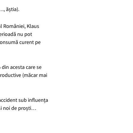
…, ăștia).
 al României, Klaus
 perioadă nu pot
e consumă curent pe
 din acesta care se
 productive (măcar mai
 accident sub influența
și noi de proști…