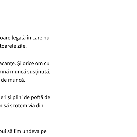
oare legală în care nu
oarele zile.
acanţe. Şi orice om cu
eamnă muncă susținută,
e de muncă.
ri şi plini de poftă de
m să scotem via din
ebui să fim undeva pe