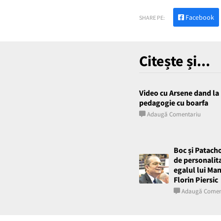
Facebook
SHARE PE:
Citește și...
Video cu Arsene dand la 
pedagogie cu boarfa
Adaugă Comentariu
Boc și Patach
de personalit
egalul lui Ma
Florin Piersic
Adaugă Comen