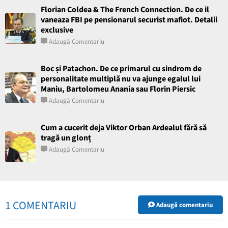
Florian Coldea & The French Connection. De ce il
vaneaza FBI pe pensionarul securist mafiot. Detalii
exclusive
Adaugă Comentariu
Boc și Patachon. De ce primarul cu sindrom de
personalitate multiplă nu va ajunge egalul lui
Maniu, Bartolomeu Anania sau Florin Piersic
Adaugă Comentariu
Cum a cucerit deja Viktor Orban Ardealul fără să
tragă un glonț
Adaugă Comentariu
1 COMENTARIU
Adaugă comentariu