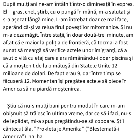
După mulți ani ne-am întâlnit într-o dimineață în expres.
El – gras, chel, știrb, cu o pungă în mână, m-a salutat și
s-a așezat lângă mine. L-am întrebat doar ce mai face,
sperând că-și va relua firul poveștilor mitomanice. Și nu
m-a dezamăgit. Între stații, în doar două-trei minute, am
aflat că e maior la poliția de frontieră, că tocmai a fost
sunat să meargă să verifice actele unor imigranți, că a
avut o vilă cu etaj care a ars rămânându-i doar piscina și
că a moștenit de la o mătușă din Statele Unite 12
milioane de dolari. De fapt erau 9, dar între timp se
făcuseră 12. Momentan își pregătea actele să plece în
America să nu piardă moștenirea.
– Știu că nu-s mulți bani pentru modul în care m-am
obișnuit să trăiesc în ultima vreme, dar ce să-i faci, nu-s
de lepădat, mi-a spus pregătindu-se să coboare. Știi
cântecul ăla, ”Prokleta je Amerika” (”Blestemată-i
America”), ha, ha.