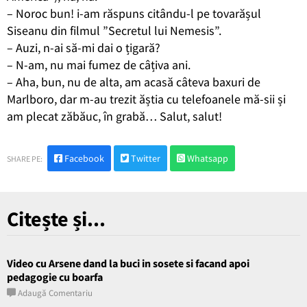
– Noroc bun! i-am răspuns citându-l pe tovarășul
Siseanu din filmul ”Secretul lui Nemesis”.
– Auzi, n-ai să-mi dai o țigară?
– N-am, nu mai fumez de câțiva ani.
– Aha, bun, nu de alta, am acasă câteva baxuri de
Marlboro, dar m-au trezit ăștia cu telefoanele mă-sii și
am plecat zăbăuc, în grabă… Salut, salut!
Facebook
Twitter
Whatsapp
SHARE PE:
Citește și...
Video cu Arsene dand la buci in sosete si facand apoi
pedagogie cu boarfa
Adaugă Comentariu