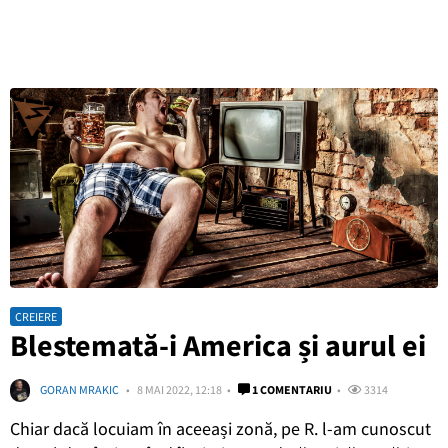
CREIERE
Blestemată-i America și aurul ei
GORAN MRAKIC
8 MAI 2022, 12:18
1 COMENTARIU
3314
Chiar dacă locuiam în aceeași zonă, pe R. l-am cunoscut