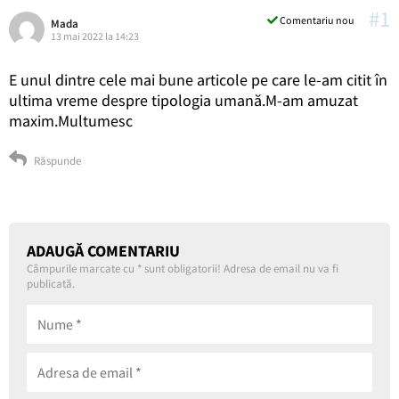
#1
Comentariu nou
Mada
13 mai 2022 la 14:23
E unul dintre cele mai bune articole pe care le-am citit în
ultima vreme despre tipologia umană.M-am amuzat
maxim.Multumesc
Răspunde
ADAUGĂ COMENTARIU
Câmpurile marcate cu
*
sunt obligatorii! Adresa de email nu va fi
publicată.