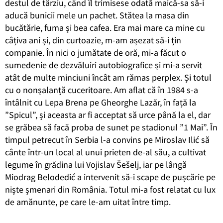
destul de târziu, când îl trimisese odată maică-sa să-i
aducă bunicii mele un pachet. Stătea la masa din
bucătărie, fuma și bea cafea. Era mai mare ca mine cu
câțiva ani și, din curtoazie, m-am așezat să-i țin
companie. În nici o jumătate de oră, mi-a făcut o
sumedenie de dezvăluiri autobiografice și mi-a servit
atât de multe minciuni încât am rămas perplex. Și totul
cu o nonșalanță cuceritoare. Am aflat că în 1984 s-a
întâlnit cu Lepa Brena pe Gheorghe Lazăr, în față la
”Spicul”, și aceasta ar fi acceptat să urce până la el, dar
se grăbea să facă proba de sunet pe stadionul ”1 Mai”. În
timpul petrecut în Serbia l-a convins pe Miroslav Ilić să
cânte într-un local al unui prieten de-al său, a cultivat
legume în grădina lui Vojislav Šešelj, iar pe lângă
Miodrag Belodedić a intervenit să-i scape de pușcărie pe
niște șmenari din România. Totul mi-a fost relatat cu lux
de amănunte, pe care le-am uitat între timp.