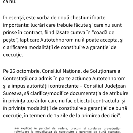
ca nu!
În esență, este vorba de două chestiuni foarte
importante: lucrări care trebuie făcute și care nu sunt
prinse în contract, fiind lăsate cumva în ”coadă de
pește”, fapt care Autotehnorom nu îl poate accepta, și
clarificarea modalității de constituire a garanției de
execuție.
Pe 26 octombrie, Consiliul Național de Soluționare a
Contestațiilor a admis în parte acțiunea Autotehnorom
și a impus autorității contractante – Consiliul Județean
Suceava, să clarifice/modifice documentația de atribuire
în privința lucrărilor care nu fac obiectul contractului și
în privința modalității de constituire a garanției de bună
execuție, în termen de 15 zile de la primirea deciziei”.