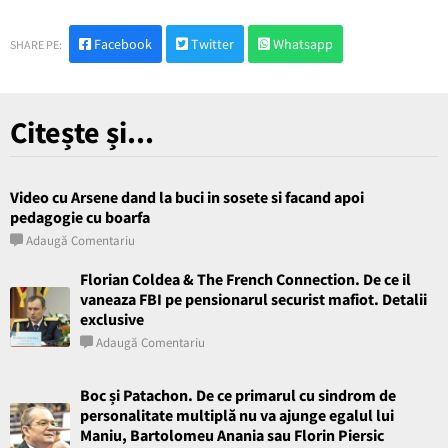
Facebook
Twitter
Whatsapp
SHARE PE:
Citește și...
Video cu Arsene dand la buci in sosete si facand apoi
pedagogie cu boarfa
Adaugă Comentariu
Florian Coldea & The French Connection. De ce il
vaneaza FBI pe pensionarul securist mafiot. Detalii
exclusive
Adaugă Comentariu
Boc și Patachon. De ce primarul cu sindrom de
personalitate multiplă nu va ajunge egalul lui
Maniu, Bartolomeu Anania sau Florin Piersic