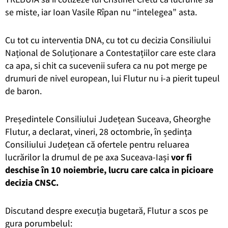
se miste, iar Ioan Vasile Rîpan nu “intelegea” asta.
Cu tot cu interventia DNA, cu tot cu decizia Consiliului
Național de Soluționare a Contestațiilor care este clara
ca apa, si chit ca sucevenii sufera ca nu pot merge pe
drumuri de nivel european, lui Flutur nu i-a pierit tupeul
de baron.
Președintele Consiliului Județean Suceava, Gheorghe
Flutur, a declarat, vineri, 28 octombrie, în ședința
Consiliului Județean că ofertele pentru reluarea
lucrărilor la drumul de pe axa Suceava-Iași
vor fi
deschise în 10 noiembrie, lucru care calca in picioare
decizia CNSC.
Discutand despre execuția bugetară, Flutur a scos pe
gura porumbelul: