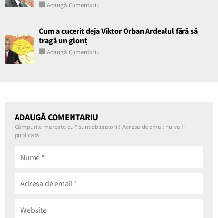
Adaugă Comentariu
Cum a cucerit deja Viktor Orban Ardealul fără să
tragă un glonț
Adaugă Comentariu
ADAUGĂ COMENTARIU
Câmpurile marcate cu
*
sunt obligatorii! Adresa de email nu va fi
publicată.