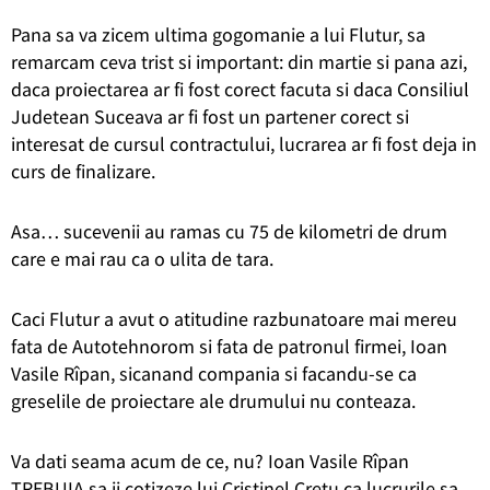
Pana sa va zicem ultima gogomanie a lui Flutur, sa
remarcam ceva trist si important: din martie si pana azi,
daca proiectarea ar fi fost corect facuta si daca Consiliul
Judetean Suceava ar fi fost un partener corect si
interesat de cursul contractului, lucrarea ar fi fost deja in
curs de finalizare.
Asa… sucevenii au ramas cu 75 de kilometri de drum
care e mai rau ca o ulita de tara.
Caci Flutur a avut o atitudine razbunatoare mai mereu
fata de Autotehnorom si fata de patronul firmei, Ioan
Vasile Rîpan, sicanand compania si facandu-se ca
greselile de proiectare ale drumului nu conteaza.
Va dati seama acum de ce, nu? Ioan Vasile Rîpan
TREBUIA sa ii cotizeze lui Cristinel Cretu ca lucrurile sa