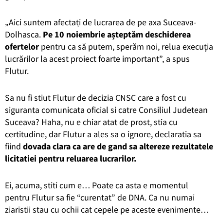
„Aici suntem afectați de lucrarea de pe axa Suceava-
Dolhasca.
Pe 10 noiembrie așteptăm deschiderea
ofertelor
pentru ca să putem, sperăm noi, relua execuția
lucrărilor la acest proiect foarte important”, a spus
Flutur.
Sa nu fi stiut Flutur de decizia CNSC care a fost cu
siguranta comunicata oficial si catre Consiliul Judetean
Suceava? Haha, nu e chiar atat de prost, stia cu
certitudine, dar Flutur a ales sa o ignore, declaratia sa
fiind
dovada clara ca are de gand sa altereze rezultatele
licitatiei pentru reluarea lucrarilor.
Ei, acuma, stiti cum e… Poate ca asta e momentul
pentru Flutur sa fie “curentat” de DNA. Ca nu numai
ziaristii stau cu ochii cat cepele pe aceste evenimente…