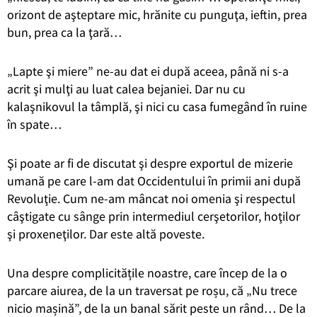
orizont de aşteptare mic, hrănite cu punguţa, ieftin, prea
bun, prea ca la ţară…
„Lapte şi miere” ne-au dat ei după aceea, până ni s-a
acrit şi mulţi au luat calea bejaniei. Dar nu cu
kalaşnikovul la tâmplă, şi nici cu casa fumegând în ruine
în spate…
Şi poate ar fi de discutat şi despre exportul de mizerie
umană pe care l-am dat Occidentului în primii ani după
Revoluţie. Cum ne-am mâncat noi omenia şi respectul
câştigate cu sânge prin intermediul cerşetorilor, hoţilor
şi proxeneţilor. Dar este altă poveste.
Una despre complicitățile noastre, care încep de la o
parcare aiurea, de la un traversat pe roșu, că „Nu trece
nicio mașină”, de la un banal sărit peste un rând… De la