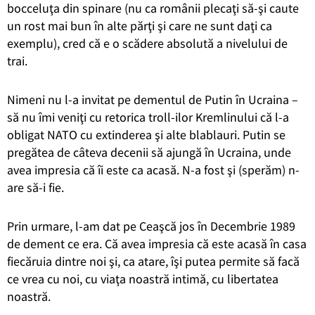
bocceluţa din spinare (nu ca românii plecaţi să-şi caute
un rost mai bun în alte părţi şi care ne sunt daţi ca
exemplu), cred că e o scădere absolută a nivelului de
trai.
Nimeni nu l-a invitat pe dementul de Putin în Ucraina –
să nu îmi veniţi cu retorica troll-ilor Kremlinului că l-a
obligat NATO cu extinderea şi alte blablauri. Putin se
pregătea de câteva decenii să ajungă în Ucraina, unde
avea impresia că îi este ca acasă. N-a fost şi (sperăm) n-
are să-i fie.
Prin urmare, l-am dat pe Ceaşcă jos în Decembrie 1989
de dement ce era. Că avea impresia că este acasă în casa
fiecăruia dintre noi şi, ca atare, îşi putea permite să facă
ce vrea cu noi, cu viaţa noastră intimă, cu libertatea
noastră.