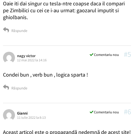
Oaie iti dai singur cu tesla-ntre coapse daca il compari
pe Zimbilici cu cei ce i-au urmat: gaozarul imputit si
ghiolbanis.
Răspunde
#5
Comentariu nou
nagy victor
12 mai 2022 la 14:16
Condei bun , verb bun , logica sparta !
Răspunde
#6
Comentariu nou
Gianni
11 iulie 2022 la 8:13
Aceast articol este o propagandă nedemnă de acest site!