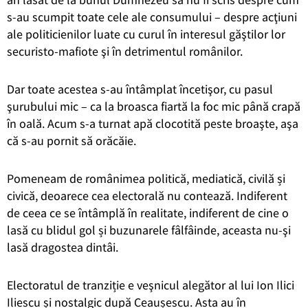
s-au scumpit toate cele ale consumului – despre acţiuni
ale politicienilor luate cu curul în interesul găştilor lor
securisto-mafiote şi în detrimentul românilor.
Dar toate acestea s-au întâmplat încetişor, cu pasul
şurubului mic – ca la broasca fiartă la foc mic până crapă
în oală. Acum s-a turnat apă clocotită peste broaşte, aşa
că s-au pornit să orăcăie.
Pomeneam de românimea politică, mediatică, civilă și
civică, deoarece cea electorală nu contează. Indiferent
de ceea ce se întâmplă în realitate, indiferent de cine o
lasă cu blidul gol și buzunarele fâlfâinde, aceasta nu-şi
lasă dragostea dintâi.
Electoratul de tranziție e veşnicul alegător al lui Ion Ilici
Iliescu și nostalgic după Ceaușescu. Asta au în