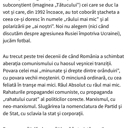
subconştient (imaginea „Tătucului”) cei care se duc la
vot și care, din 1992 încoace, au tot coborât ștacheta a
ceea ce-și doresc în numele „răului mai mic” și al
polarizării pe „ai noștri”. Noi nu alegem (nici când
discutăm despre agresiunea Rusiei împotriva Ucrainei),
jucăm fotbal.
Au trecut peste trei decenii de când România a schimbat
aberația comunismului cu haosul veşnicei tranziții.
Povara celei mai „minunate şi drepte dintre orânduiri”,
cu povara vechii moşteniri. O minciună ordinară, cu cea
feliată în tranşe mai mici. Răul Absolut cu răul mai mic.
Rahaturile propagandei comuniste, cu propaganda
„rahatului curat” al politicilor corecte. Marxismul, cu
neo-marxismul. Slugărirea la nomenclatura de Partid şi
de Stat, cu sclavia la stat şi corporaţii.