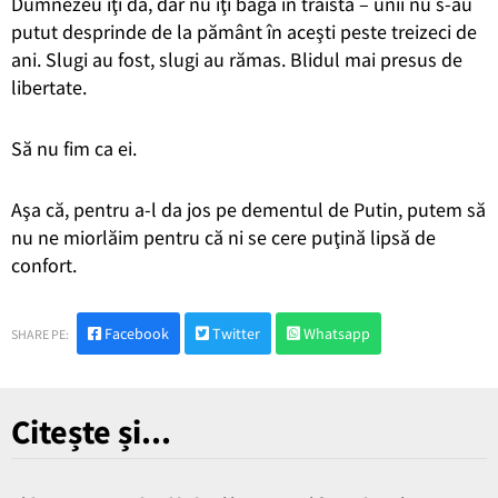
Dumnezeu îţi dă, dar nu îţi bagă în traistă – unii nu s-au
putut desprinde de la pământ în aceşti peste treizeci de
ani. Slugi au fost, slugi au rămas. Blidul mai presus de
libertate.
Să nu fim ca ei.
Aşa că, pentru a-l da jos pe dementul de Putin, putem să
nu ne miorlăim pentru că ni se cere puţină lipsă de
confort.
Facebook
Twitter
Whatsapp
SHARE PE:
Citește și...