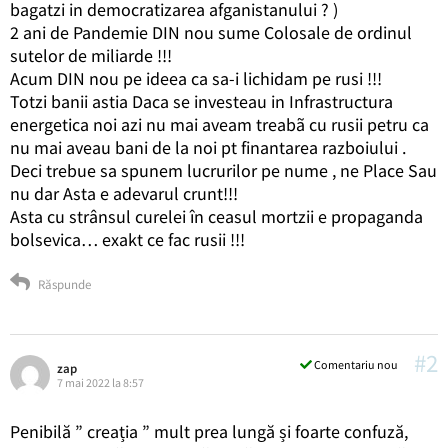
bagatzi in democratizarea afganistanului ? )
2 ani de Pandemie DIN nou sume Colosale de ordinul
sutelor de miliarde !!!
Acum DIN nou pe ideea ca sa-i lichidam pe rusi !!!
Totzi banii astia Daca se investeau in Infrastructura
energetica noi azi nu mai aveam treabã cu rusii petru ca
nu mai aveau bani de la noi pt finantarea razboiului .
Deci trebue sa spunem lucrurilor pe nume , ne Place Sau
nu dar Asta e adevarul crunt!!!
Asta cu strânsul curelei în ceasul mortzii e propaganda
bolsevica… exakt ce fac rusii !!!
Răspunde
#2
Comentariu nou
zap
7 mai 2022 la 8:57
Penibilă ” creația ” mult prea lungă și foarte confuză,