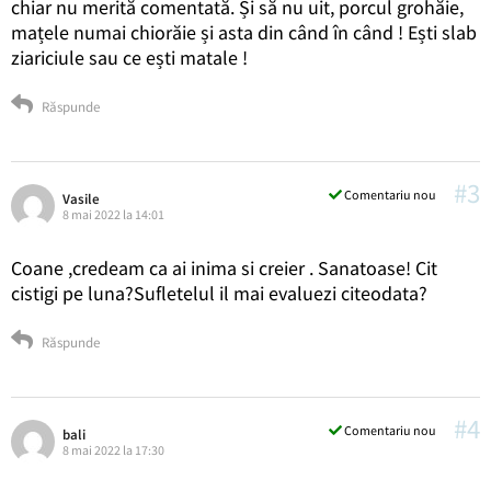
chiar nu merită comentată. Și să nu uit, porcul grohăie,
mațele numai chiorăie și asta din când în când ! Ești slab
ziariciule sau ce ești matale !
Răspunde
#3
Comentariu nou
Vasile
8 mai 2022 la 14:01
Coane ,credeam ca ai inima si creier . Sanatoase! Cit
cistigi pe luna?Sufletelul il mai evaluezi citeodata?
Răspunde
#4
Comentariu nou
bali
8 mai 2022 la 17:30