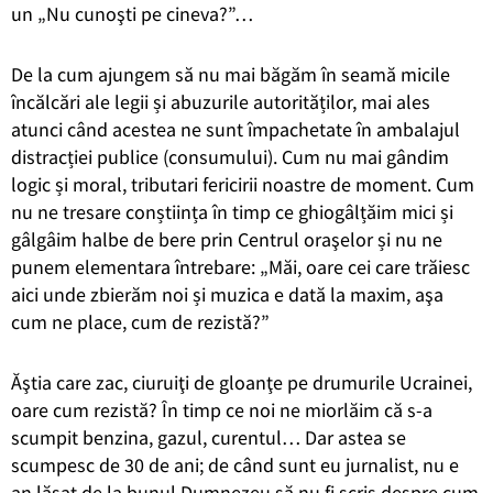
un „Nu cunoşti pe cineva?”…
De la cum ajungem să nu mai băgăm în seamă micile
încălcări ale legii și abuzurile autorităților, mai ales
atunci când acestea ne sunt împachetate în ambalajul
distracției publice (consumului). Cum nu mai gândim
logic și moral, tributari fericirii noastre de moment. Cum
nu ne tresare conștiința în timp ce ghiogâlțăim mici și
gâlgâim halbe de bere prin Centrul oraşelor și nu ne
punem elementara întrebare: „Măi, oare cei care trăiesc
aici unde zbierăm noi și muzica e dată la maxim, aşa
cum ne place, cum de rezistă?”
Ăştia care zac, ciuruiţi de gloanţe pe drumurile Ucrainei,
oare cum rezistă? În timp ce noi ne miorlăim că s-a
scumpit benzina, gazul, curentul… Dar astea se
scumpesc de 30 de ani; de când sunt eu jurnalist, nu e
an lăsat de la bunul Dumnezeu să nu fi scris despre cum