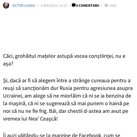
VICTOR LUNGU
6 MAI 2022, 14:15
6 COMENTARII
2505
Căci, grohăitul mațelor astupă vocea conștiinței, nu e
așa?
Şi, dacă ar fi să alegem între a strânge cureaua pentru a
reuşi să sancţionăm dur Rusia pentru agresiunea asupra
Ucrainei, am alege să ne miorlăim că ni se ia benzina de
la maşină, că ni se sugerează să mai punem o haină pe
noi să nu ne fie frig. Băi, dar chestii d-astea am avut pe
vremea lui Nea’ Ceaşcă!
Îi auzi văitându-se la margine de Facebook, cum se