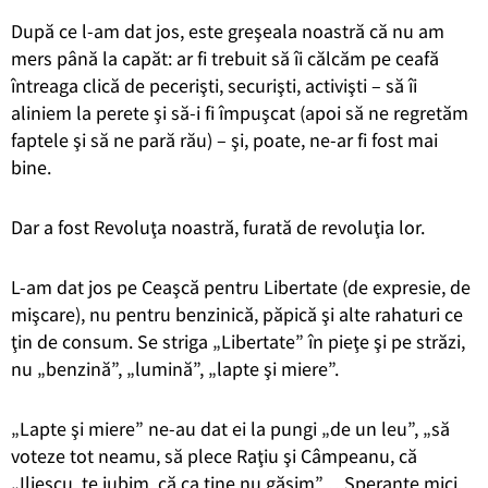
După ce l-am dat jos, este greşeala noastră că nu am
mers până la capăt: ar fi trebuit să îi călcăm pe ceafă
întreaga clică de pecerişti, securişti, activişti – să îi
aliniem la perete şi să-i fi împuşcat (apoi să ne regretăm
faptele şi să ne pară rău) – şi, poate, ne-ar fi fost mai
bine.
Dar a fost Revoluţa noastră, furată de revoluţia lor.
L-am dat jos pe Ceaşcă pentru Libertate (de expresie, de
mişcare), nu pentru benzinică, păpică şi alte rahaturi ce
ţin de consum. Se striga „Libertate” în pieţe şi pe străzi,
nu „benzină”, „lumină”, „lapte şi miere”.
„Lapte şi miere” ne-au dat ei la pungi „de un leu”, „să
voteze tot neamu, să plece Raţiu şi Câmpeanu, că
„Iliescu, te iubim, că ca tine nu găsim”… Speranţe mici,