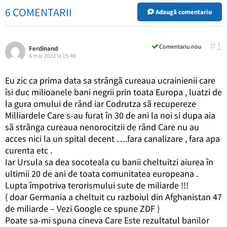
6 COMENTARII
Adaugă comentariu
#1
Comentariu nou
Ferdinand
6 mai 2022 la 15:46
Eu zic ca prima data sa strângã cureaua ucrainienii care
îsi duc milioanele bani negrii prin toata Europa , luatzi de
la gura omului de rând iar Codrutza sã recupereze
Milliardele Care s-au furat în 30 de ani la noi si dupa aia
sã strânga cureaua nenorocitzii de rând Care nu au
acces nici la un spital decent ….fara canalizare , fara apa
curenta etc .
Iar Ursula sa dea socoteala cu banii cheltuitzi aiurea în
ultimii 20 de ani de toata comunitatea europeana .
Lupta împotriva terorismului sute de miliarde !!!
( doar Germania a cheltuit cu razboiul din Afghanistan 47
de miliarde – Vezi Google ce spune ZDF )
Poate sa-mi spuna cineva Care Este rezultatul banilor