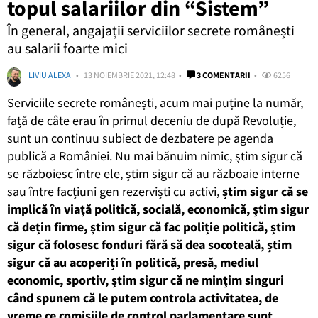
topul salariilor din “Sistem”
În general, angajații serviciilor secrete românești
au salarii foarte mici
LIVIU ALEXA
13 NOIEMBRIE 2021, 12:48
3 COMENTARII
6256
Serviciile secrete românești, acum mai puține la număr,
față de câte erau în primul deceniu de după Revoluție,
sunt un continuu subiect de dezbatere pe agenda
publică a României. Nu mai bănuim nimic, știm sigur că
se războiesc între ele, știm sigur că au războaie interne
sau între facțiuni gen rezerviști cu activi,
știm sigur că se
implică în viață politică, socială, economică, știm sigur
că dețin firme, știm sigur că fac poliție politică, știm
sigur că folosesc fonduri fără să dea socoteală, știm
sigur că au acoperiți în politică, presă, mediul
economic, sportiv, știm sigur că ne mințim singuri
când spunem că le putem controla activitatea, de
vreme ce comisiile de control parlamentare sunt