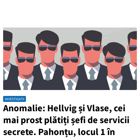
INVESTIGATII
Anomalie: Hellvig și Vlase, cei
mai prost plătiți șefi de servicii
secrete. Pahonțu, locul 1 în