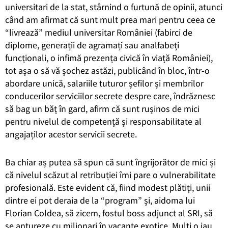
universitari de la stat, stârnind o furtună de opinii, atunci
când am afirmat că sunt mult prea mari pentru ceea ce
“livrează” mediul universitar României (fabirci de
diplome, generații de agramați sau analfabeți
funcționali, o infimă prezența civică în viață României),
tot așa o să vă șochez astăzi, publicând în bloc, într-o
abordare unică, salariile tuturor șefilor și membrilor
conducerilor serviciilor secrete despre care, îndrăznesc
să bag un băț în gard, afirm că sunt rușinos de mici
pentru nivelul de competență și responsabilitate al
angajaților acestor servicii secrete.
Ba chiar aș putea să spun că sunt îngrijorător de mici și
că nivelul scăzut al retribuției îmi pare o vulnerabilitate
profesională. Este evident că, fiind modest plătiți, unii
dintre ei pot deraia de la “program” și, aidoma lui
Florian Coldea, să zicem, fostul boss adjunct al SRI, să
se antureze cu milionari în vacanțe exotice. Mulți o iau