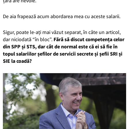
țara are nevoie.
De aia frapează acum abordarea mea cu aceste salarii.
Sigur, poate le-ați mai văzut separat, în câte un articol,
dar niciodată “în bloc”.
Fără să discut competența celor
din SPP și STS, dar cât de normal este că ei să fie în
topul salariilor șefilor de servicii secrete și șefii SRI și
SIE la coadă?