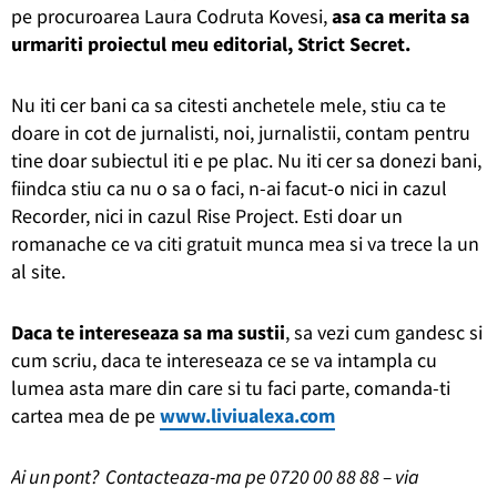
pe procuroarea Laura Codruta Kovesi,
asa ca merita sa
urmariti proiectul meu editorial, Strict Secret.
Nu iti cer bani ca sa citesti anchetele mele, stiu ca te
doare in cot de jurnalisti, noi, jurnalistii, contam pentru
tine doar subiectul iti e pe plac. Nu iti cer sa donezi bani,
fiindca stiu ca nu o sa o faci, n-ai facut-o nici in cazul
Recorder, nici in cazul Rise Project. Esti doar un
romanache ce va citi gratuit munca mea si va trece la un
al site.
Daca te intereseaza sa ma sustii
, sa vezi cum gandesc si
cum scriu, daca te intereseaza ce se va intampla cu
lumea asta mare din care si tu faci parte, comanda-ti
cartea mea de pe
www.liviualexa.com
Ai un pont? Contacteaza-ma pe 0720 00 88 88 – via