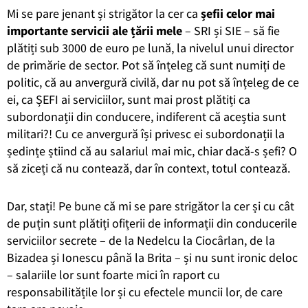
Mi se pare jenant și strigător la cer ca
șefii celor mai
importante servicii ale țării mele
– SRI și SIE – să fie
plătiți sub 3000 de euro pe lună, la nivelul unui director
de primărie de sector. Pot să înțeleg că sunt numiți de
politic, că au anvergură civilă, dar nu pot să înțeleg de ce
ei, ca ȘEFI ai serviciilor, sunt mai prost plătiți ca
subordonații din conducere, indiferent că aceștia sunt
militari?! Cu ce anvergură își privesc ei subordonații la
ședințe știind că au salariul mai mic, chiar dacă-s șefi? O
să ziceți că nu contează, dar în context, totul contează.
Dar, stați! Pe bune că mi se pare strigător la cer și cu cât
de puțin sunt plătiți ofițerii de informații din conducerile
serviciilor secrete – de la Nedelcu la Ciocârlan, de la
Bizadea și Ionescu până la Brita – și nu sunt ironic deloc
– salariile lor sunt foarte mici în raport cu
responsabilitățile lor și cu efectele muncii lor, de care