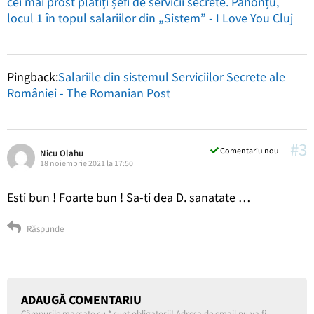
cei mai prost plătiți șefi de servicii secrete. Pahonțu,
locul 1 în topul salariilor din „Sistem” - I Love You Cluj
Pingback:
Salariile din sistemul Serviciilor Secrete ale
României - The Romanian Post
#3
Comentariu nou
Nicu Olahu
18 noiembrie 2021 la 17:50
Esti bun ! Foarte bun ! Sa-ti dea D. sanatate …
Răspunde
ADAUGĂ COMENTARIU
Câmpurile marcate cu
*
sunt obligatorii! Adresa de email nu va fi