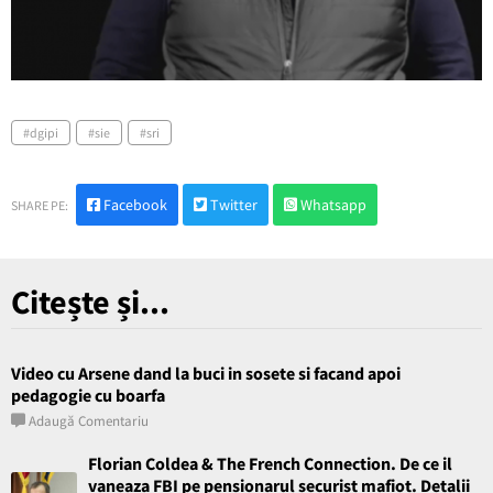
dgipi
sie
sri
Facebook
Twitter
Whatsapp
SHARE PE:
Citește și...
Video cu Arsene dand la buci in sosete si facand apoi
pedagogie cu boarfa
Adaugă Comentariu
Florian Coldea & The French Connection. De ce il
vaneaza FBI pe pensionarul securist mafiot. Detalii