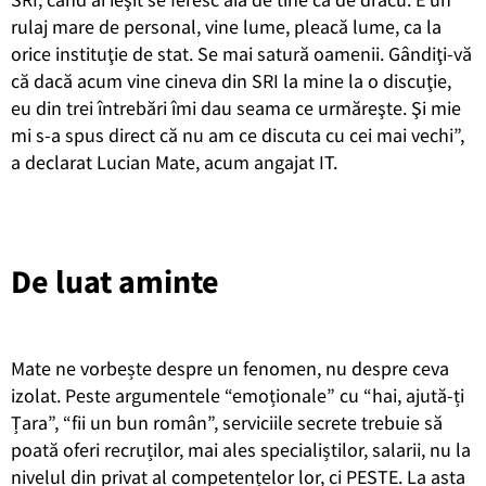
rulaj mare de personal, vine lume, pleacă lume, ca la
orice instituţie de stat. Se mai satură oamenii. Gândiţi-vă
că dacă acum vine cineva din SRI la mine la o discuţie,
eu din trei întrebări îmi dau seama ce urmăreşte. Şi mie
mi s-a spus direct că nu am ce discuta cu cei mai vechi”,
a declarat Lucian Mate, acum angajat IT.
De luat aminte
Mate ne vorbește despre un fenomen, nu despre ceva
izolat. Peste argumentele “emoționale” cu “hai, ajută-ți
Țara”, “fii un bun român”, serviciile secrete trebuie să
poată oferi recruților, mai ales specialiștilor, salarii, nu la
nivelul din privat al competențelor lor, ci PESTE. La asta