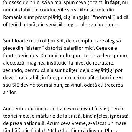
folosesc de prilej să va mai spun ceva șocant:
în fapt
, nu
numai stabii din conducerile serviciilor secrete din
România sunt prost plătiți, ci și angajații “normali”, adică
ofițerii din țară, din serviciile regionale sau județene.
Sunt foarte mulți ofițeri SRI, de exemplu, care aleg să
plece din “sistem” datorită salariilor mici. Ceea ce e
foarte periculos. Din mai multe puncte de vedere: primo,
afectează imaginea instituției la nivel de recrutare,
secundo, pentru că aia sunt ofițeri deja pregătiți și pot
deveni racolabili, în fine, pentru că un ofițer bun în SRI
sau SIE devine tot mai bun, ca vinul, odată cu trecerea
anilor.
Am pentru dumneavoastră ceva relevant în susținerea
teoriei mele, o mărturie de la sursă, bineînțeles, ignorată
de presa națională. Acum ceva vreme, s-a iscat un mare
tămbălău în filiala USR la Cluj, fiindcă dinspre Plus a