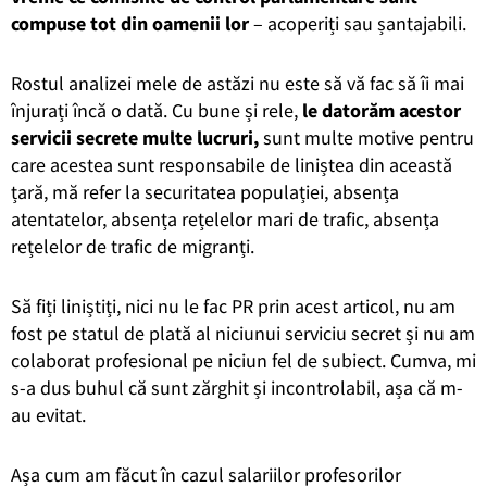
compuse tot din oamenii lor
– acoperiți sau șantajabili.
Rostul analizei mele de astăzi nu este să vă fac să îi mai
înjurați încă o dată. Cu bune și rele,
le datorăm acestor
servicii secrete multe lucruri,
sunt multe motive pentru
care acestea sunt responsabile de liniștea din această
țară, mă refer la securitatea populației, absența
atentatelor, absența rețelelor mari de trafic, absența
rețelelor de trafic de migranți.
Să fiți liniștiți, nici nu le fac PR prin acest articol, nu am
fost pe statul de plată al niciunui serviciu secret și nu am
colaborat profesional pe niciun fel de subiect. Cumva, mi
s-a dus buhul că sunt zărghit și incontrolabil, așa că m-
au evitat.
Așa cum am făcut în cazul salariilor profesorilor