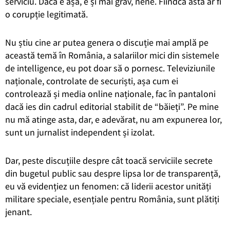
serviciu. Dacă e așa, e și mai grav, nene. Fiindcă asta ar fi
o corupție legitimată.
Nu știu cine ar putea genera o discuție mai amplă pe
această temă în România, a salariilor mici din sistemele
de intelligence, eu pot doar să o pornesc. Televiziunile
naționale, controlate de securiști, așa cum ei
controlează și media online naționale, fac în pantaloni
dacă ies din cadrul editorial stabilit de “băieți”. Pe mine
nu mă atinge asta, dar, e adevărat, nu am expunerea lor,
sunt un jurnalist independent și izolat.
Dar, peste discuțiile despre cât toacă serviciile secrete
din bugetul public sau despre lipsa lor de transparență,
eu vă evidențiez un fenomen: că liderii acestor unități
militare speciale, esențiale pentru România, sunt plătiți
jenant.