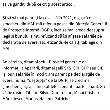
să va gândiți după ce citiți acest articol.
Și să vă mai gândiți la ceva: că în 2021, o gașcă de
șmecheri din MAI, mă refer la gașca din Direcția Generală
de Protecție Internă (DGPI), încă se mai crede deasupra
legii și bunului simț, refuzând să își afișeze salariile pe
declarația de avere, secretizandu-le ca alți tablagii din
MAI.
Adicătelea, ditamai șeful Direcției generale de
informații a Apărării, ditamai șefii STS, SRI, SPP sau SIE
își pun salariile în mod transparent pe declarațiile de
avere, numai “deștepții” de la DGIPI se cred mai
șmecheri și își ascund soldele. Jenant, foarte jenant. Să
vă fie rușine Tiberiu Silviu Dumitrache, Mihai Cristian
Mărculescu, Marius-Haientz Patriche!