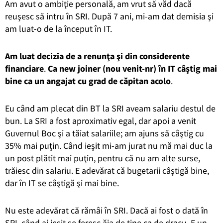
Am avut o ambiţie personală, am vrut să văd dacă
reuşesc să intru în SRI. După 7 ani, mi-am dat demisia şi
am luat-o de la început în IT.
Am luat decizia de a renunţa şi din considerente
financiare
.
Ca new joiner (nou venit-nr) în IT câştig mai
bine ca un angajat cu grad de căpitan acolo
.
Eu când am plecat din BT la SRI aveam salariu destul de
bun. La SRI a fost aproximativ egal, dar apoi a venit
Guvernul Boc şi a tăiat salariile; am ajuns să câştig cu
35% mai puţin. Când ieşit mi-am jurat nu mă mai duc la
un post plătit mai puţin, pentru că nu am alte surse,
trăiesc din salariu. E adevărat că bugetarii câştigă bine,
dar în IT se câştigă şi mai bine.
Nu este adevărat că rămâi în SRI. Dacă ai fost o dată în
SRI, când ai ieşit se feresc ăia de tine ca de dracu. E un