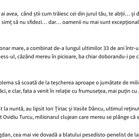
i avea, când știi cum trăiesc cei din jurul tău, te abții… și d
ul simț să nu sfidezi… dar… oamenii nu mai sunt excepțional
ionar mare, a combinat de-a lungul ultimilor 33 de ani într
iness-ul, căzând mereu în picioare, ba chiar doborandu-i pe c
oblema să scoată de la teșcherea aproape o jumătate de mil
ci, e clar, fata a venit în relație cu frumusețea, mai puțin cu
t la nuntă, au lipsit Ion Țiriac și Vasile Dâncu, ultimul reți
st Ovidiu Turcu, milionarul clujean care mereu se plânge că 
gdan, cea mai vie dovadă a blatului pesedisto-penelist de la 