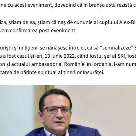
ine cu acest eveniment, dovedind că în branșa asta rezistă c
riza, știam de ea, știam că naș de cununie al cuplului Alex-B
avem confirmarea post-eveniment.
riștii și milițienii se nănășesc între ei, ca să “semnalizeze”
a a fost cazul și ieri, 13 iunie 2022, când fostul șef al SRI, f
n și actualul ambasador al României în Iordania, l-am numi
tea de părinte spiritual al tinerilor însurăței.