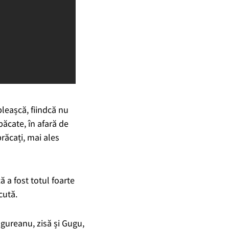
pleașcă, fiindcă nu
ăcate, în afară de
brăcați, mai ales
ă a fost totul foarte
cută.
gureanu, zisă și Gugu,