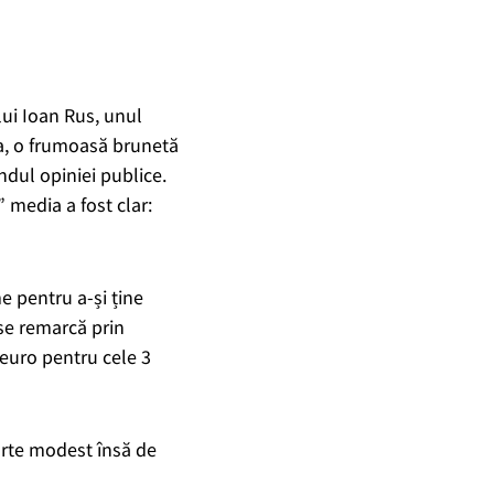
lui Ioan Rus, unul
ca, o frumoasă brunetă
ndul opiniei publice.
” media a fost clar:
me pentru a-și ține
 se remarcă prin
 euro pentru cele 3
arte modest însă de