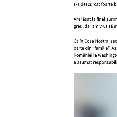
s-a descurcat foarte b
Am lăsat la final surp
greu, dar am vrut să 
Ca în Cosa Nostra, secu
parte din “familie”. Aș
României la Washingto
a asumat responsabilita