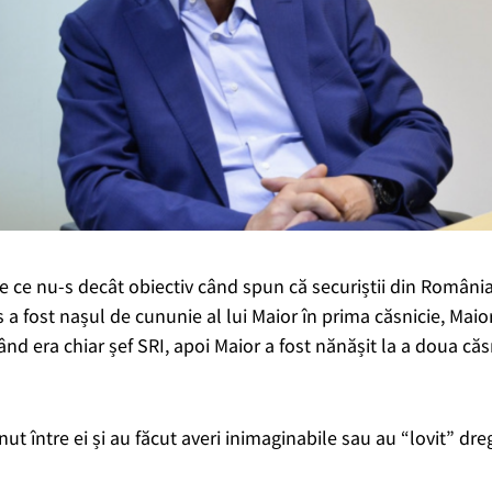
de ce nu-s decât obiectiv când spun că securiștii din România
s a fost nașul de cununie al lui Maior în prima căsnicie, Maio
ând era chiar șef SRI, apoi Maior a fost nănășit la a doua căs
inut între ei și au făcut averi inimaginabile sau au “lovit” dre