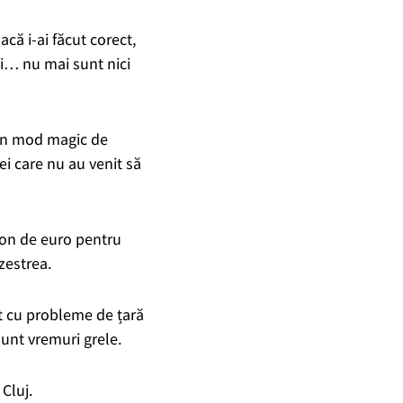
acă i-ai făcut corect,
i… nu mai sunt nici
-un mod magic de
ei care nu au venit să
ion de euro pentru
 zestrea.
nut cu probleme de țară
sunt vremuri grele.
Cluj.