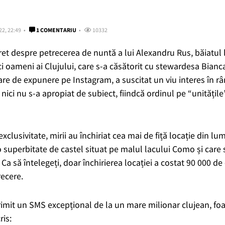
22, 22:49
1 COMENTARIU
10332
ret despre petrecerea de nuntă a lui Alexandru Rus, băiatul 
ci oameni ai Clujului, care s-a căsătorit cu stewardesa Bian
e de expunere pe Instagram, a suscitat un viu interes în râ
nici nu s-a apropiat de subiect, fiindcă ordinul pe “unitățile
clusivitate, mirii au închiriat cea mai de fiță locație din lu
o superbitate de castel situat pe malul lacului Como și care
 Ca să întelegeți, doar închirierea locației a costat 90 000 de
recere.
imit un SMS excepțional de la un mare milionar clujean, fo
ris: