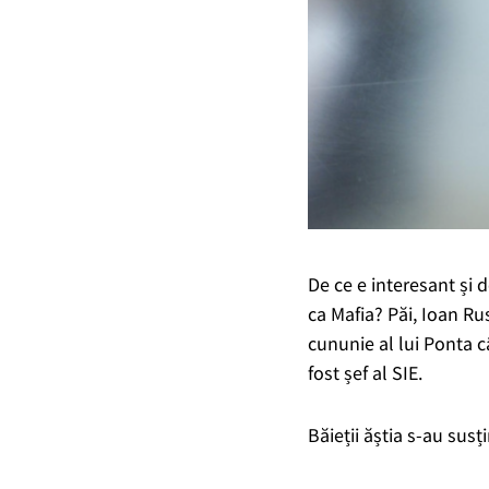
De ce e interesant și 
ca Mafia? Păi, Ioan Ru
cununie al lui Ponta c
fost șef al SIE.
Băieții ăștia s-au susț