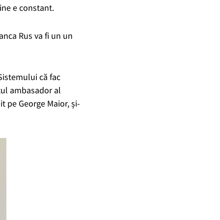
ine e constant.
ianca Rus va fi un un
 Sistemului că fac
ostul ambasador al
t pe George Maior, și-