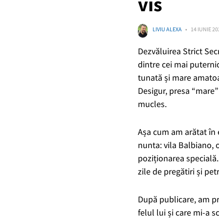
vis
LIVIU ALEXA
14 IUNIE 20
Dezvăluirea Strict Sec
dintre cei mai puterni
tunată și mare amatoar
Desigur, presa “mare” 
mucles.
Așa cum am arătat în ex
nunta: vila Balbiano, 
poziționarea specială.
zile de pregătiri și pet
După publicare, am pr
felul lui și care mi-a sc