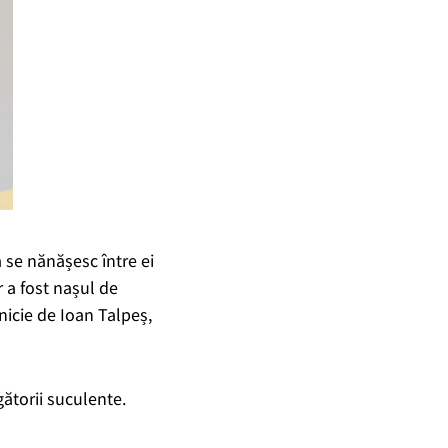
 se nănășesc între ei
r a fost nașul de
nicie de Ioan Talpeș,
gătorii suculente.