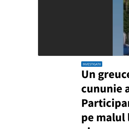
INVESTIGATII
Un greuce
cununie a
Participa
pe malul 