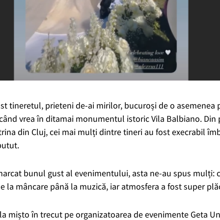
t tineretul, prieteni de-ai mirilor, bucuroși de o asemenea 
când vrea în ditamai monumentul istoric Vila Balbiano. Din p
trina din Cluj, cei mai mulți dintre tineri au fost execrabil îm
putut.
remarcat bunul gust al evenimentului, asta ne-au spus mulți: c
 de la mâncare până la muzică, iar atmosfera a fost super plă
 la mișto în trecut pe organizatoarea de evenimente Geta Un