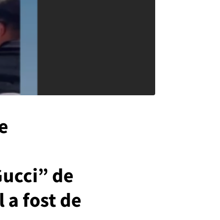
e
“Gucci” de
 a fost de