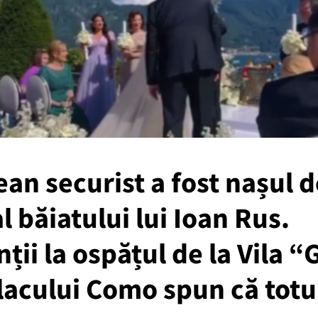
an securist a fost nașul d
l băiatului lui Ioan Rus.
nții la ospățul de la Vila 
lacului Como spun că totul