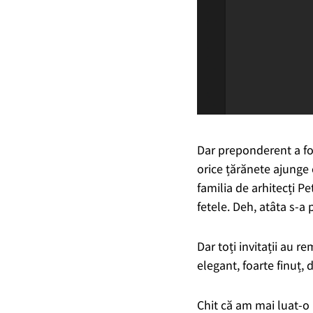
Dar preponderent a fos
orice țărănete ajunge 
familia de arhitecți Pe
fetele. Deh, atâta s-a 
Dar toți invitații au 
elegant, foarte finuț,
Chit că am mai luat-o