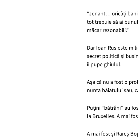
“Jenant… oricâți bani a
tot trebuie să ai bun
măcar rezonabili.”
Dar Ioan Rus este mil
secret politică și bus
îi pupe ghiulul.
Așa că nu a fost o pr
nunta băiatului sau, că
Puțini “bătrâni” au fos
la Bruxelles. A mai fo
A mai fost și Rareș Bo