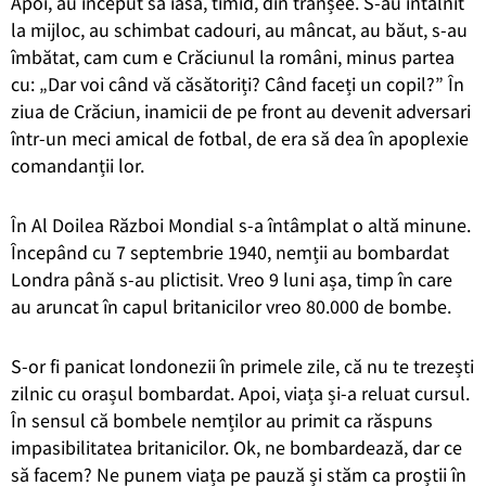
Apoi, au început să iasă, timid, din tranșee. S-au întâlnit
la mijloc, au schimbat cadouri, au mâncat, au băut, s-au
îmbătat, cam cum e Crăciunul la români, minus partea
cu: „Dar voi când vă căsătoriți? Când faceți un copil?” În
ziua de Crăciun, inamicii de pe front au devenit adversari
într-un meci amical de fotbal, de era să dea în apoplexie
comandanții lor.
În Al Doilea Război Mondial s-a întâmplat o altă minune.
Începând cu 7 septembrie 1940, nemții au bombardat
Londra până s-au plictisit. Vreo 9 luni așa, timp în care
au aruncat în capul britanicilor vreo 80.000 de bombe.
S-or fi panicat londonezii în primele zile, că nu te trezești
zilnic cu orașul bombardat. Apoi, viața și-a reluat cursul.
În sensul că bombele nemților au primit ca răspuns
impasibilitatea britanicilor. Ok, ne bombardează, dar ce
să facem? Ne punem viața pe pauză și stăm ca proștii în