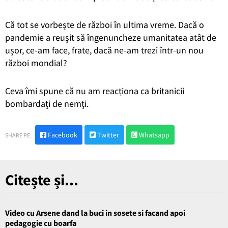
Că tot se vorbește de război în ultima vreme. Dacă o
pandemie a reușit să îngenuncheze umanitatea atât de
ușor, ce-am face, frate, dacă ne-am trezi într-un nou
război mondial?
Ceva îmi spune că nu am reacționa ca britanicii
bombardați de nemți.
Facebook
Twitter
Whatsapp
SHARE PE:
Citește și...
Video cu Arsene dand la buci in sosete si facand apoi
pedagogie cu boarfa