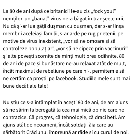
La 80 de ani după ce britanicii le-au zis „fock you!”
nemților, un „banal” virus ne-a băgat în tranșeele urii.
Nu că și-ar lua gâții dușman cu dușman, dar s-ar linșa
membrii aceleiași familii, s-ar arde pe rug prietenii, pe
motive de virus inexistent, „vor să ne omoare și să
controleze populația!”, „vor să ne cipeze prin vaccinuri!”
și alte povești scornite de minți mult prea odihnite. 80
de ani de pace și bunăstare ne-au relaxat atât de mult,
încât maximul de rebeliune pe care ni-l permitem e să
ne certăm ca proștii pe facebook. Studiile mele sunt mai
bune decât ale tale!
Nu știu ce s-a întâmplat în acești 80 de ani, de am ajuns
să ne sărim la beregată la cea mai mică opinie care ne
contrazice. Că progres, că tehnologie, că draci beți. Am
ajuns atât de neoameni, încât soldații ăia care au
sărbătorit Crăciunul împreună ar râde și cu curul de noi.