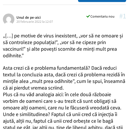
#1
Comentariu nou
Unul de pe-aici
20 februarie 2022 la 12:07
„[…] pe motive de virus inexistent, „vor să ne omoare și
să controleze populația!”, „vor să ne cipeze prin
vaccinuri!” și alte povești scornite de minți mult prea
odihnite.”
Asta crezi că e problema fundamentală? Dacă reduci
textul la concluzia asta, dacă crezi că problema rezidă în
mințile alea „mult prea odihnite”, cum le spui, înseamnă
că ai pierdut vremea scriind.
Plus că nu văd analogia aici: în cele două războaie
vorbim de oameni care s-au trezit că sunt obligați să
omoare alți oameni, care nu le făcuseră vreodată ceva.
Unde e similitudinea? Faptul că unii cred că injecția îi
ajută, alții nu, faptul că unii cred orbește ce le bagă
statul pe gât, iar alții nu, ține de liberul arbitru, dacă știi