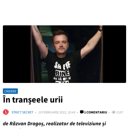
CREIERE
În tranșeele urii
STRICT SECRET
19 FEBRUARIE 2022, 10:43
1 COMENTARIU
2107
de Răzvan Dragoș, realizator de televiziune și