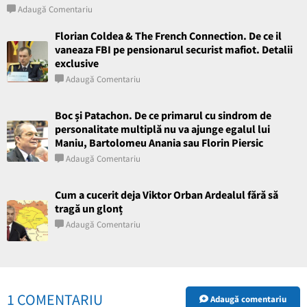
Adaugă Comentariu
Florian Coldea & The French Connection. De ce il
vaneaza FBI pe pensionarul securist mafiot. Detalii
exclusive
Adaugă Comentariu
Boc și Patachon. De ce primarul cu sindrom de
personalitate multiplă nu va ajunge egalul lui
Maniu, Bartolomeu Anania sau Florin Piersic
Adaugă Comentariu
Cum a cucerit deja Viktor Orban Ardealul fără să
tragă un glonț
Adaugă Comentariu
1 COMENTARIU
Adaugă comentariu