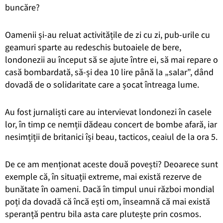
buncăre?
Oamenii și-au reluat activitățile de zi cu zi, pub-urile cu
geamuri sparte au redeschis butoaiele de bere,
londonezii au început să se ajute între ei, să mai repare o
casă bombardată, să-și dea 10 lire până la „salar”, dând
dovadă de o solidaritate care a șocat întreaga lume.
Au fost jurnaliști care au intervievat londonezi în casele
lor, în timp ce nemții dădeau concert de bombe afară, iar
nesimțiții de britanici își beau, tacticos, ceaiul de la ora 5.
De ce am menționat aceste două povești? Deoarece sunt
exemple că, în situații extreme, mai există rezerve de
bunătate în oameni. Dacă în timpul unui război mondial
poți da dovadă că încă ești om, înseamnă că mai există
speranță pentru bila asta care plutește prin cosmos.