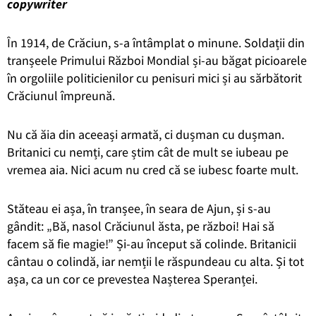
copywriter
În 1914, de Crăciun, s-a întâmplat o minune. Soldații din
tranșeele Primului Război Mondial și-au băgat picioarele
în orgoliile politicienilor cu penisuri mici și au sărbătorit
Crăciunul împreună.
Nu că ăia din aceeași armată, ci dușman cu dușman.
Britanici cu nemți, care știm cât de mult se iubeau pe
vremea aia. Nici acum nu cred că se iubesc foarte mult.
Stăteau ei așa, în tranșee, în seara de Ajun, și s-au
gândit: „Bă, nasol Crăciunul ăsta, pe război! Hai să
facem să fie magie!” Și-au început să colinde. Britanicii
cântau o colindă, iar nemții le răspundeau cu alta. Și tot
așa, ca un cor ce prevestea Nașterea Speranței.