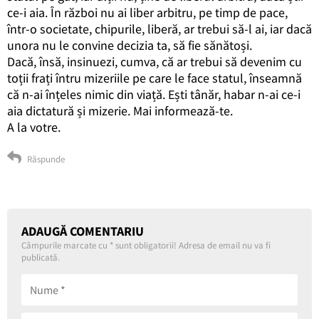
ce-i aia. În război nu ai liber arbitru, pe timp de pace,
într-o societate, chipurile, liberă, ar trebui să-l ai, iar dacă
unora nu le convine decizia ta, să fie sănătoși.
Dacă, însă, insinuezi, cumva, că ar trebui să devenim cu
toții frați întru mizeriile pe care le face statul, înseamnă
că n-ai înțeles nimic din viață. Ești tânăr, habar n-ai ce-i
aia dictatură și mizerie. Mai informează-te.
A la votre.
Răspunde
ADAUGĂ COMENTARIU
Câmpurile marcate cu
*
sunt obligatorii! Adresa de email nu va fi
publicată.