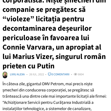
companie se pregătesc să
“violeze” licitația pentru
decontaminarea deșeurilor
periculoase în favoarea lui
Connie Varvara, un apropiat al
lui Marius Vizer, singurul român
prieten cu Putin
LIVIU ALEXA
26 IUL. 2022
0 COMENTARII
9804
În câteva zile, gigantul OMV Petrom, mai precis niște
șmecheri din conducerea corporației, se pregătesc să
trântească una dintre cele mai importante licitații ale firmei:
“Achiziţionare Servicii pentru Curățarea Industrială a
instalațiilor tehnologice, a sistemelor de canalizare,