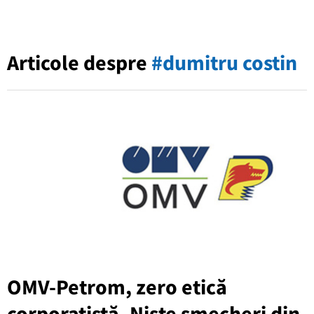
Articole despre
#dumitru costin
OMV-Petrom, zero etică
corporatistă. Niște șmecheri din