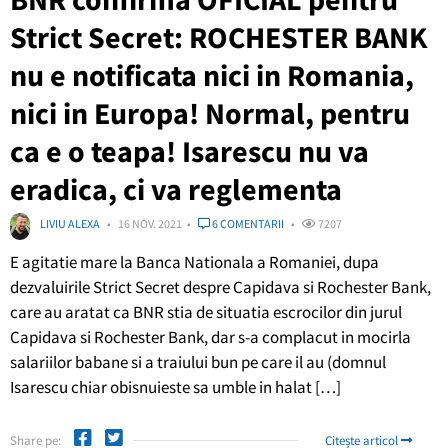
Strict Secret: ROCHESTER BANK
nu e notificata nici in Romania,
nici in Europa! Normal, pentru
ca e o teapa! Isarescu nu va
eradica, ci va reglementa
LIVIU ALEXA
16 NOV. 2021
6 COMENTARII
7207
E agitatie mare la Banca Nationala a Romaniei, dupa
dezvaluirile Strict Secret despre Capidava si Rochester Bank,
care au aratat ca BNR stia de situatia escrocilor din jurul
Capidava si Rochester Bank, dar s-a complacut in mocirla
salariilor babane si a traiului bun pe care il au (domnul
Isarescu chiar obisnuieste sa umble in halat […]
Share pe:
Citește articol