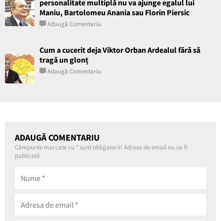
personalitate multiplă nu va ajunge egalul lui
Maniu, Bartolomeu Anania sau Florin Piersic
Adaugă Comentariu
Cum a cucerit deja Viktor Orban Ardealul fără să
tragă un glonț
Adaugă Comentariu
ADAUGĂ COMENTARIU
Câmpurile marcate cu
*
sunt obligatorii! Adresa de email nu va fi
publicată.