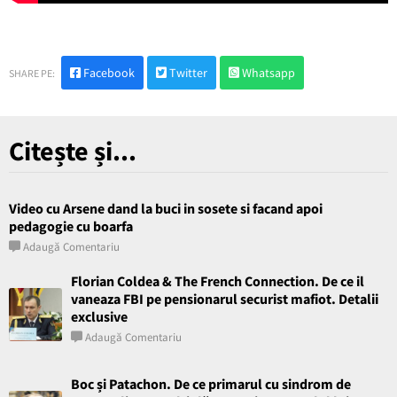
Facebook
Twitter
Whatsapp
SHARE PE:
Citește și...
Video cu Arsene dand la buci in sosete si facand apoi
pedagogie cu boarfa
Adaugă Comentariu
Florian Coldea & The French Connection. De ce il
vaneaza FBI pe pensionarul securist mafiot. Detalii
exclusive
Adaugă Comentariu
Boc și Patachon. De ce primarul cu sindrom de