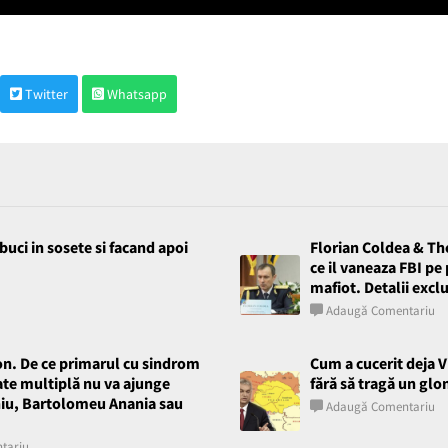
Twitter
Whatsapp
buci in sosete si facand apoi
Florian Coldea & Th
ce il vaneaza FBI pe
mafiot. Detalii excl
Adaugă Comentariu
on. De ce primarul cu sindrom
Cum a cucerit deja 
ate multiplă nu va ajunge
fără să tragă un glo
niu, Bartolomeu Anania sau
Adaugă Comentariu
tariu