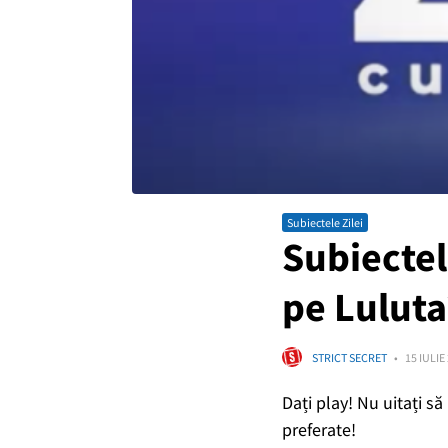
Subiectele Zilei
Subiectele
pe Luluta
STRICT SECRET
15 IULIE
Dați play! Nu uitați s
preferate!