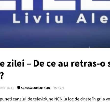
 zilei – De ce au retras-o 
?
 2022, 16:43
ADAUGA COMENTARIU
4589
ă puneți canalul de televiziune NCN la loc de cinste în grila