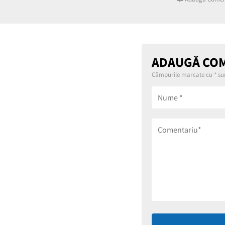
ADAUGĂ CO
Câmpurile marcate cu
*
sun