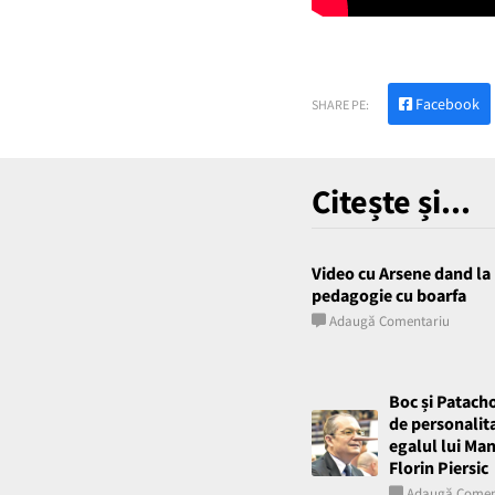
Facebook
SHARE PE:
Citește și...
Video cu Arsene dand la 
pedagogie cu boarfa
Adaugă Comentariu
Boc și Patach
de personalit
egalul lui Ma
Florin Piersic
Adaugă Comen