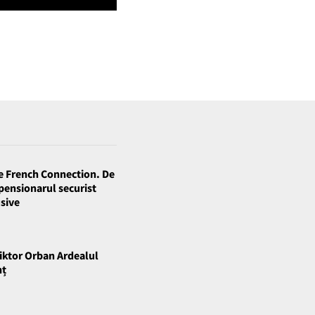
e French Connection. De
 pensionarul securist
usive
Viktor Orban Ardealul
nț