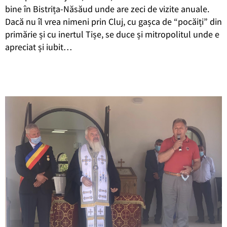
bine în Bistrița-Năsăud unde are zeci de vizite anuale.
Dacă nu îl vrea nimeni prin Cluj, cu gașca de “pocăiți” din
primărie și cu inertul Tișe, se duce și mitropolitul unde e
apreciat și iubit…