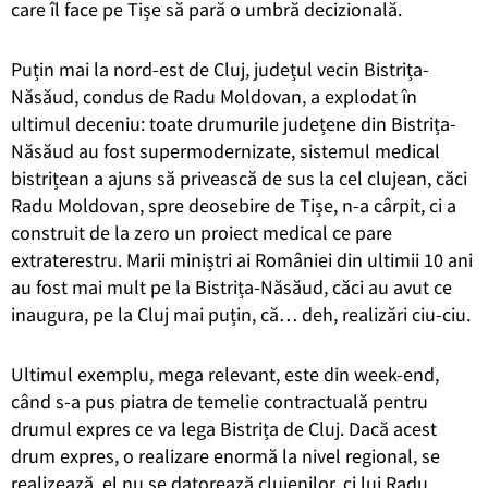
care îl face pe Tișe să pară o umbră decizională.
Puțin mai la nord-est de Cluj, județul vecin Bistrița-
Năsăud, condus de Radu Moldovan, a explodat în
ultimul deceniu: toate drumurile județene din Bistrița-
Năsăud au fost supermodernizate, sistemul medical
bistrițean a ajuns să privească de sus la cel clujean, căci
Radu Moldovan, spre deosebire de Tișe, n-a cârpit, ci a
construit de la zero un proiect medical ce pare
extraterestru. Marii miniștri ai României din ultimii 10 ani
au fost mai mult pe la Bistrița-Năsăud, căci au avut ce
inaugura, pe la Cluj mai puțin, că… deh, realizări ciu-ciu.
Ultimul exemplu, mega relevant, este din week-end,
când s-a pus piatra de temelie contractuală pentru
drumul expres ce va lega Bistrița de Cluj. Dacă acest
drum expres, o realizare enormă la nivel regional, se
realizează, el nu se datorează clujenilor, ci lui Radu