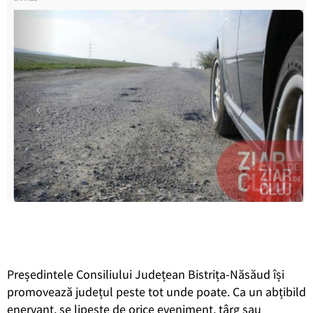
Președintele Consiliului Județean Bistrița-Năsăud își
promovează județul peste tot unde poate. Ca un abțibild
enervant, se lipește de orice eveniment, târg sau