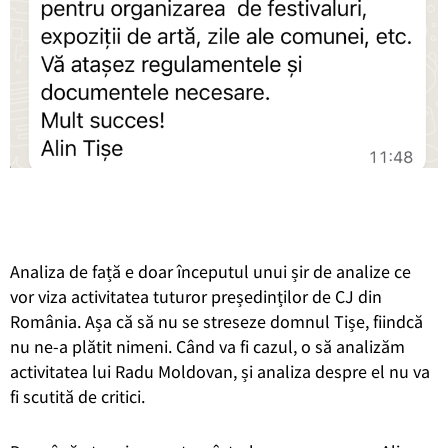
Analiza de față e doar începutul unui șir de analize ce
vor viza activitatea tuturor președinților de CJ din
România. Așa că să nu se streseze domnul Tișe, fiindcă
nu ne-a plătit nimeni. Când va fi cazul, o să analizăm
activitatea lui Radu Moldovan, și analiza despre el nu va
fi scutită de critici.