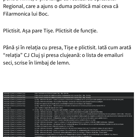
Regional, care a ajuns o duma politică mai ceva că
Filarmonica lui Boc.
Plictisit. Așa pare Tișe. Plictisit de funcție.
Până și în relația cu presa, Tișe e plictisit. Iată cum arată
“relația” CJ Cluj și presa clujeană: o lista de emailuri
seci, scrise în limbaj de lemn.