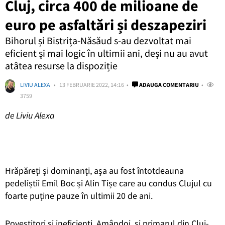
Cluj, circa 400 de milioane de
euro pe asfaltări și deszapeziri
Bihorul și Bistrița-Năsăud s-au dezvoltat mai
eficient și mai logic în ultimii ani, deși nu au avut
atâtea resurse la dispoziție
LIVIU ALEXA
13 FEBRUARIE 2022, 14:16
ADAUGA COMENTARIU
3759
de Liviu Alexa
Hrăpăreți și dominanți, așa au fost întotdeauna
pedeliștii Emil Boc și Alin Tișe care au condus Clujul cu
foarte puține pauze în ultimii 20 de ani.
Povestitori și ineficienți. Amândoi, și primarul din Cluj-