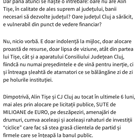
Dar până atunci se naște o întrebare: oare nu are Alin
Tișe, în calitate de ales suprem al județului, banii
necesari să dezvolte județul? Oare județul Cluj a sărăcit,
e vulnerabil din punct de vedere financiar?
Nu, nicio vorbă. E doar indolență la mijloc, doar alocare
proastă de resurse, doar lipsa de viziune, atât din partea
lui Tișe, cât și a aparatului Consiliului Județean Cluj,
fiindcă nu numai președintele e de vină pentru inerție, ci
și întreaga șleahtă de atarnatori ce se bălăngăne zi de zi
pe holurile instituției.
Dimpotrivă, Alin Tișe și CJ Cluj au tocat în ultimele 6 luni,
mai ales prin alocare pe licitații publice, SUTE de
MILIOANE de EURO, pe deszăpeziri, amenajări de
drumuri, cumva aceleași și aceleași rahaturi de investiții
“ciclice” care fac să stea grasă clientela de partid și
firmele care se înțeapă la banul public.