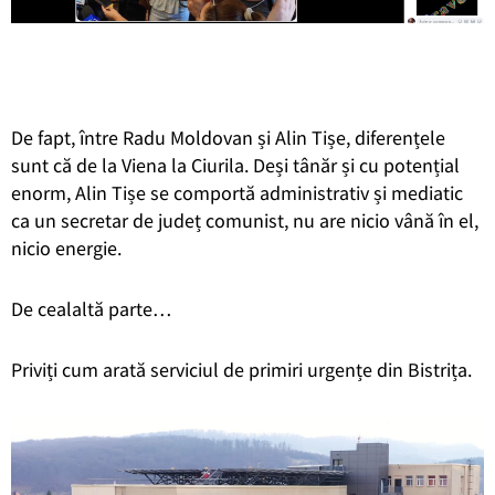
De fapt, între Radu Moldovan și Alin Tișe, diferențele
sunt că de la Viena la Ciurila. Deși tânăr și cu potențial
enorm, Alin Tișe se comportă administrativ și mediatic
ca un secretar de județ comunist, nu are nicio vână în el,
nicio energie.
De cealaltă parte…
Priviți cum arată serviciul de primiri urgențe din Bistrița.