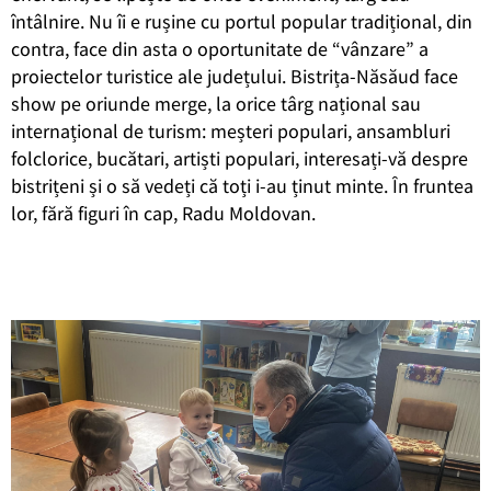
întâlnire. Nu îi e rușine cu portul popular tradițional, din
contra, face din asta o oportunitate de “vânzare” a
proiectelor turistice ale județului. Bistrița-Năsăud face
show pe oriunde merge, la orice târg național sau
internațional de turism: meșteri populari, ansambluri
folclorice, bucătari, artiști populari, interesați-vă despre
bistrițeni și o să vedeți că toți i-au ținut minte. În fruntea
lor, fără figuri în cap, Radu Moldovan.