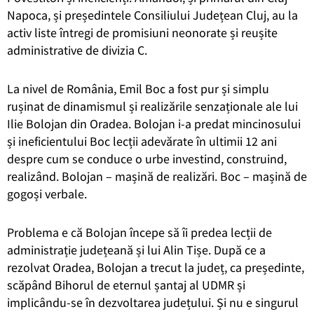
Napoca, și președintele Consiliului Județean Cluj, au la
activ liste întregi de promisiuni neonorate și reușite
administrative de divizia C.
La nivel de România, Emil Boc a fost pur și simplu
rușinat de dinamismul și realizările senzaționale ale lui
Ilie Bolojan din Oradea. Bolojan i-a predat mincinosului
și ineficientului Boc lecții adevărate în ultimii 12 ani
despre cum se conduce o urbe investind, construind,
realizând. Bolojan – mașină de realizări. Boc – mașină de
gogoși verbale.
Problema e că Bolojan începe să îi predea lecții de
administrație județeană și lui Alin Tișe. După ce a
rezolvat Oradea, Bolojan a trecut la județ, ca președinte,
scăpând Bihorul de eternul șantaj al UDMR și
implicându-se în dezvoltarea județului. Și nu e singurul