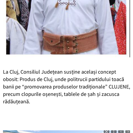
La Cluj, Consiliul Județean susține același concept
obosit: Produs de Cluj, unde politrucii partidului toacă
banii pe “promovarea produselor tradiționale” CLUJENE,
precum clopurile oșenești, tablele de șah și zacusca
rădăuțeană.