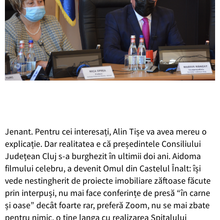
Jenant. Pentru cei interesați, Alin Tișe va avea mereu o
explicație. Dar realitatea e că președintele Consiliului
Județean Cluj s-a burghezit în ultimii doi ani. Aidoma
filmului celebru, a devenit Omul din Castelul Înalt: își
vede nestingherit de proiecte imobiliare zăftoase făcute
prin interpuși, nu mai face conferințe de presă “în carne
și oase” decât foarte rar, preferă Zoom, nu se mai zbate
pentru nimic, o ține langa cu realizarea Spitalului