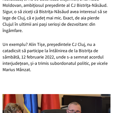
Moldovan, ambițiosul președinte al CJ Bistrița-Năsăud.
Sigur, o să ziceți că Bistrița-Năsăud avea interesul să se
lege de Cluj, că e județ mai mic. Exact, de aia pierde
Clujul în ultimii ani pași serioși de dezvoltare: din
îngâmfare.
Un exemplu? Alin Tișe, președintele CJ Cluj, nu a
catadicsit să participe la întâlnirea de la Bistrița de
sâmbătă, 12 februarie 2022, unde s-a semnat acordul
interjudețean, și-a trimis subordonatul politic, pe vicele
Marius Mânzat.