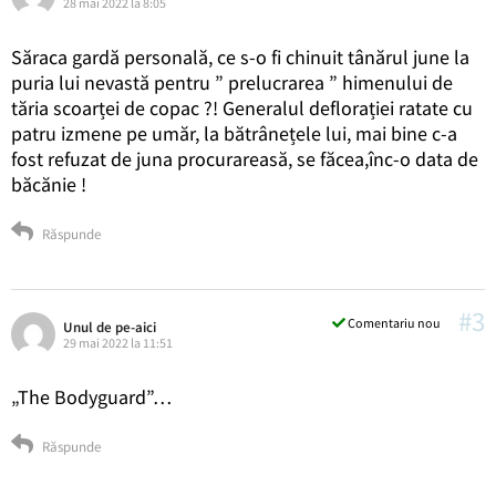
28 mai 2022 la 8:05
Săraca gardă personală, ce s-o fi chinuit tânărul june la
puria lui nevastă pentru ” prelucrarea ” himenului de
tăria scoarței de copac ?! Generalul deflorației ratate cu
patru izmene pe umăr, la bătrânețele lui, mai bine c-a
fost refuzat de juna procurareasă, se făcea,înc-o data de
băcănie !
Răspunde
#3
Comentariu nou
Unul de pe-aici
29 mai 2022 la 11:51
„The Bodyguard”…
Răspunde