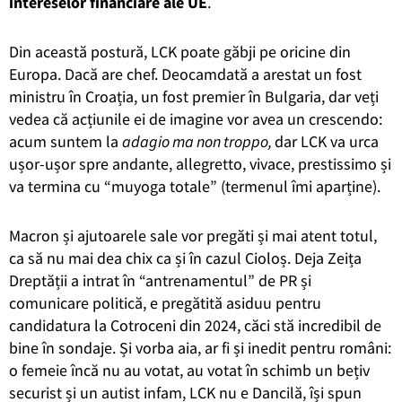
intereselor financiare ale UE
.
Din această postură, LCK poate găbji pe oricine din
Europa. Dacă are chef. Deocamdată a arestat un fost
ministru în Croația, un fost premier în Bulgaria, dar veți
vedea că acțiunile ei de imagine vor avea un crescendo:
acum suntem la
adagio ma non troppo
,
dar LCK va urca
ușor-ușor spre andante, allegretto, vivace, prestissimo și
va termina cu “muyoga totale” (termenul îmi aparține).
Macron și ajutoarele sale vor pregăti și mai atent totul,
ca să nu mai dea chix ca și în cazul Cioloș. Deja Zeița
Dreptății a intrat în “antrenamentul” de PR și
comunicare politică, e pregătită asiduu pentru
candidatura la Cotroceni din 2024, căci stă incredibil de
bine în sondaje. Și vorba aia, ar fi și inedit pentru români:
o femeie încă nu au votat, au votat în schimb un bețiv
securist și un autist infam, LCK nu e Dancilă, își spun