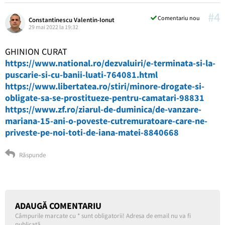
#4
Comentariu nou
Constantinescu Valentin-Ionut
29 mai 2022 la 19:32
GHINION CURAT
https://www.national.ro/dezvaluiri/e-terminata-si-la-
puscarie-si-cu-banii-luati-764081.html
https://www.libertatea.ro/stiri/minore-drogate-si-
obligate-sa-se-prostitueze-pentru-camatari-98831
https://www.zf.ro/ziarul-de-duminica/de-vanzare-
mariana-15-ani-o-poveste-cutremuratoare-care-ne-
priveste-pe-noi-toti-de-iana-matei-8840668
Răspunde
ADAUGĂ COMENTARIU
Câmpurile marcate cu
*
sunt obligatorii! Adresa de email nu va fi
publicată.