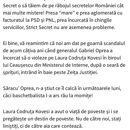
Secret o să tăiem de pe răbojul secretelor României cât
mai multe mistere! Presa “mare” e prea aglomerată cu
facturatul la PSD și PNL, prea încurcată în chingile
serviciilor, Strict Secret nu are asemenea probleme.
Ei bine, vă reamintim că noi am dat pe goarnă scandalul
de acum câțiva ani când generalul Gabriel Oprea a
încercat să o violeze pe Laura Codruța Kovesi în biroul
lui Ceaușescu din Ministerul de Interne, după o seară de
șprițuri, intrând în baie peste Zeița Justiției.
Săracu’ Oprea, n-a știut ce îl calcă în următoarele luni,
căci baschetbalista l-a ars rău la momițe!
Laura Codruța Kovesi a avut o viață de poveste și i se
pregătește un destin de poveste. Nu de către noi, stați
liniștiți, ci de către aia care contează.