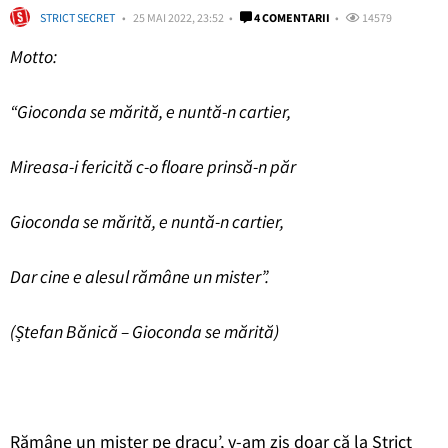
STRICT SECRET
25 MAI 2022, 23:52
4 COMENTARII
14579
Motto:
“Gioconda se mărită, e nuntă-n cartier,
Mireasa-i fericită c-o floare prinsă-n păr
Gioconda se mărită, e nuntă-n cartier,
Dar cine e alesul rămâne un mister”.
(Ștefan Bănică – Gioconda se mărită)
Rămâne un mister pe dracu’, v-am zis doar că la Strict