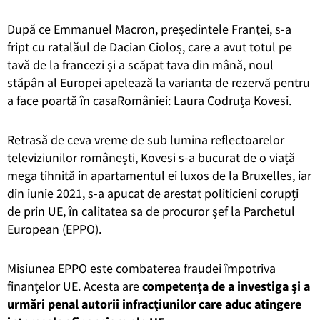
După ce Emmanuel Macron, președintele Franței, s-a
fript cu ratalăul de Dacian Cioloș, care a avut totul pe
tavă de la francezi și a scăpat tava din mână, noul
stăpân al Europei apelează la varianta de rezervă pentru
a face poartă în casaRomâniei: Laura Codruța Kovesi.
Retrasă de ceva vreme de sub lumina reflectoarelor
televiziunilor românești, Kovesi s-a bucurat de o viață
mega tihnită in apartamentul ei luxos de la Bruxelles, iar
din iunie 2021, s-a apucat de arestat politicieni corupți
de prin UE, în calitatea sa de procuror șef la Parchetul
European (EPPO).
Misiunea EPPO este combaterea fraudei împotriva
finanțelor UE. Acesta are
competența de a investiga și a
urmări penal autorii infracțiunilor care aduc atingere