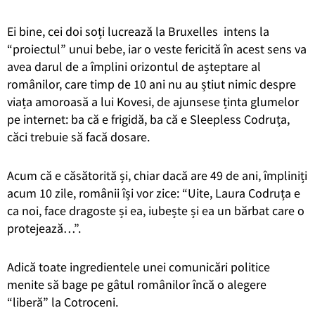
Ei bine, cei doi soți lucrează la Bruxelles intens la
“proiectul” unui bebe, iar o veste fericită în acest sens va
avea darul de a împlini orizontul de așteptare al
românilor, care timp de 10 ani nu au știut nimic despre
viața amoroasă a lui Kovesi, de ajunsese ținta glumelor
pe internet: ba că e frigidă, ba că e Sleepless Codruța,
căci trebuie să facă dosare.
Acum că e căsătorită și, chiar dacă are 49 de ani, împliniți
acum 10 zile, românii își vor zice: “Uite, Laura Codruța e
ca noi, face dragoste și ea, iubește și ea un bărbat care o
protejează…”.
Adică toate ingredientele unei comunicări politice
menite să bage pe gâtul românilor încă o alegere
“liberă” la Cotroceni.