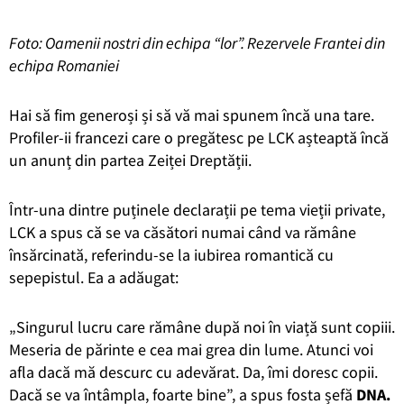
Foto: Oamenii nostri din echipa “lor”. Rezervele Frantei din
echipa Romaniei
Hai să fim generoși și să vă mai spunem încă una tare.
Profiler-ii francezi care o pregătesc pe LCK așteaptă încă
un anunț din partea Zeiței Dreptății.
Într-una dintre puținele declarații pe tema vieții private,
LCK a spus că se va căsători numai când va rămâne
însărcinată, referindu-se la iubirea romantică cu
sepepistul. Ea a adăugat:
„Singurul lucru care rămâne după noi în viață sunt copiii.
Meseria de părinte e cea mai grea din lume. Atunci voi
afla dacă mă descurc cu adevărat. Da, îmi doresc copii.
Dacă se va întâmpla, foarte bine”, a spus fosta șefă
DNA.