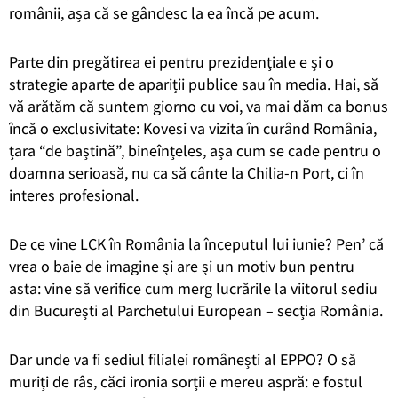
românii, așa că se gândesc la ea încă pe acum.
Parte din pregătirea ei pentru prezidențiale e și o
strategie aparte de apariții publice sau în media. Hai, să
vă arătăm că suntem giorno cu voi, va mai dăm ca bonus
încă o exclusivitate: Kovesi va vizita în curând România,
țara “de baștină”, bineînțeles, așa cum se cade pentru o
doamna serioasă, nu ca să cânte la Chilia-n Port, ci în
interes profesional.
De ce vine LCK în România la începutul lui iunie? Pen’ că
vrea o baie de imagine și are și un motiv bun pentru
asta: vine să verifice cum merg lucrările la viitorul sediu
din București al Parchetului European – secția România.
Dar unde va fi sediul filialei românești al EPPO? O să
muriți de râs, căci ironia sorții e mereu aspră: e fostul