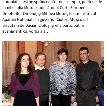
apropiați aleși pe sprânceană – de exemplu, prietenii de
familie Iulia Motoc (judecător al Curții Europene a
Drepturilor Omului) și Mihnea Motoc, fost ministru al
Apărării Naționale în guvernul Cioloș. Ah, și dacă
discutăm de Dacian Cioloș, și el a participat la
eveniment, că, vorba aia…