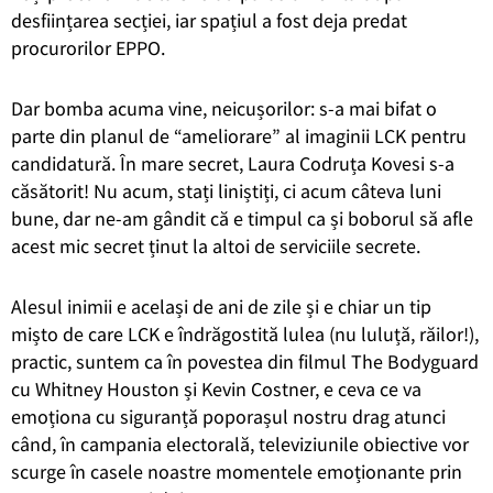
desființarea secției, iar spațiul a fost deja predat
procurorilor EPPO.
Dar bomba acuma vine, neicușorilor: s-a mai bifat o
parte din planul de “ameliorare” al imaginii LCK pentru
candidatură. În mare secret, Laura Codruța Kovesi s-a
căsătorit! Nu acum, stați liniștiți, ci acum câteva luni
bune, dar ne-am gândit că e timpul ca și boborul să afle
acest mic secret ținut la altoi de serviciile secrete.
Alesul inimii e același de ani de zile și e chiar un tip
mișto de care LCK e îndrăgostită lulea (nu luluță, răilor!),
practic, suntem ca în povestea din filmul The Bodyguard
cu Whitney Houston și Kevin Costner, e ceva ce va
emoționa cu siguranță poporașul nostru drag atunci
când, în campania electorală, televiziunile obiective vor
scurge în casele noastre momentele emoționante prin