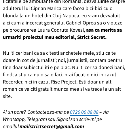
licitatiile pe ambulante din Romania, dezvaluirile despre
adulterul lui Ciprian Marica care facea bici-bici cu o
blonda la un hotel din Cluj-Napoca, eu v-am dezvaluit
aici cum a incercat generalul Gabriel Oprea sa o violeze
pe procuroarea Laura Codruta Kovesi,
asa ca merita sa
urmariti proiectul meu editorial, Strict Secret.
Nu iti cer bani ca sa citesti anchetele mele, stiu ca te
doare in cot de jurnalisti; noi, jurnalistii, contam pentru
tine doar subiectul iti e pe plac. Nu iti cer sa donezi bani,
fiindca stiu ca nu o sa o faci, n-ai facut-o nici in cazul
Recorder, nici in cazul Rise Project. Esti doar un alt
roman ce va citi gratuit munca mea si va trece la un alt
site.
Ai un pont? Contacteaza-ma pe
0720 00 88 88
– via
Whatsapp, Telegram sau Signal sau scrie-mi pe
emailul
mailstrictsecret@gmail.com