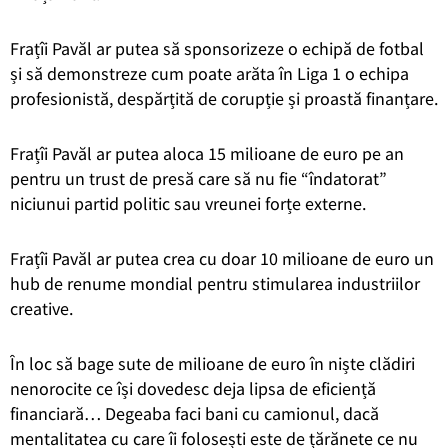
Frațîi Pavăl ar putea să sponsorizeze o echipă de fotbal
și să demonstreze cum poate arăta în Liga 1 o echipa
profesionistă, despărțită de corupție și proastă finanțare.
Frațîi Pavăl ar putea aloca 15 milioane de euro pe an
pentru un trust de presă care să nu fie “îndatorat”
niciunui partid politic sau vreunei forțe externe.
Frațîi Pavăl ar putea crea cu doar 10 milioane de euro un
hub de renume mondial pentru stimularea industriilor
creative.
În loc să bage sute de milioane de euro în niște clădiri
nenorocite ce își dovedesc deja lipsa de eficiență
financiară… Degeaba faci bani cu camionul, dacă
mentalitatea cu care îi folosești este de țărănete ce nu