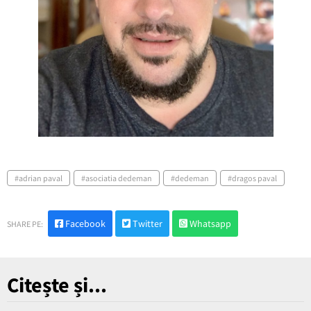
adrian paval
asociatia dedeman
dedeman
dragos paval
Facebook
Twitter
Whatsapp
SHARE PE:
Citește și...