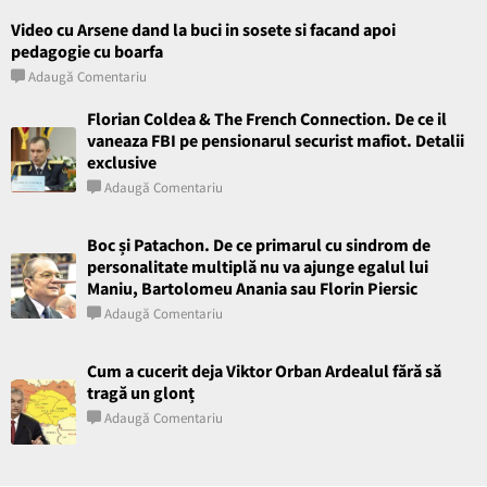
Video cu Arsene dand la buci in sosete si facand apoi
pedagogie cu boarfa
Adaugă Comentariu
Florian Coldea & The French Connection. De ce il
vaneaza FBI pe pensionarul securist mafiot. Detalii
exclusive
Adaugă Comentariu
Boc și Patachon. De ce primarul cu sindrom de
personalitate multiplă nu va ajunge egalul lui
Maniu, Bartolomeu Anania sau Florin Piersic
Adaugă Comentariu
Cum a cucerit deja Viktor Orban Ardealul fără să
tragă un glonț
Adaugă Comentariu