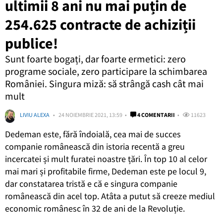
ultimii 8 ani nu mai puțin de
254.625 contracte de achiziții
publice!
Sunt foarte bogați, dar foarte ermetici: zero
programe sociale, zero participare la schimbarea
României. Singura miză: să strângă cash cât mai
mult
LIVIU ALEXA
24 NOIEMBRIE 2021, 13:59
4 COMENTARII
11623
Dedeman este, fără îndoială, cea mai de succes
companie românească din istoria recentă a greu
incercatei și mult furatei noastre țări. În top 10 al celor
mai mari și profitabile firme, Dedeman este pe locul 9,
dar constatarea tristă e că e singura companie
românească din acel top. Atâta a putut să creeze mediul
economic românesc în 32 de ani de la Revoluție.