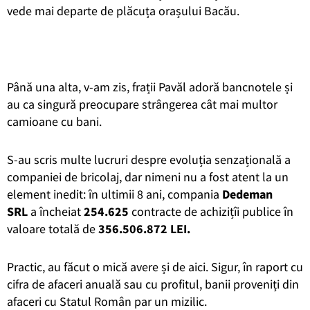
vede mai departe de plăcuța orașului Bacău.
Până una alta, v-am zis, frații Pavăl adoră bancnotele și
au ca singură preocupare strângerea cât mai multor
camioane cu bani.
S-au scris multe lucruri despre evoluția senzațională a
companiei de bricolaj, dar nimeni nu a fost atent la un
element inedit: în ultimii 8 ani, compania
Dedeman
SRL
a încheiat
254.625
contracte de achizițîi publice în
valoare totală de
356.506.872 LEI.
Practic, au făcut o mică avere și de aici. Sigur, în raport cu
cifra de afaceri anuală sau cu profitul, banii proveniți din
afaceri cu Statul Român par un mizilic.