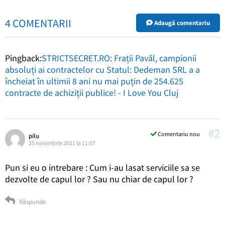
4 COMENTARII
Adaugă comentariu
Pingback:
STRICTSECRET.RO: Frații Pavăl, campionii
absoluți ai contractelor cu Statul: Dedeman SRL a a
încheiat în ultimii 8 ani nu mai puțin de 254.625
contracte de achiziții publice! - I Love You Cluj
#2
Comentariu nou
pilu
25 noiembrie 2021 la 11:07
Pun si eu o intrebare : Cum i-au lasat serviciile sa se
dezvolte de capul lor ? Sau nu chiar de capul lor ?
Răspunde