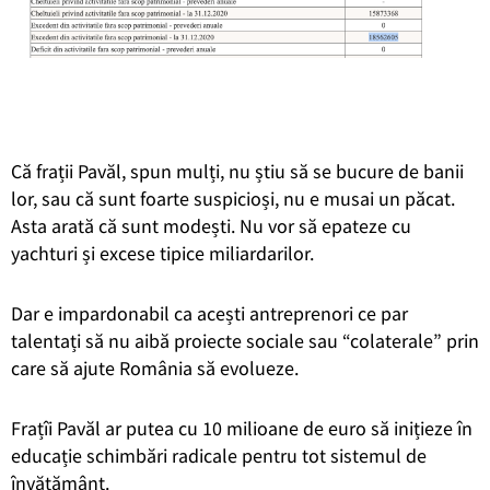
Că frații Pavăl, spun mulți, nu știu să se bucure de banii
lor, sau că sunt foarte suspicioși, nu e musai un păcat.
Asta arată că sunt modești. Nu vor să epateze cu
yachturi și excese tipice miliardarilor.
Dar e impardonabil ca acești antreprenori ce par
talentați să nu aibă proiecte sociale sau “colaterale” prin
care să ajute România să evolueze.
Frațîi Pavăl ar putea cu 10 milioane de euro să inițieze în
educație schimbări radicale pentru tot sistemul de
învățământ.