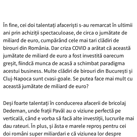
În fine, cei doi talentați afaceriști s-au remarcat în ultimii
ani prin achiziții spectaculoase, de circa o jumătate de
miliard de euro, cumpărând cele mai tari clădiri de
birouri din România. Dar criza COVID a arătat că această
jumătate de miliard de euro a fost investită oarecum
greșit, fiindcă munca de acasă a schimbat paradigma
acestui business. Multe clădiri de birouri din București și
Cluj-Napoca sunt cvasi-goale. Se putea face mai mult cu
această jumătate de miliard de euro?
Deși foarte talentați în conducerea afacerii de bricolaj
Dedeman, unde frații Pavăl au o viziune perfectă pe
verticală, când e vorba să facă alte investiții, lucrurile mai
dau rateuri. În plus, și ăsta e marele reproș pentru cei
doi români super miliardari e că viziunea lor despre