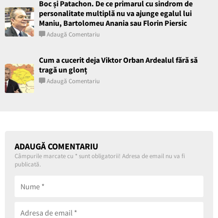
Boc și Patachon. De ce primarul cu sindrom de
personalitate multiplă nu va ajunge egalul lui
Maniu, Bartolomeu Anania sau Florin Piersic
Adaugă Comentariu
Cum a cucerit deja Viktor Orban Ardealul fără să
tragă un glonț
Adaugă Comentariu
ADAUGĂ COMENTARIU
Câmpurile marcate cu
*
sunt obligatorii! Adresa de email nu va fi
publicată.