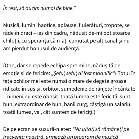
În rest, să auzim numai de bine.”
Muzică, lumini haotice, aplauze, fluierături, tropote, se
râde în draci – ies din cadru, năduşit de-mi pot stoarce
chiloţii, cu speranţa că n-aţi comutat pe alt canal şi nu
am pierdut bonusul de audienţă.
(Ooo, dar se repede echipa spre mine, năduşită de
emoţie şi de fericire:
„Şefu’, şefu’, ai fost magnific”!
Totul în
faţa ochilor mei este numai o mare de degete groase
ridicate în sus şi, orbitor, sumedenie de rânjete încântate
– nimeni nu este obosit, toată lumea este fericită: sunt
bun, extraordinar de bun, banii curg, câştigă un salariu
toată lumea, vai, cât suntem de fericiţi!)
De pe ecran se susură-n eter:
“Nu uitați să rămâneți pe
frecvența noastră, urmează un program de muzică