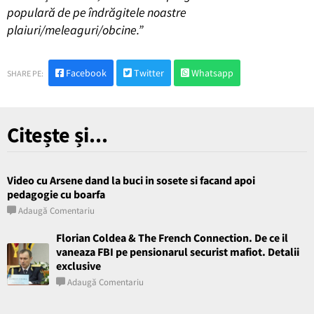
populară de pe îndrăgitele noastre
plaiuri/meleaguri/obcine.”
Facebook
Twitter
Whatsapp
SHARE PE:
Citește și...
Video cu Arsene dand la buci in sosete si facand apoi
pedagogie cu boarfa
Adaugă Comentariu
Florian Coldea & The French Connection. De ce il
vaneaza FBI pe pensionarul securist mafiot. Detalii
exclusive
Adaugă Comentariu