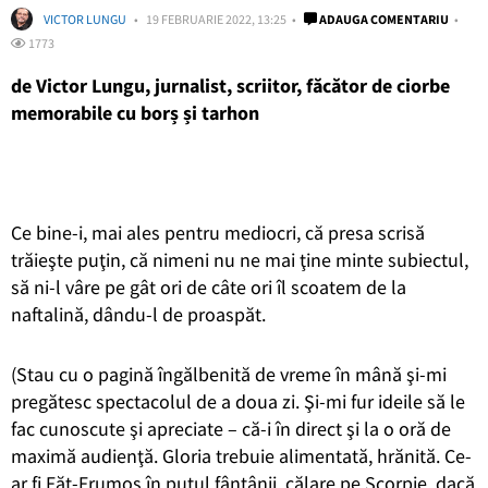
VICTOR LUNGU
19 FEBRUARIE 2022, 13:25
ADAUGA COMENTARIU
1773
de Victor Lungu, jurnalist, scriitor, făcător de ciorbe
memorabile cu borș și tarhon
Ce bine-i, mai ales pentru mediocri, că presa scrisă
trăieşte puţin, că nimeni nu ne mai ţine minte subiectul,
să ni-l vâre pe gât ori de câte ori îl scoatem de la
naftalină, dându-l de proaspăt.
(Stau cu o pagină îngălbenită de vreme în mână şi-mi
pregătesc spectacolul de a doua zi. Şi-mi fur ideile să le
fac cunoscute şi apreciate – că-i în direct şi la o oră de
maximă audienţă. Gloria trebuie alimentată, hrănită. Ce-
ar fi Făt-Frumos în puțul fântânii, călare pe Scorpie, dacă