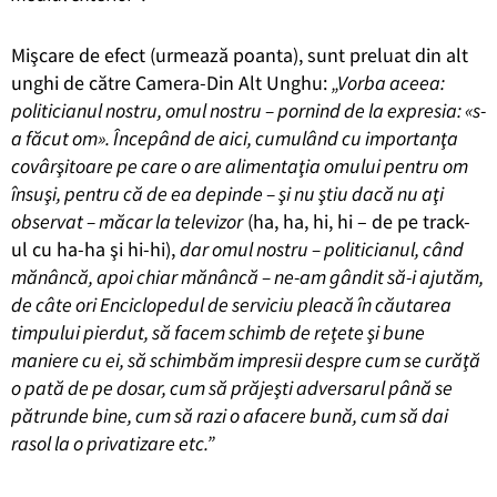
Mişcare de efect (urmează poanta), sunt preluat din alt
unghi de către Camera-Din Alt Unghu:
„Vorba aceea:
politicianul nostru, omul nostru – pornind de la expresia: «s-
a făcut om». Începând de aici, cumulând cu importanţa
covârşitoare pe care o are alimentaţia omului pentru om
însuşi, pentru că de ea depinde – şi nu ştiu dacă nu aţi
observat – măcar la televizor
(ha, ha, hi, hi – de pe track-
ul cu ha-ha şi hi-hi),
dar omul nostru – politicianul, când
mănâncă, apoi chiar mănâncă – ne-am gândit să-i ajutăm,
de câte ori Enciclopedul de serviciu pleacă în căutarea
timpului pierdut, să facem schimb de reţete şi bune
maniere cu ei, să schimbăm impresii despre cum se curăţă
o pată de pe dosar, cum să prăjeşti adversarul până se
pătrunde bine, cum să razi o afacere bună, cum să dai
rasol la o privatizare etc.”