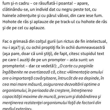
fum şi-n cadru – ce răsuflată-i poanta! – apare,
clătinându-se, un individ dat cu negru peste tot, cu
hainele zdrenţuite şi cu părul vâlvoi, din care iese fum.
Hohote de râs şi aplauze de pe track-ul cu hohote de râs
şi de pe cel cu aplauze.
Fac o grimasă din colţul gurii (un rictus de fin intelectual,
nu-i aşa?) şi, cu ochii proptiţi fix în ochii dumneavoastră
(aşa pare, doar că unii ştiţi), de fapt, citesc stupidul text
pe care-l auziţi de pe un prompter – asta sunt: un
prompterist – dar ce vedetă!):
„O carte cu paginile
îngălbenite ne avertizează că, citez: «Alimentaţia omului
are o importanţă covârşitoare, întrucât de ea depinde, în
cea mai mare măsură, asigurarea dezvoltării optime a
organismului, în perioada de creştere, întreţinerea
capacităţii maxime de muncă, precum şi dobândirea şi
menţinerea rezistenţei organismului faţă de factorii din
mediul exterior».