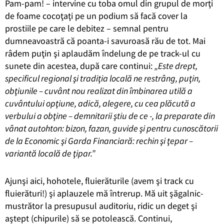
Pam-pam! – intervine cu toba omul din grupul de morţi
de foame cocoţaţi pe un podium să facă cover la
prostiile pe care le debitez – semnal pentru
dumneavoastră că poanta-i savuroasă rău de tot. Mai
râdem puţin şi aplaudăm îndelung de pe track-ul cu
sunete din acestea, după care continui:
„Este drept,
specificul regional şi tradiţia locală ne restrâng, puţin,
obţiunile – cuvânt nou realizat din îmbinarea utilă a
cuvântului opţiune, adică, alegere, cu cea plăcută a
verbului a obţine – demnitarii ştiu de ce -, la preparate din
vânat autohton: bizon, fazan, guvide şi pentru cunoscătorii
de la Economic şi Garda Financiară: rechin şi ţepar –
variantă locală de ţipar.”
Ajunşi aici, hohotele, fluierăturile (avem şi track cu
fluierături!) şi aplauzele mă întrerup. Mă uit şăgalnic-
mustrător la presupusul auditoriu, ridic un deget şi
aştept (chipurile) să se potolească. Continui,