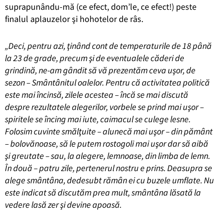
suprapunându-mă (ce efect, dom’le, ce efect!) peste
finalul aplauzelor şi hohotelor de râs.
„Deci, pentru azi, ţinând cont de temperaturile de 18 până
la 23 de grade, precum şi de eventualele căderi de
grindină, ne-am gândit să vă prezentăm ceva uşor, de
sezon – Smântânitul oalelor. Pentru că activitatea politică
este mai încinsă, zilele acestea – încă se mai discută
despre rezultatele alegerilor, vorbele se prind mai uşor –
spiritele se încing mai iute, caimacul se culege lesne.
Folosim cuvinte smălţuite – alunecă mai uşor – din pământ
– bolovănoase, să le putem rostogoli mai uşor dar să aibă
şi greutate – sau, la alegere, lemnoase, din limba de lemn.
În două – patru zile, pertenerul nostru e prins. Deasupra se
alege smântâna, dedesubt rămân ei cu buzele umflate. Nu
este indicat să discutăm prea mult, smântâna lăsată la
vedere lasă zer şi devine apoasă.