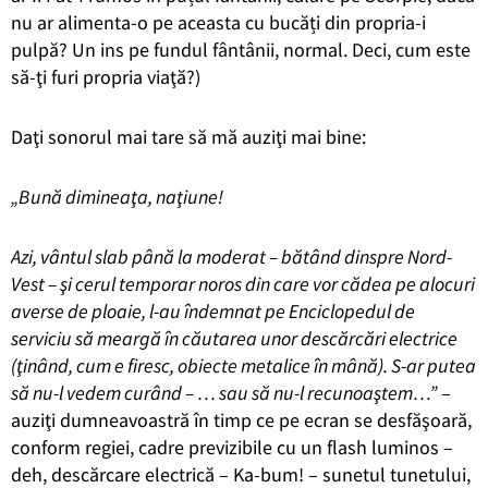
nu ar alimenta-o pe aceasta cu bucăți din propria-i
pulpă? Un ins pe fundul fântânii, normal. Deci, cum este
să-ţi furi propria viaţă?)
Daţi sonorul mai tare să mă auziţi mai bine:
„Bună dimineaţa, naţiune!
Azi, vântul slab până la moderat – bătând dinspre Nord-
Vest – şi cerul temporar noros din care vor cădea pe alocuri
averse de ploaie, l-au îndemnat pe Enciclopedul de
serviciu să meargă în căutarea unor descărcări electrice
(ţinând, cum e firesc, obiecte metalice în mână). S-ar putea
să nu-l vedem curând – … sau să nu-l recunoaştem…”
–
auziţi dumneavoastră în timp ce pe ecran se desfăşoară,
conform regiei, cadre previzibile cu un flash luminos –
deh, descărcare electrică – Ka-bum! – sunetul tunetului,