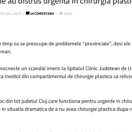
ile au distrus urgenta in chirurgia plast
IE 2021, 18:07
14 COMENTARII
15639
e timp sa se preocupe de problemele “provinciale”, desi ele
roman.
 mocneste un scandal imens la Spitalul Clinic Judetean de U
a medicii din compartimentul de chirurgie plastica sa refuze
oc din tot judetul Cluj care functiona pentru urgente in chiru
e in situatia dramatica de a nu avea chirurgie plastica dupa