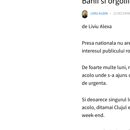
Banii si orgoli
LIVIU ALEXA
12 DECEMBR
de Liviu Alexa
Presa nationala nu ar
interesul publicului 
De foarte multe luni,
acolo unde s-a ajuns c
de urgenta.
Si deoarece singurul l
acolo, ditamai Clujul 
week-end.