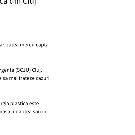
ica din Cluj
 ar putea mereu capta
rgenta (SCJU) Cluj,
 sa mai trateze cazuri
rgia plastica este
-masa, noaptea sau in