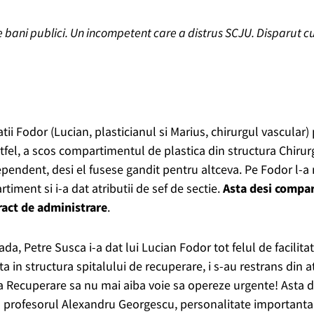
e bani publici. Un incompetent care a distrus SCJU. Disparut cu
atii Fodor (Lucian, plasticianul si Marius, chirurgul vascular)
tfel, a scos compartimentul de plastica din structura Chirurgi
ndent, desi el fusese gandit pentru altceva. Pe Fodor l-a n
timent si i-a dat atributii de sef de sectie.
Asta desi compar
ract de administrare
.
da, Petre Susca i-a dat lui Lucian Fodor tot felul de facilitati,
ata in structura spitalului de recuperare, i s-au restrans din at
la Recuperare sa nu mai aiba voie sa opereze urgente! Asta d
cu profesorul Alexandru Georgescu, personalitate importanta i