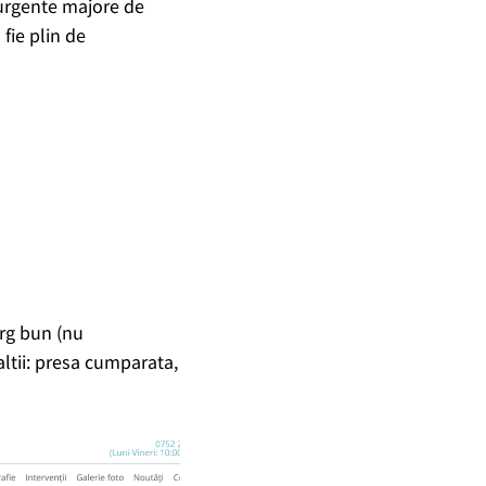
 urgente majore de
 fie plin de
rg bun (nu
altii: presa cumparata,