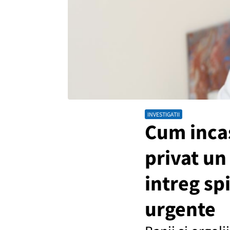
INVESTIGATII
Cum inca
privat un
intreg sp
urgente