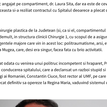
 angajat pe compartiment, dr. Laura Sita, dar ea este de ce
aceasta si-a reziliat contractul cu Spitalul deoarece a plecat
urgie plastica de la Judetean (si, ca si el, compartimentul 
 demult, in structura clinicii Chirurgie 1, cu scopul de a asig
gentele majore care vin in acest loc: politraumatisme, arsi, 
 Mugea, care, desi era singur, facea fata cu brio activitatii.
t odata cu venirea unui politruc incompetent si hraparet, P
a conducerea spitalului, care a declansat un razboi stupid si 
gi ai Romaniei, Constantin Ciuce, fost rector al UMF, pe care 
lecat definitiv sa opereze la Regina Maria, vaduvind sistemul 