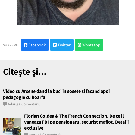
Facebook
Twitter
Whatsapp
SHARE PE:
Citește și...
Video cu Arsene dand la buci in sosete si facand apoi
pedagogie cu boarfa
Adaugă Comentariu
Florian Coldea & The French Connection. De ce il
vaneaza FBI pe pensionarul securist mafiot. Detalii
exclusive
Adaugă Comentariu