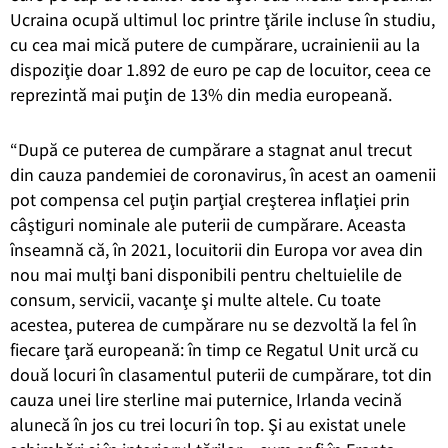
Ucraina ocupă ultimul loc printre ţările incluse în studiu,
cu cea mai mică putere de cumpărare, ucrainienii au la
dispoziţie doar 1.892 de euro pe cap de locuitor, ceea ce
reprezintă mai puţin de 13% din media europeană.
“După ce puterea de cumpărare a stagnat anul trecut
din cauza pandemiei de coronavirus, în acest an oamenii
pot compensa cel puţin parţial creşterea inflaţiei prin
câştiguri nominale ale puterii de cumpărare. Aceasta
înseamnă că, în 2021, locuitorii din Europa vor avea din
nou mai mulţi bani disponibili pentru cheltuielile de
consum, servicii, vacanţe şi multe altele. Cu toate
acestea, puterea de cumpărare nu se dezvoltă la fel în
fiecare ţară europeană: în timp ce Regatul Unit urcă cu
două locuri în clasamentul puterii de cumpărare, tot din
cauza unei lire sterline mai puternice, Irlanda vecină
alunecă în jos cu trei locuri în top. Şi au existat unele