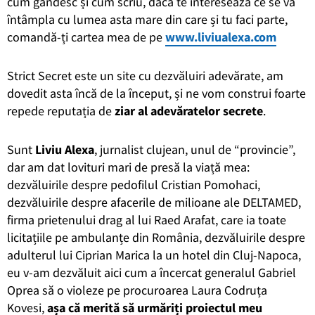
cum gândesc și cum scriu, dacă te interesează ce se va
întâmpla cu lumea asta mare din care și tu faci parte,
comandă-ți cartea mea de pe
www.liviualexa.com
Strict Secret este un site cu dezvăluiri adevărate, am
dovedit asta încă de la început, și ne vom construi foarte
repede reputația de
ziar al adevăratelor secrete
.
Sunt
Liviu Alexa
, jurnalist clujean, unul de “provincie”,
dar am dat lovituri mari de presă la viață mea:
dezvăluirile despre pedofilul Cristian Pomohaci,
dezvăluirile despre afacerile de milioane ale DELTAMED,
firma prietenului drag al lui Raed Arafat, care ia toate
licitațiile pe ambulanțe din România, dezvăluirile despre
adulterul lui Ciprian Marica la un hotel din Cluj-Napoca,
eu v-am dezvăluit aici cum a încercat generalul Gabriel
Oprea să o violeze pe procuroarea Laura Codruța
Kovesi,
așa că merită să urmăriți proiectul meu