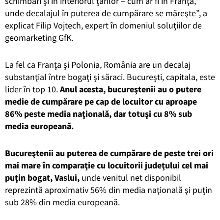
schimbări şi în interiorul ţărilor – cum ar fi în Franţa,
unde decalajul în puterea de cumpărare se măreşte”, a
explicat Filip Vojtech, expert în domeniul soluţiilor de
geomarketing GfK.
La fel ca Franţa şi Polonia, România are un decalaj
substanţial între bogaţi şi săraci. Bucureşti, capitala, este
lider în top 10.
Anul acesta, bucureştenii au o putere
medie de cumpărare pe cap de locuitor cu aproape
86% peste media naţională, dar totuşi cu 8% sub
media europeană.
Bucureştenii au puterea de cumpărare de peste trei ori
mai mare în comparaţie cu locuitorii judeţului cel mai
puţin bogat, Vaslui,
unde venitul net disponibil
reprezintă aproximativ 56% din media naţională şi puţin
sub 28% din media europeană.