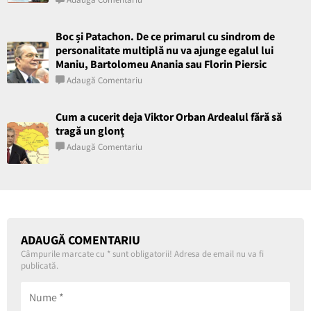
Boc și Patachon. De ce primarul cu sindrom de
personalitate multiplă nu va ajunge egalul lui
Maniu, Bartolomeu Anania sau Florin Piersic
Adaugă Comentariu
Cum a cucerit deja Viktor Orban Ardealul fără să
tragă un glonț
Adaugă Comentariu
ADAUGĂ COMENTARIU
Câmpurile marcate cu
*
sunt obligatorii! Adresa de email nu va fi
publicată.