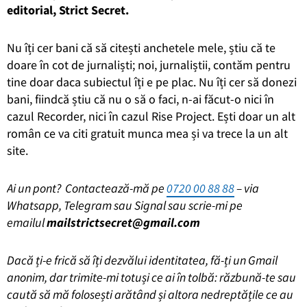
editorial, Strict Secret.
Nu îți cer bani că să citești anchetele mele, știu că te
doare în cot de jurnaliști; noi, jurnaliștii, contăm pentru
tine doar daca subiectul îți e pe plac. Nu îți cer să donezi
bani, fiindcă știu că nu o să o faci, n-ai făcut-o nici în
cazul Recorder, nici în cazul Rise Project. Ești doar un alt
român ce va citi gratuit munca mea și va trece la un alt
site.
Ai un pont? Contactează-mă pe
0720 00 88 88
– via
Whatsapp, Telegram sau Signal sau scrie-mi pe
emailul
mailstrictsecret@gmail.com
Dacă ți-e frică să îți dezvălui identitatea, fă-ți un Gmail
anonim, dar trimite-mi totuși ce ai în tolbă: răzbună-te sau
caută să mă folosești arătând și altora nedreptățile ce au