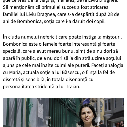
Să menționăm că primul ei succes a fost stricarea
familiei lui Liviu Dragnea, care s-a despărțit după 28 de
ani de Bombonica, soția care i-a dăruit doi copii.
În ciuda numelui nefericit care poate instiga la miștouri,
Bombonica este o femeie foarte interesantă și foarte
specială, care a avut mereu bunul simț de a nu dori să
apară în public, de a nu dori să ia din strălucirea soțului
ajuns pe cele mai înalte culmi ale puterii. Faceți analogia
cu Maria, actuala soție a lui Băsescu, o ființă la fel de
discretă și sensibilă, în totală disonanță cu
personalitatea stridentă a lui Traian.