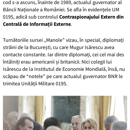
cod s-a ascuns, înainte de 1989, actualul guvernator al
Băncii Naționale a României. Se afla în evidențele UM
0195, adică sub controlul
Contraspionajului Extern din
Centrală de Informații Externe
.
Turnătoriile sursei „Manole” vizau, în special, diplomați
străini de la București, cu care Mugur Isărescu avea
contacte constante. Iar dintre diplomați, cei cel mai des
întâlniți erau americanii și britanicii. Nici colegii lui
Isărescu de la Institutul de Economie Mondială, însă, nu
scăpau de “notele” pe care actualul guvernator BNR le
trimitea Unității Militare 0195.