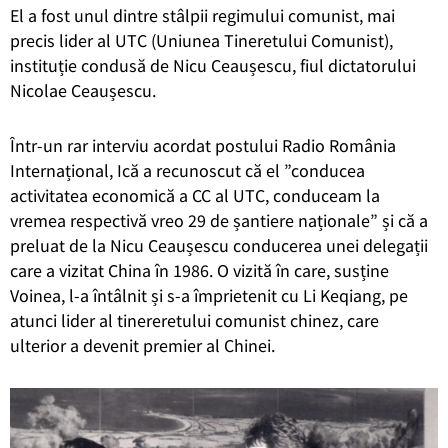
El a fost unul dintre stâlpii regimului comunist, mai
precis lider al UTC (Uniunea Tineretului Comunist),
instituție condusă de Nicu Ceaușescu, fiul dictatorului
Nicolae Ceaușescu.
Într-un rar interviu acordat postului Radio România
Internațional, Ică a recunoscut că el ”conducea
activitatea economică a CC al UTC, conduceam la
vremea respectivă vreo 29 de șantiere naționale” și că a
preluat de la Nicu Ceaușescu conducerea unei delegații
care a vizitat China în 1986. O vizită în care, susține
Voinea, l-a întâlnit și s-a împrietenit cu Li Keqiang, pe
atunci lider al tinereretului comunist chinez, care
ulterior a devenit premier al Chinei.