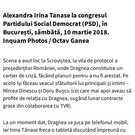
Alexandra Irina Tanase la congresul
Partidului Social Democrat (PSD), în
București, sâmbătă, 10 martie 2018.
Inquam Photos / Octav Ganea
Scena a avut loc la Scroviștea, la vila de protocol a
președinților României, unde Dragnea constituise un
cartier de criză, făcând planuri pentru a nu fi arestat. Pe
acolo își făceau veacul sfătuitorii lui principali și intimi –
Mircea Dinescu și Doru Bușcu (cei care mai apoi aveau să
profite de relația cu Dragnea, sugând lunar contracte
grase din colaborarea cu TVR).
La un moment dat, Dragnea se juca pe telefonul mobil,
iar Irina Tănase freca o tabletă discutând împreună cu