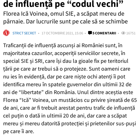
de influență pe “codul vechi”
Florea Ică Voinea, omul SIE, a scăpat mereu de
pârnaie. Dar lucrurile sunt pe cale să se schimbe
STRICT SECRET
17 OCTOMBRIE 2021, 15:06
5 COMENTARII
16751
Traficanții de influență ascunși ai României sunt, în
majoritatea cazurilor, acoperiții serviciilor secrete, în
special SIE și SRI, care își dau la gioale fix pe teritoriul
țării pe care ar trebui să o protejeze. Sunt oameni care
nu ies în evidență, dar pe care niște ochi atenți îi pot
identifica mereu în spatele guvernelor din ultimii 32 de
ani de “libertate” din România. Unul dintre aceștia este
Florea “Ică” Voinea, un mustăcios cu privire șireată de 65
de ani, care ar fi trebuit arestat pentru trafic de influență
cel puțin o dată in ultimii 20 de ani, dar care a scăpat
mereu și mereu datorită protecției și prietenilor sus-puși
pe care îi are.