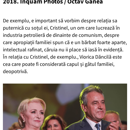
2018. Inquam Photos / Octav Ganea
De exemplu, e important să vorbim despre relația sa
puternică cu soțul ei, Cristinel, un om care lucrează în
industria petrolieră de dinainte de comunism, despre
care apropiații familiei spun că e un bărbat foarte aparte,
intelectual rafinat, căruia nu ii place să iasă în evidență.
În relația cu Cristinel, de exemplu., Viorica Dăncilă este
cea care poate fi considerată capul și gâtul familiei,
deopotrivă.