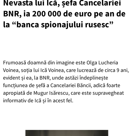
Nevasta lui Ică, șefa Cancelariei
BNR, ia 200 000 de euro pe an de
la “banca spionajului rusesc”
Frumoasă doamnă din imagine este Olga Lucheria
Voinea, soția lui Ică Voinea, care lucrează de circa 9 ani,
evident și ea, la BNR, unde astăzi îndeplinește
funcțiunea de șefă a Cancelariei Băncii, adică foarte
apropiată de Mugur Isărescu, care este supravegheat
informativ de Ică și în acest fel.