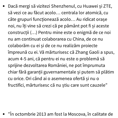
Dacă mergi să vizitezi Shenzhenul, cu Huawei și ZTE,
să vezi ce au făcut acolo… centrala lor atomică, cu
câte grupuri funcționează acolo… Au ridicat orașe
noi, nu îți vine să crezi că pe pământ pot fi și aceste
construcții (…) Pentru mine este o enigmă de ce noi
nu am continuat colaborarea cu China, de ce nu
colaborăm cu ei și de ce nu realizăm proiecte
împreună cu ei. Vă mărturisesc că Zhang Gaoli a spus,
acum 4-5 ani, că pentru ei nu este o problemă să
sprijine dezvoltarea României, ne pot împrumuta
chiar fără garanții guvernamentale și putem să plătim
cu orice. Ori când ai o asemenea ofertă și nu o
fructifici, mărturisesc că nu știu care sunt cauzele”
”În octombrie 2013 am fost la Moscova, în calitate de