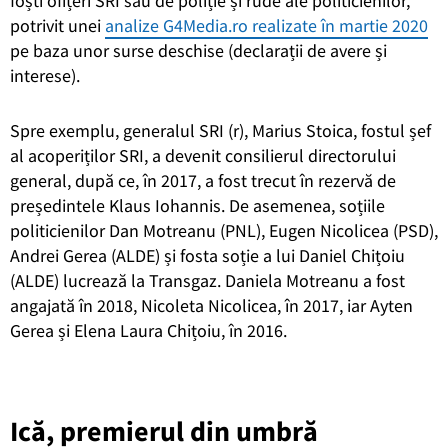
foști ofițeri SRI sau de poliție și rude ale politicienilor,
potrivit unei
analize G4Media.ro realizate în martie 2020
pe baza unor surse deschise (declarații de avere și
interese).
Spre exemplu, generalul SRI (r), Marius Stoica, fostul șef
al acoperiților SRI, a devenit consilierul directorului
general, după ce, în 2017, a fost trecut în rezervă de
președintele Klaus Iohannis. De asemenea, soțiile
politicienilor Dan Motreanu (PNL), Eugen Nicolicea (PSD),
Andrei Gerea (ALDE) și fosta soție a lui Daniel Chițoiu
(ALDE) lucrează la Transgaz. Daniela Motreanu a fost
angajată în 2018, Nicoleta Nicolicea, în 2017, iar Ayten
Gerea și Elena Laura Chițoiu, în 2016.
Ică, premierul din umbră