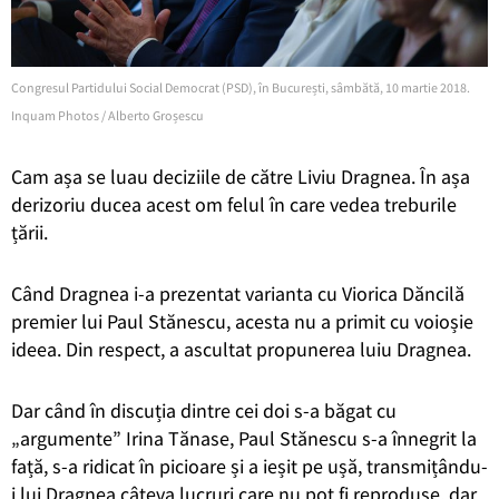
Congresul Partidului Social Democrat (PSD), în București, sâmbătă, 10 martie 2018.
Inquam Photos / Alberto Groșescu
Cam așa se luau deciziile de către Liviu Dragnea. În așa
derizoriu ducea acest om felul în care vedea treburile
țării.
Când Dragnea i-a prezentat varianta cu Viorica Dăncilă
premier lui Paul Stănescu, acesta nu a primit cu voioșie
ideea. Din respect, a ascultat propunerea luiu Dragnea.
Dar când în discuția dintre cei doi s-a băgat cu
„argumente” Irina Tănase, Paul Stănescu s-a înnegrit la
față, s-a ridicat în picioare și a ieșit pe ușă, transmițându-
i lui Dragnea câteva lucruri care nu pot fi reproduse, dar