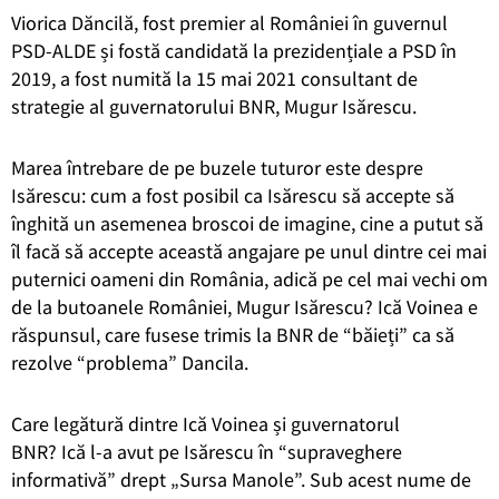
Viorica Dăncilă, fost premier al României în guvernul
PSD-ALDE și fostă candidată la prezidențiale a PSD în
2019, a fost numită la 15 mai 2021 consultant de
strategie al guvernatorului BNR, Mugur Isărescu.
Marea întrebare de pe buzele tuturor este despre
Isărescu: cum a fost posibil ca Isărescu să accepte să
înghită un asemenea broscoi de imagine, cine a putut să
îl facă să accepte această angajare pe unul dintre cei mai
puternici oameni din România, adică pe cel mai vechi om
de la butoanele României, Mugur Isărescu? Ică Voinea e
răspunsul, care fusese trimis la BNR de “băieți” ca să
rezolve “problema” Dancila.
Care legătură dintre Ică Voinea și guvernatorul
BNR? Ică l-a avut pe Isărescu în “supraveghere
informativă” drept „Sursa Manole”. Sub acest nume de