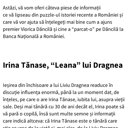
Astăzi, vă vom oferi câteva piese de informații
ce vă lipseau din puzzle-ul istoriei recente a României și
care vă vor ajuta să înțelegeți mai bine cum a ajuns
premier Viorica Dăncilă și cine a “parcat-o” pe Dăncilă la
Banca Națională a României.
Irina Tănase, “Leana” lui Dragnea
Ie
șirea din închisoare a lui Liviu Dragnea readuce în
discuție influența enormă, până la un moment dat, de
înțeles, pe care o are Irina Tănase, iubita lui, asupra vieții
sale. Deși mai tânără cu 30 de ani decât el, Irina poate să
vă pară o copilă, însă sunt multe semne și informații
care indică altceva: că Irina Tănase este o tânără care
știe ce vrea de la viață și, mai ales, de la Liviu Dragnea.