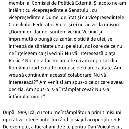
membri ai Comisiei de Politică Externă. Și acolo ne-am
întâlnit cu vicepreședintele Senatului, cu
vicepreședintele Dumei de Stat și cu vicepreședintele
Consiliului Federației Ruse, și ei ne-au zis la unison:
„Domnilor, dar noi suntem vecini. Vecinii își
împrumută o pungă cu zahăr, o sticlă de ulei, se
întreabă de sănătate unul pe altul, noi oare de ce nu
ne înțelegem ca și vecini? Nu vă interesează piața
Rusiei? Noi ne-aducem aminte că am importat din
România foarte multe produse de mare calitate. Am
vrea să continuăm această colaborare. Nu vă
interesează?” Am venit și am spus-o celor care aveau
decizia. Am spus-o, s-a întâmplat ceva? Nu s-a
întâmplat nimic”.
După 1989, Ică, cu totul neîntâmplător a primit misiuni
operative interesante, lucrând în siajul acoperiților SIE.
De exemplu, a lucrat ani de zile pentru Dan Voiculescu,