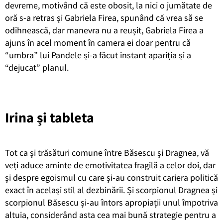
devreme, motivând că este obosit, la nici o jumătate de
oră s-a retras și Gabriela Firea, spunând că vrea să se
odihnească, dar manevra nu a reușit, Gabriela Firea a
ajuns în acel moment în camera ei doar pentru că
“umbra” lui Pandele și-a făcut instant apariția și a
“dejucat” planul.
Irina și tableta
Tot ca și trăsături comune între Băsescu și Dragnea, vă
veți aduce aminte de emotivitatea fragilă a celor doi, dar
și despre egoismul cu care și-au construit cariera politică
exact în același stil al dezbinării. Și scorpionul Dragnea și
scorpionul Băsescu și-au întors apropiații unul împotriva
altuia, considerând asta cea mai bună strategie pentru a