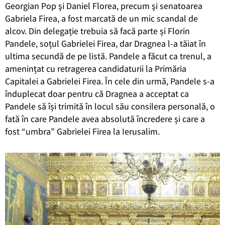
Georgian Pop şi Daniel Florea, precum şi senatoarea
Gabriela Firea, a fost marcată de un mic scandal de
alcov. Din delegație trebuia să facă parte și Florin
Pandele, soțul Gabrielei Firea, dar Dragnea l-a tăiat în
ultima secundă de pe listă. Pandele a făcut ca trenul, a
amenințat cu retragerea candidaturii la Primăria
Capitalei a Gabrielei Firea. În cele din urmă, Pandele s-a
înduplecat doar pentru că Dragnea a acceptat ca
Pandele să își trimită în locul său consilera personală, o
fată în care Pandele avea absolută încredere și care a
fost “umbra” Gabrielei Firea la Ierusalim.