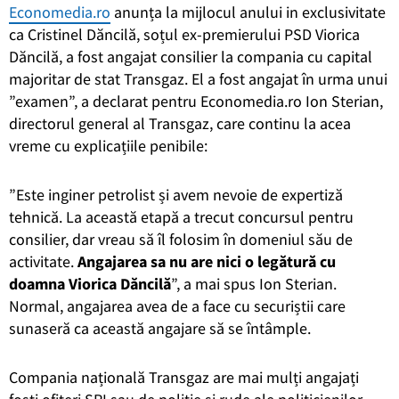
Economedia.ro
anunța la mijlocul anului in exclusivitate
ca Cristinel Dăncilă, soțul ex-premierului PSD Viorica
Dăncilă, a fost angajat consilier la compania cu capital
majoritar de stat Transgaz. El a fost angajat în urma unui
”examen”, a declarat pentru Economedia.ro Ion Sterian,
directorul general al Transgaz, care continu la acea
vreme cu explicațiile penibile:
”Este inginer petrolist și avem nevoie de expertiză
tehnică. La această etapă a trecut concursul pentru
consilier, dar vreau să îl folosim în domeniul său de
activitate.
Angajarea sa nu are nici o legătură cu
doamna Viorica Dăncilă
”, a mai spus Ion Sterian.
Normal, angajarea avea de a face cu securiștii care
sunaseră ca această angajare să se întâmple.
Compania națională Transgaz are mai mulți angajați