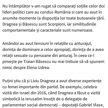
Nu întâmplător v-am rugat să comparați soțiile celor doi
lideri politici care au condus România si care au avut în
anumite momente la dispoziția lor toate butoanele țării.
Dragnea și Băsescu sunt Scorpioni, iar similitudinile
comportamentale și caracteriale sunt numeroase.
Amândoi au avut tensiuni în relațiile cu anturajul,
dorința de dominare a celor apropiați, dorința de a avea
relații sexuale cu persoane din anturaj. În ceea ce-l
privește pe Traian Băsescu nu mai trebuie să vă spunem
nimic despre Elena Udrea.
Puțini știu că și Liviu Dragnea a avut diverse experiențe
cu femei importante din partid. De exemplu, celebra
vizită din Israel din 2016, când Dragnea a făcut o vizită
simbolică la Ierusalim însoţit de o delegaţie de
parlamentari social-democraţi – deputaţii Gabriel Vlase,