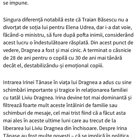
se impune.
Singura diferență notabilă este că Traian Băsescu nu a
divorțat de soția lui pentru Elena Udrea, dar i-a dat voie,
făcând-o ministru, să fure după pofta inimii, considerând
acest lucru o îndestulătoare răsplată. Din acest punct de
vedere, Dragnea a fost și mai cinic. A terminat o căsnicie
de 28 de ani pentru o copilă cu 30 de ani mai tânără
decât el, destabilizându-și emoțional copiii.
Intrarea Irinei Tănase în viața lui Dragnea a adus cu sine
schimbări importante și tragice în relaționarea familiei
cu tatăl Liviu Dragnea. Irina devine tot mai dominantă și
filtrează foarte mult aceste întâlniri de familie sau
schimburi de mesaje, cel mai trist fiind că a făcut asta
mai ales în aceste ultime luni care au trecut de la
liberarea lui Liviu Dragnea din închisoare. Despre Irina
Tănase au fost multe povești – că se implică în politica