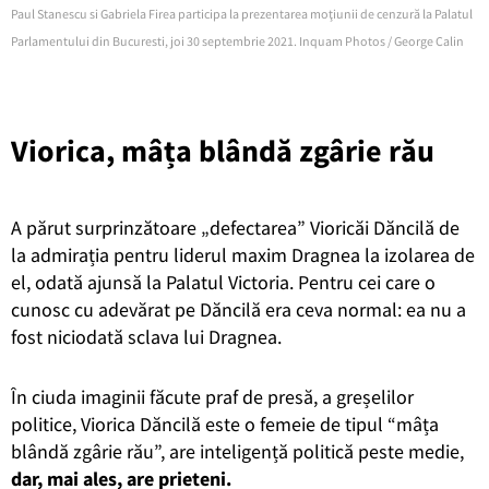
Paul Stanescu si Gabriela Firea participa la prezentarea moţiunii de cenzură la Palatul
Parlamentului din Bucuresti, joi 30 septembrie 2021. Inquam Photos / George Calin
Viorica, mâța blândă zgârie rău
A părut surprinzătoare „defectarea” Vioricăi Dăncilă de
la admirația pentru liderul maxim Dragnea la izolarea de
el, odată ajunsă la Palatul Victoria. Pentru cei care o
cunosc cu adevărat pe Dăncilă era ceva normal: ea nu a
fost niciodată sclava lui Dragnea.
În ciuda imaginii făcute praf de presă, a greșelilor
politice, Viorica Dăncilă este o femeie de tipul “mâța
blândă zgârie rău”, are inteligență politică peste medie,
dar, mai ales, are prieteni.