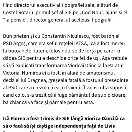
fiind directorul executiv al tipografiei sale, alături de
Costel Rotaru, primul șef al SIE pe „Cod Nou”, ajuns si el
“la pensie”, director general al aceleiasi tipografii.
Bun prieten și cu Constantin Niculescu, fost baron al
PSD Argeș, care era șeful rețelei IATSA, Ică a fost mereu
la butoanele puterii, folosindu-se de forța pe care i-o
dădea SIE pentru a deschide orice fel de uși. Așa trebuie
să vă explicați transformarea Vioricăi Dăncilă la Palatul
Victoria. Numirea ei a fost, în afară de amatorismul
deciziei lui Dragnea, greșeala fatală a fostului presedinte
al PSD care a crezut că ea, o fraieră, îl va asculta supusă,
cand colo, s-a trezit că îi fuge pământul de sub picioare,
ba chiar că va face și pârnaie pentru asta.
Ică Florea a fost trimis de SIE lângă Viorica Dăncilă ca
să o facă să își câștige independența față de Liviu