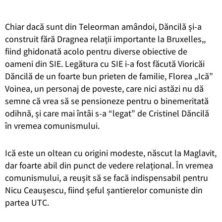
Chiar dacă sunt din Teleorman amândoi, Dăncilă și-a
construit fără Dragnea relații importante la Bruxelles,,
fiind ghidonată acolo pentru diverse obiective de
oameni din SIE. Legătura cu SIE i-a fost făcută Vioricăi
Dăncilă de un foarte bun prieten de familie, Florea „Ică”
Voinea,
un personaj de poveste, care nici astăzi nu dă
semne că vrea să se pensioneze pentru o binemeritată
odihnă, și care mai întâi s-a “legat” de Cristinel Dăncilă
în vremea comunismului.
Ică este un oltean cu origini modeste, născut la Maglavit,
dar foarte abil din punct de vedere relațional. În vremea
comunismului, a reușit să se facă indispensabil pentru
Nicu Ceaușescu, fiind șeful șantierelor comuniste din
partea UTC.