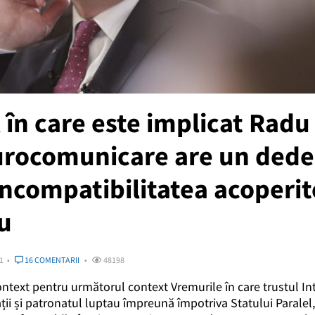
 în care este implicat Radu
urocomunicare are un dede
incompatibilitatea acoperit
u
1
16 COMENTARII
48198
ontext pentru următorul context Vremurile în care trustul In
jații și patronatul luptau împreună împotriva Statului Paralel