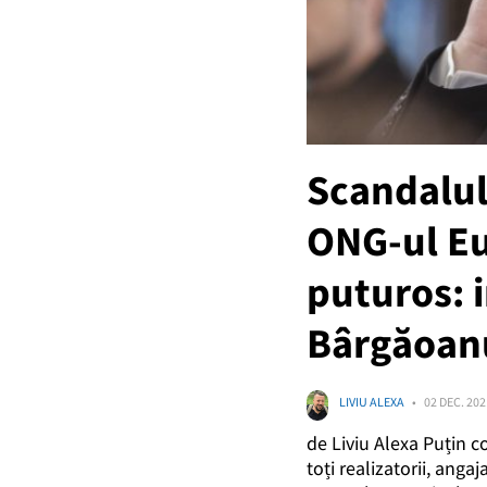
Scandalul
ONG-ul E
puturos: 
Bârgăoan
LIVIU ALEXA
02 DEC. 202
de Liviu Alexa Puțin c
toți realizatorii, anga