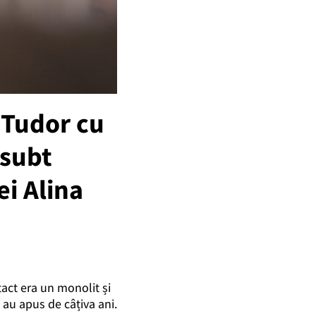
 Tudor cu
subt
ei Alina
tact era un monolit și
, au apus de câțiva ani.