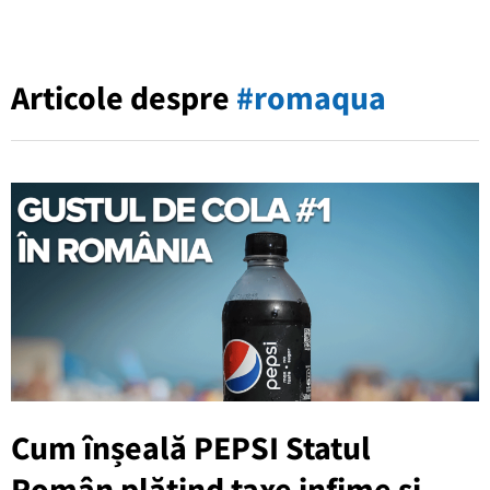
Articole despre
#romaqua
Cum înșeală PEPSI Statul
Român plătind taxe infime și