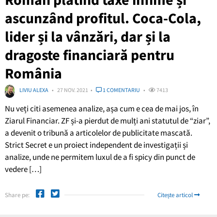
ascunzând profitul. Coca-Cola,
lider și la vânzări, dar și la
dragoste financiară pentru
România
LIVIU ALEXA
27 NOV. 2021
1 COMENTARIU
7413
Nu veți citi asemenea analize, așa cum e cea de mai jos, în
Ziarul Financiar. ZF și-a pierdut de mulți ani statutul de “ziar”,
a devenit o tribună a articolelor de publicitate mascată.
Strict Secret e un proiect independent de investigații și
analize, unde ne permitem luxul de a fi spicy din punct de
vedere […]
Share pe:
Citește articol