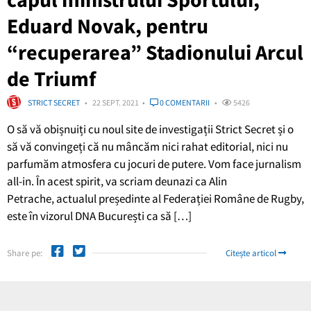
Eduard Novak, pentru
“recuperarea” Stadionului Arcul
de Triumf
STRICT SECRET
22 SEPT. 2021
0 COMENTARII
5426
O să vă obișnuiți cu noul site de investigații Strict Secret și o
să vă convingeți că nu mâncăm nici rahat editorial, nici nu
parfumăm atmosfera cu jocuri de putere. Vom face jurnalism
all-in. În acest spirit, va scriam deunazi ca Alin
Petrache, actualul președinte al Federației Române de Rugby,
este în vizorul DNA București ca să […]
Share pe:
Citește articol