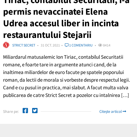
permis nevaccinatei Elena
Udrea accesul liber in incinta
restaurantului Stejarii
STRICT SECRET
31 OCT. 2021
1 COMENTARIU
8414
Miliardarul matusalemic Ion Tiriac, contabilul Securitatii
romane, e foarte tare in argumente atunci cand, de la
inaltimea miliardelor de euro facute pe spatele poporului
roman, da lectii de morala si vorbeste despre respectul legii.
Cand e cu pusul in practica, mai slabut. A facut multa valva
publicarea de catre Strict Secret a pozelor cu intalnirea […]
Share pe:
Citește articol