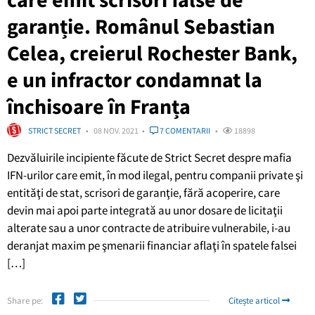
garanție. Românul Sebastian
Celea, creierul Rochester Bank,
e un infractor condamnat la
închisoare în Franța
STRICT SECRET
08 NOV. 2021
7 COMENTARII
18898
Dezvăluirile incipiente făcute de Strict Secret despre mafia
IFN-urilor care emit, în mod ilegal, pentru companii private şi
entităţi de stat, scrisori de garanţie, fără acoperire, care
devin mai apoi parte integrată au unor dosare de licitaţii
alterate sau a unor contracte de atribuire vulnerabile, i-au
deranjat maxim pe şmenarii financiar aflaţi în spatele falsei
[…]
Share pe:
Citește articol