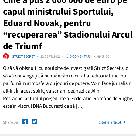
capul ministrului Sportului,
Eduard Novak, pentru
“recuperarea” Stadionului Arcul
de Triumf
STRICT SECRET
22 SEPT. 2021
0 COMENTARII
5426
O să vă obișnuiți cu noul site de investigații Strict Secret și o
să vă convingeți că nu mâncăm nici rahat editorial, nici nu
parfumăm atmosfera cu jocuri de putere. Vom face jurnalism
all-in. În acest spirit, va scriam deunazi ca Alin
Petrache, actualul președinte al Federației Române de Rugby,
este în vizorul DNA București ca să […]
Share pe:
Citește articol