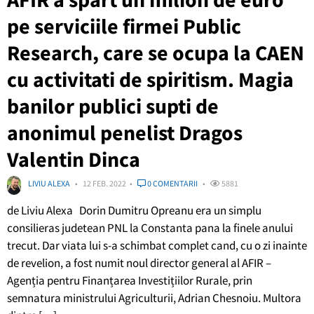
pe serviciile firmei Public
Research, care se ocupa la CAEN
cu activitati de spiritism. Magia
banilor publici supti de
anonimul penelist Dragos
Valentin Dinca
LIVIU ALEXA
12 FEB. 2022
0 COMENTARII
5881
de Liviu Alexa Dorin Dumitru Opreanu era un simplu
consilieras judetean PNL la Constanta pana la finele anului
trecut. Dar viata lui s-a schimbat complet cand, cu o zi inainte
de revelion, a fost numit noul director general al AFIR –
Agenția pentru Finanțarea Investițiilor Rurale, prin
semnatura ministrului Agriculturii, Adrian Chesnoiu. Multora