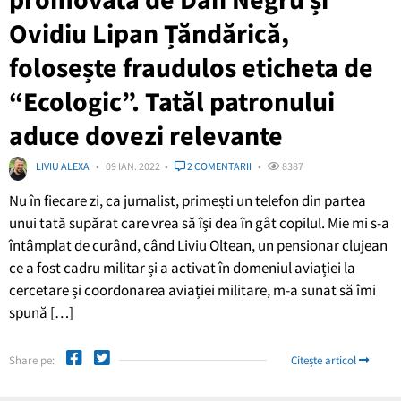
Ovidiu Lipan Țăndărică,
folosește fraudulos eticheta de
“Ecologic”. Tatăl patronului
aduce dovezi relevante
LIVIU ALEXA
09 IAN. 2022
2 COMENTARII
8387
Nu în fiecare zi, ca jurnalist, primești un telefon din partea
unui tată supărat care vrea să își dea în gât copilul. Mie mi s-a
întâmplat de curând, când Liviu Oltean, un pensionar clujean
ce a fost cadru militar și a activat în domeniul aviației la
cercetare și coordonarea aviației militare, m-a sunat să îmi
spună […]
Share pe:
Citește articol