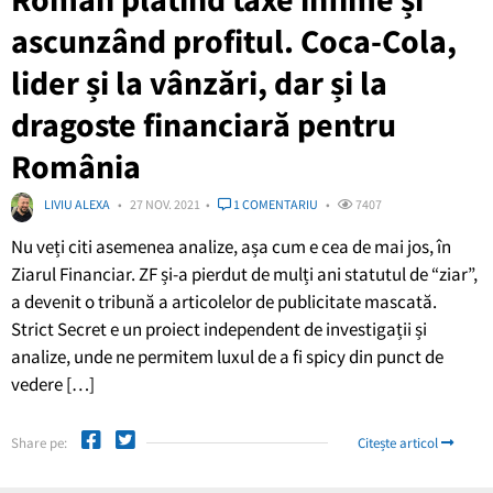
ascunzând profitul. Coca-Cola,
lider și la vânzări, dar și la
dragoste financiară pentru
România
LIVIU ALEXA
27 NOV. 2021
1 COMENTARIU
7407
Nu veți citi asemenea analize, așa cum e cea de mai jos, în
Ziarul Financiar. ZF și-a pierdut de mulți ani statutul de “ziar”,
a devenit o tribună a articolelor de publicitate mascată.
Strict Secret e un proiect independent de investigații și
analize, unde ne permitem luxul de a fi spicy din punct de
vedere […]
Share pe:
Citește articol