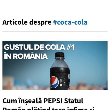
Articole despre
#coca-cola
Cum înșeală PEPSI Statul
Român plătind taxe infime și