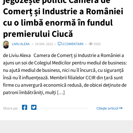
Comerț și Industrie a României
cu o limbă enormă în fundul
premierului Ciucă
LIVIU ALEXA
19 IAN. 2022
3 COMENTARII
3565
de Liviu Alexa Camera de Comerț și Industrie a României a
ajuns un soi de Colegiul Medicilor pentru mediul de business:
nu ajută mediul de business, nici nu îl încurcă, cu siguranță
însă nu îl influențează. Membrii filialelor CCIR din țară sunt
firme cu anvergură economică redusă, de obicei deținute de
patroni îmbătrâniți, mulți […]
Share pe:
Citește articol