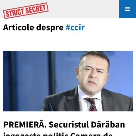
Articole despre
#ccir
PREMIERĂ. Securistul Dărăban
jegozește politic Camera de